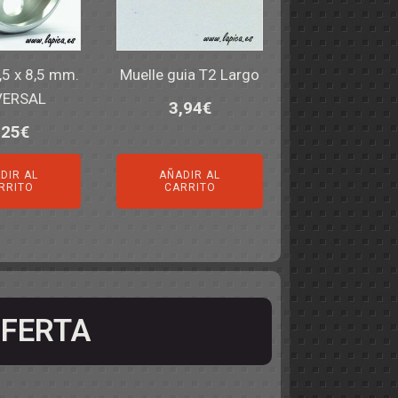
,5 x 8,5 mm.
Muelle guia T2 Largo
VERSAL
3,94
€
,25
€
DIR AL
AÑADIR AL
RRITO
CARRITO
FERTA