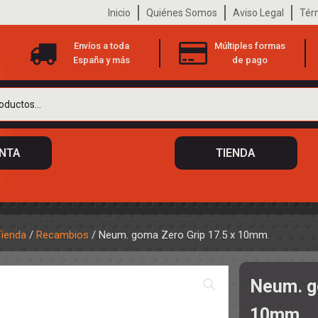
Inicio
Quiénes Somos
Aviso Legal
Tér
Envíos a toda
Múltiples formas
España y más
de pago
ENTA
TIENDA
Tienda
/
Recambios
/ Neum. goma Zero Grip 17.5 x 10mm.
 DE CHASIS
TO
Neum. g
ILOTOS
S
 DE CARROCERÍAS
10mm.
A