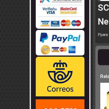
LLANTAS
GUIA - BRAZ
SC
EJES
CORONAS
COJINETES -
CABLES - TE
Ne
Ppara 
Rel