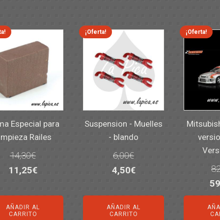
ta!
¡Oferta!
¡Oferta!
a Especial para
Suspension - Muelles
Mitsubis
impieza Railes
- blando
versio
Vers
14,30
€
6,00
€
82
El
El
El
El
11,25
€
4,50
€
El
59
precio
precio
precio
precio
pr
original
actual
original
actual
AÑADIR AL
AÑADIR AL
AÑA
or
era:
es:
era:
es:
CARRITO
CARRITO
CA