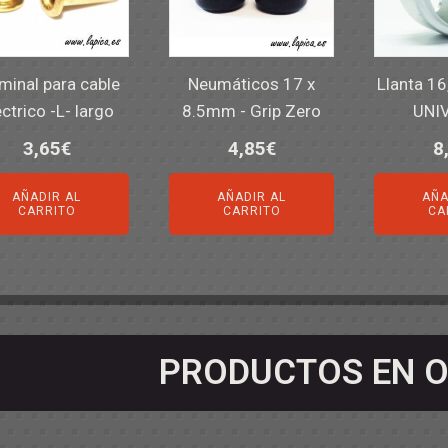
minal para cable
Neumáticos 17 x
Llanta 16
éctrico -L- largo
8.5mm - Grip Zero
UNI
3,65
€
4,85
€
8
AÑADIR AL
AÑADIR AL
AÑA
CARRITO
CARRITO
CA
PRODUCTOS EN O