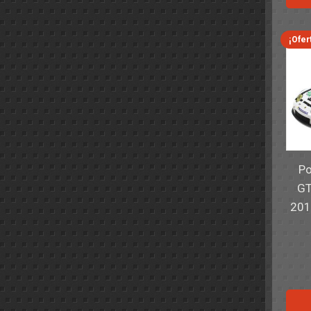
¡Ofer
Po
GT
201