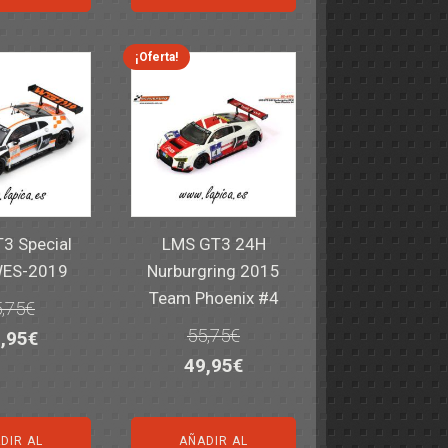
a:
es:
era:
es:
,40€.
59,95€.
82,40€.
59,95€.
¡Oferta!
3 Special
LMS GT3 24H
WES-2019
Nurburgring 2015
Team Phoenix #4
,75
€
55,75
€
El
,95
€
El
El
49,95
€
ecio
precio
precio
precio
iginal
actual
original
actual
a:
es:
DIR AL
AÑADIR AL