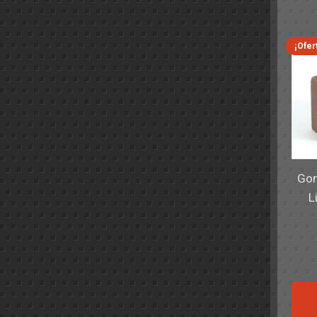
¡Ofer
Gom
L