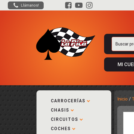
Llámanos!
Buscar
por:
MI CU
Inicio
/
CARROCERÍAS
CHASIS
ACCESORIOS
KIT COMPLE
DESPIECE
COCKPIT Y P
CIRCUITOS
CARROCERÍA
ACCESORIOS
COCHES
PISTAS
ELECTRÓNIC
CIRCUITOS
ACCESORIOS