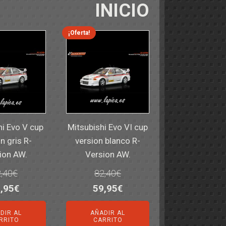
INICIO
¡Oferta!
hi Evo V cup
Mitsubishi Evo VI cup
n gris R-
version blanco R-
ion AW.
Version AW.
,40
€
82,40
€
El
El
El
,95
€
59,95
€
ecio
precio
precio
precio
DIR AL
AÑADIR AL
iginal
actual
original
actual
RRITO
CARRITO