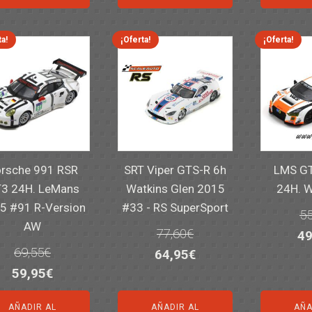
er
14,30€.
11,25€.
6,00€.
4,50€.
82
ta!
¡Oferta!
¡Oferta!
rsche 991 RSR
SRT Viper GTS-R 6h
LMS GT
3 24H. LeMans
Watkins Glen 2015
24H. 
5 #91 R-Version
#33 - RS SuperSport
55
AW
77,60
€
El
49
69,55
€
El
El
64,95
€
pr
El
El
59,95
€
precio
precio
or
precio
precio
original
actual
er
AÑADIR AL
AÑADIR AL
AÑA