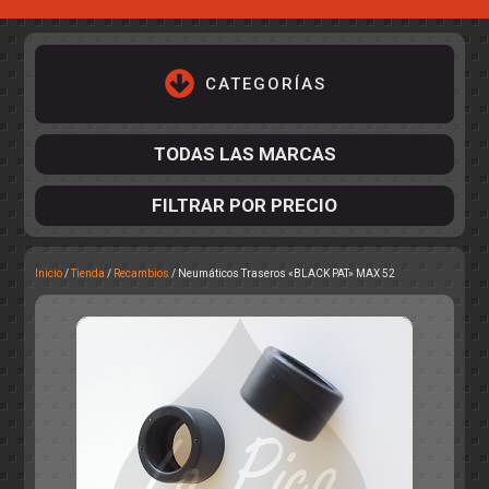
CATEGORÍAS
TODAS LAS MARCAS
FILTRAR POR PRECIO
Inicio
/
Tienda
/
Recambios
/ Neumáticos Traseros «BLACK PAT» MAX 52
ACCESORIOS DE CHASIS
KIT COMPLETO
DESPIECE
COCKPIT Y PILOTOS
CARROCERÍAS
ACCESORIOS DE CARROCERÍ
PISTAS
ELECTRÓNICA
CIRCUITOS
ACCESORIOS
CALCAS
TURISMOS
RALLY
RAID
OTROS