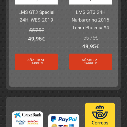
LMS GT3 Special
LMS GT3 24H
24H. WES-2019
Nurburgring 2015
Team Phoenix #4
55,75
€
55,75
€
El
El
49,95
€
El
El
49,95
€
precio
precio
precio
precio
original
actual
AÑADIR AL
AÑADIR AL
original
actual
era:
es:
CARRITO
CARRITO
era:
es:
55,75€.
49,95€.
55,75€.
49,95€.