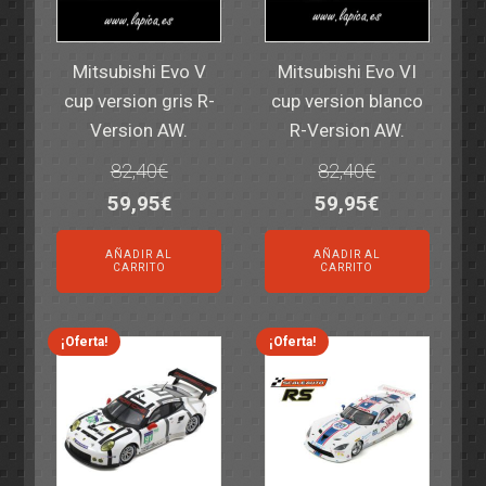
Mitsubishi Evo V
Mitsubishi Evo VI
cup version gris R-
cup version blanco
Version AW.
R-Version AW.
82,40
€
82,40
€
El
El
El
El
59,95
€
59,95
€
precio
precio
precio
precio
AÑADIR AL
AÑADIR AL
original
actual
original
actual
CARRITO
CARRITO
era:
es:
era:
es:
82,40€.
59,95€.
82,40€.
59,95€.
¡Oferta!
¡Oferta!