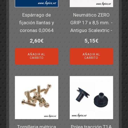
Espárrago de
Neumático ZERO
fijación llantas y
GRIP 17 x 8,5 mm. -
coronas 0,0064
Antiguo Scalextric -
2,60
€
5,15
€
AÑADIR AL
AÑADIR AL
CARRITO
CARRITO
Tornilleria métrica
Polea tracción T1A