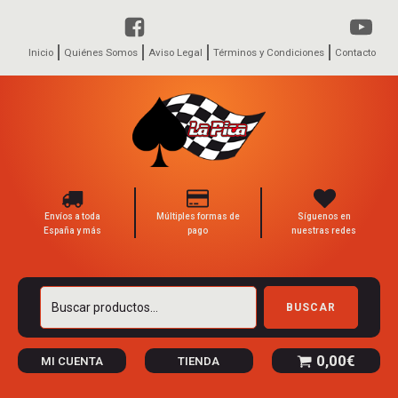
Inicio
Quiénes Somos
Aviso Legal
Términos y Condiciones
Contacto
Envíos a toda
Múltiples formas de
Síguenos en
España y más
pago
nuestras redes
Buscar
BUSCAR
por:
0,00
€
MI CUENTA
TIENDA