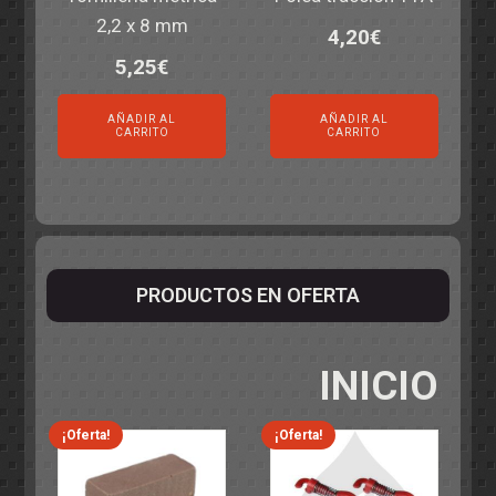
2,2 x 8 mm
4,20
€
5,25
€
AÑADIR AL
AÑADIR AL
CARRITO
CARRITO
PRODUCTOS EN OFERTA
INICIO
¡Oferta!
¡Oferta!