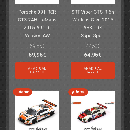
Porsche 991 RSR
SRT Viper GTS-R 6h
GT3 24H. LeMans
Watkins Glen 2015
2015 #91 R-
#33 - RS
Version AW
SuperSport
69,55
€
77,60
€
El
El
El
El
59,95
€
64,95
€
precio
precio
precio
precio
AÑADIR AL
AÑADIR AL
original
actual
original
actual
CARRITO
CARRITO
era:
es:
era:
es:
69,55€.
59,95€.
77,60€.
64,95€.
¡Oferta!
¡Oferta!