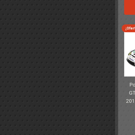
¡Ofer
Po
GT
201