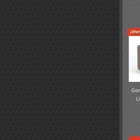
¡Ofer
Gom
L