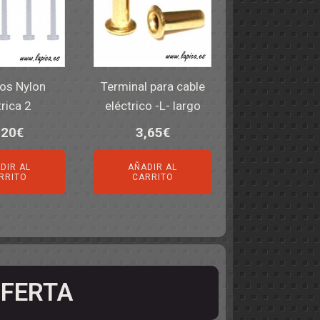
los Nylon
Terminal para cable
rica 2
eléctrico -L- largo
,20
€
3,65
€
DIR AL
AÑADIR AL
RRITO
CARRITO
FERTA