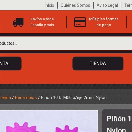
Inicio
Quiénes Somos
Aviso Legal
Tér
Envíos a toda
Múltiples formas
España y más
de pago
ENTA
TIENDA
Tienda
/
Recambios
/ Piñón 10 D. M50 p/eje 2mm. Nylon
 DE CHASIS
TO
Piñón 1
ILOTOS
S
 DE CARROCERÍAS
Nylon
A