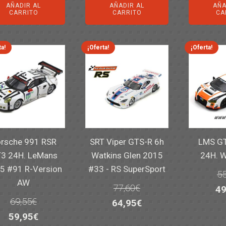
AÑADIR AL
AÑADIR AL
AÑA
or
era:
es:
era:
es:
CARRITO
CARRITO
CA
er
14,30€.
11,25€.
6,00€.
4,50€.
82
ta!
¡Oferta!
¡Oferta!
rsche 991 RSR
SRT Viper GTS-R 6h
LMS GT
3 24H. LeMans
Watkins Glen 2015
24H. 
5 #91 R-Version
#33 - RS SuperSport
55
AW
77,60
€
El
49
69,55
€
El
El
64,95
€
pr
El
El
59,95
€
precio
precio
or