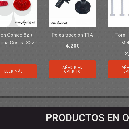
ñon Conico 8z +
Polea tracción T1A
Tornil
ona Conica 32z
Met
4,20
€
2
AÑADIR AL
AÑA
LEER MÁS
CARRITO
CA
PRODUCTOS EN O