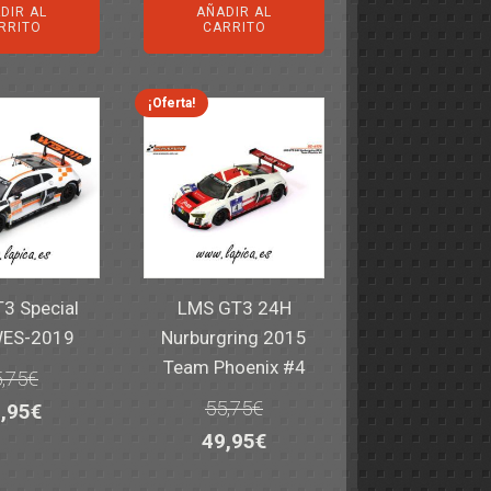
DIR AL
AÑADIR AL
iginal
actual
original
actual
RRITO
CARRITO
a:
es:
era:
es:
,40€.
59,95€.
82,40€.
59,95€.
¡Oferta!
3 Special
LMS GT3 24H
WES-2019
Nurburgring 2015
Team Phoenix #4
,75
€
55,75
€
El
,95
€
El
El
49,95
€
ecio
precio
precio
precio
iginal
actual