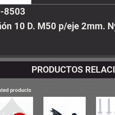
OS - SOPORTES
 RODAMIENTOS
-8503
RMINALES
ñón 10 D. M50 p/eje 2mm. N
PRODUCTOS RELAC
ated products