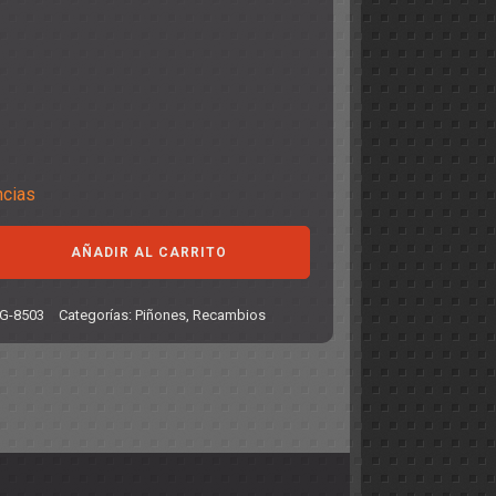
ncias
AÑADIR AL CARRITO
G-8503
Categorías:
Piñones
,
Recambios