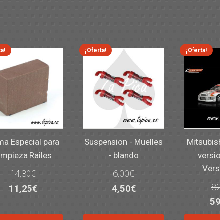
ta!
¡Oferta!
¡Oferta!
a Especial para
Suspension - Muelles
Mitsubis
impieza Railes
- blando
versio
Vers
14,30
€
6,00
€
82
El
El
El
El
11,25
€
4,50
€
El
59
precio
precio
precio
precio
pr
original
actual
original
actual