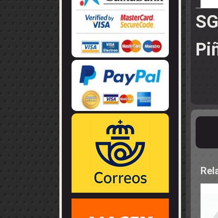
LLANTAS
GUIA - BRAZ
EJES
CORONAS
COJINETES -
SG
CABLES - TE
Pi
Rel