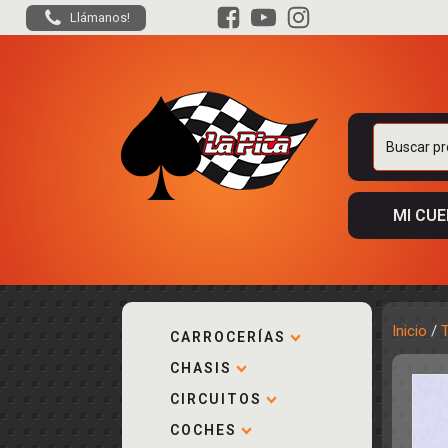
Llámanos!
Buscar
por:
MI CU
Inicio
/
CARROCERÍAS
CHASIS
ACCESORIOS
KIT COMPLE
DESPIECE
COCKPIT Y P
CIRCUITOS
CARROCERÍA
ACCESORIOS
COCHES
PISTAS
ELECTRÓNIC
CIRCUITOS
ACCESORIOS