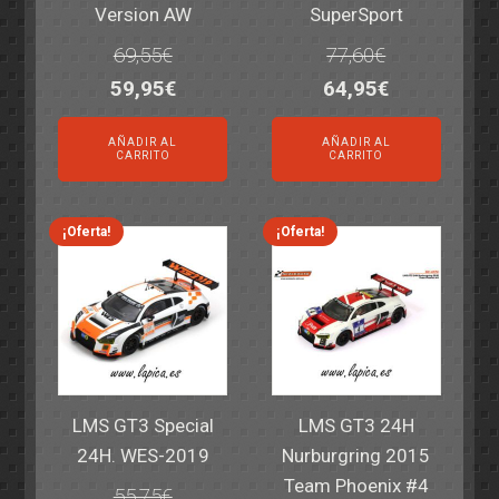
Version AW
SuperSport
69,55
€
77,60
€
El
El
El
El
59,95
€
64,95
€
precio
precio
precio
precio
AÑADIR AL
AÑADIR AL
original
actual
original
actual
CARRITO
CARRITO
era:
es:
era:
es:
69,55€.
59,95€.
77,60€.
64,95€.
¡Oferta!
¡Oferta!
LMS GT3 Special
LMS GT3 24H
24H. WES-2019
Nurburgring 2015
Team Phoenix #4
55,75
€