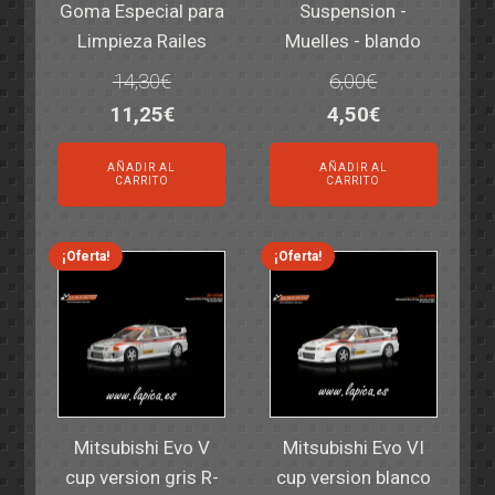
Goma Especial para
Suspension -
Limpieza Railes
Muelles - blando
14,30
€
6,00
€
El
El
El
El
11,25
€
4,50
€
precio
precio
precio
precio
AÑADIR AL
AÑADIR AL
original
actual
original
actual
CARRITO
CARRITO
era:
es:
era:
es:
14,30€.
11,25€.
6,00€.
4,50€.
¡Oferta!
¡Oferta!
Mitsubishi Evo V
Mitsubishi Evo VI
cup version gris R-
cup version blanco