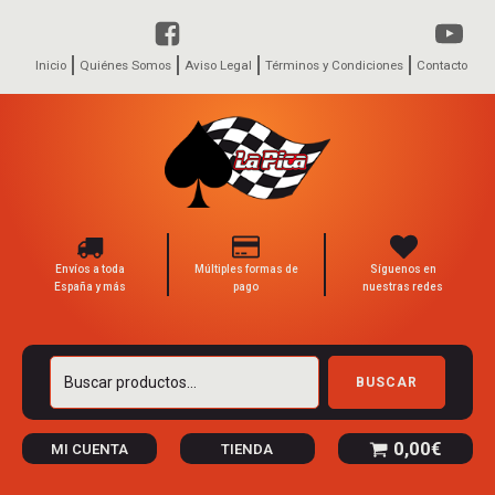
Inicio
Quiénes Somos
Aviso Legal
Términos y Condiciones
Contacto
Envíos a toda
Múltiples formas de
Síguenos en
España y más
pago
nuestras redes
Buscar
BUSCAR
por:
0,00
€
MI CUENTA
TIENDA