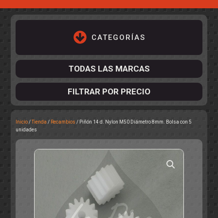
CATEGORÍAS
TODAS LAS MARCAS
FILTRAR POR PRECIO
Inicio
/
Tienda
/
Recambios
/ Piñón 14 d. Nylon M50 Diámetro 8mm. Bolsa con 5
ACCESORIOS DE CHASIS
unidades
KIT COMPLETO
DESPIECE
COCKPIT Y PILOTOS
CARROCERÍAS
ACCESORIOS DE CARROCERÍ
PISTAS
ELECTRÓNICA
CIRCUITOS
ACCESORIOS
CALCAS
TURISMOS
RALLY
RAID
OTROS