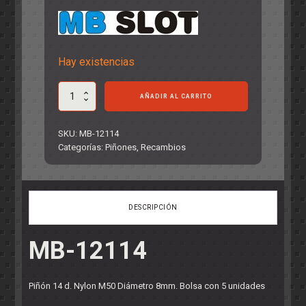
Hay existencias
Piñón
AÑADIR AL CARRITO
14
d.
Nylon
SKU:
MB-12114
M50
Categorías:
Piñones
,
Recambios
Diámetro
8mm.
Bolsa
con
DESCRIPCIÓN
5
unidades
cantidad
MB-12114
Piñón 14 d. Nylon M50 Diámetro 8mm. Bolsa con 5 unidades