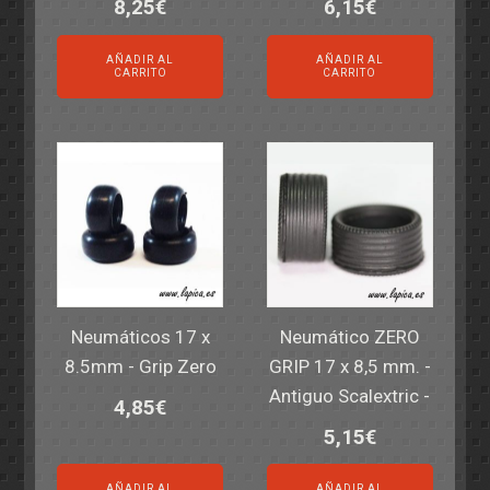
8,25
€
6,15
€
AÑADIR AL
AÑADIR AL
CARRITO
CARRITO
Neumáticos 17 x
Neumático ZERO
8.5mm - Grip Zero
GRIP 17 x 8,5 mm. -
Antiguo Scalextric -
4,85
€
5,15
€
AÑADIR AL
AÑADIR AL