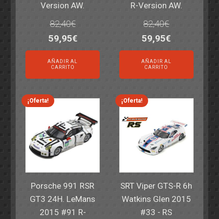
Version AW.
R-Version AW.
82,40
€
82,40
€
El
El
El
El
59,95
€
59,95
€
precio
precio
precio
precio
AÑADIR AL
AÑADIR AL
original
actual
original
actual
CARRITO
CARRITO
era:
es:
era:
es:
82,40€.
59,95€.
82,40€.
59,95€.
¡Oferta!
¡Oferta!
Porsche 991 RSR
SRT Viper GTS-R 6h
GT3 24H. LeMans
Watkins Glen 2015
2015 #91 R-
#33 - RS