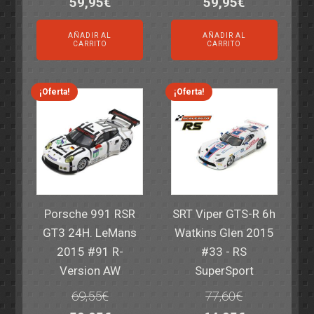
El
El
El
El
59,95
€
59,95
€
precio
precio
precio
precio
AÑADIR AL
AÑADIR AL
original
actual
original
actual
CARRITO
CARRITO
era:
es:
era:
es:
82,40€.
59,95€.
82,40€.
59,95€.
¡Oferta!
¡Oferta!
Porsche 991 RSR
SRT Viper GTS-R 6h
GT3 24H. LeMans
Watkins Glen 2015
2015 #91 R-
#33 - RS
Version AW
SuperSport
69,55
€
77,60
€