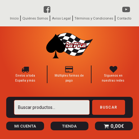
Inicio
Quiénes Somos
Aviso Legal
Términos y Condiciones
Contacto
Envíos a toda
Múltiples formas de
Síguenos en
España y más
pago
nuestras redes
Buscar
BUSCAR
por:
0,00
€
MI CUENTA
TIENDA