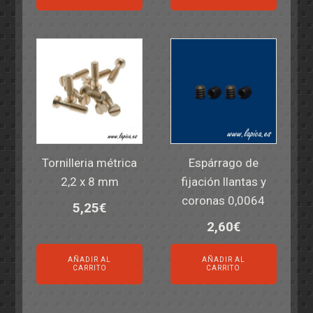
Tornilleria métrica
Espárrago de
2,2 x 8 mm
fijación llantas y
coronas 0,0064
5,25
€
2,60
€
AÑADIR AL
AÑADIR AL
CARRITO
CARRITO