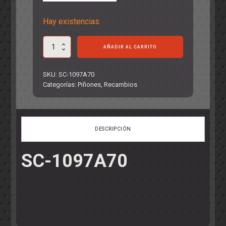
Hay existencias
Piñón
AÑADIR AL CARRITO
14
Laton
ø7,0mm
SKU:
SC-1097A70
para
Categorías:
Piñones
,
Recambios
eje
de
2mm.
cantidad
DESCRIPCIÓN
SC-1097A70