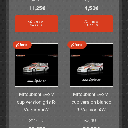
El
El
El
El
11,25
€
4,50
€
precio
precio
precio
precio
AÑADIR AL
AÑADIR AL
original
actual
original
actual
CARRITO
CARRITO
era:
es:
era:
es:
14,30€.
11,25€.
6,00€.
4,50€.
¡Oferta!
¡Oferta!
Mitsubishi Evo V
Mitsubishi Evo VI
cup version gris R-
cup version blanco
Version AW.
R-Version AW.
82,40
€
82,40
€