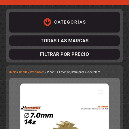
CATEGORÍAS
TODAS LAS MARCAS
FILTRAR POR PRECIO
Inicio
/
Tienda
/
Recambios
/ Piñón 14 Laton ø7,0mm para eje de 2mm.
ACCESORIOS DE CHASIS
KIT COMPLETO
DESPIECE
COCKPIT Y PILOTOS
CARROCERÍAS
ACCESORIOS DE CARROCERÍ
PISTAS
ELECTRÓNICA
CIRCUITOS
ACCESORIOS
CALCAS
TURISMOS
RALLY
RAID
OTROS