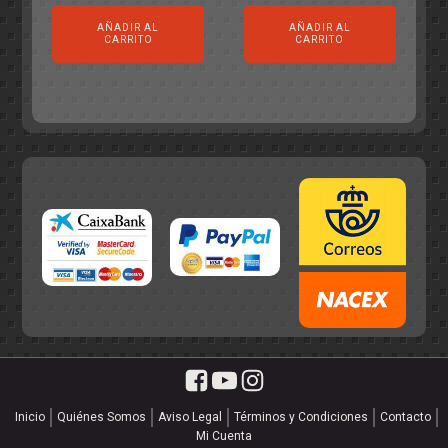
precio
precio
original
actual
AÑADIR AL
AÑADIR AL
original
actual
era:
es:
CARRITO
CARRITO
era:
es:
55,75€.
49,95€.
55,75€.
49,95€.
Inicio
Quiénes Somos
Aviso Legal
Términos y Condiciones
Contacto
Mi Cuenta