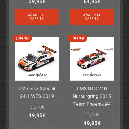
El
El
El
El
59,95
€
64,95
€
precio
precio
precio
precio
AÑADIR AL
AÑADIR AL
original
actual
original
actual
CARRITO
CARRITO
era:
es:
era:
es:
69,55€.
59,95€.
77,60€.
64,95€.
¡Oferta!
¡Oferta!
LMS GT3 Special
LMS GT3 24H
24H. WES-2019
Nurburgring 2015
Team Phoenix #4
55,75
€
55,75
€
El
El
49,95
€
El
El
49,95
€
precio
precio