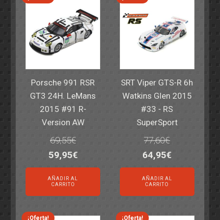
Porsche 991 RSR
SRT Viper GTS-R 6h
GT3 24H. LeMans
Watkins Glen 2015
2015 #91 R-
#33 - RS
Version AW
SuperSport
69,55
€
77,60
€
El
El
El
El
59,95
€
64,95
€
precio
precio
precio
precio
AÑADIR AL
AÑADIR AL
original
actual
original
actual
CARRITO
CARRITO
era:
es:
era:
es:
69,55€.
59,95€.
77,60€.
64,95€.
¡Oferta!
¡Oferta!