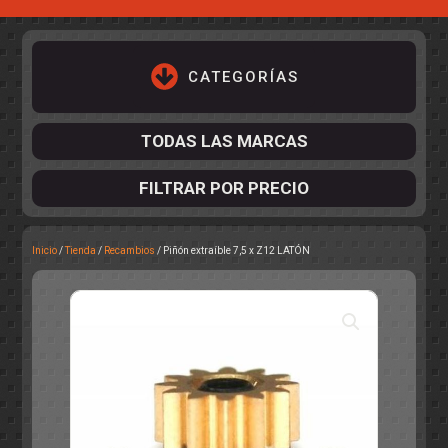
CATEGORÍAS
TODAS LAS MARCAS
FILTRAR POR PRECIO
Inicio
/
Tienda
/
Recambios
/ Piñón extraíble 7,5 x Z12 LATÓN
ACCESORIOS DE CHASIS
KIT COMPLETO
DESPIECE
COCKPIT Y PILOTOS
CARROCERÍAS
ACCESORIOS DE CARROCERÍ
PISTAS
ELECTRÓNICA
CIRCUITOS
ACCESORIOS
CALCAS
TURISMOS
RALLY
RAID
OTROS