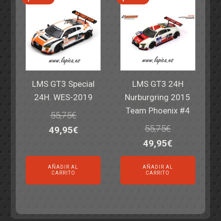
LMS GT3 Special
LMS GT3 24H
24H. WES-2019
Nurburgring 2015
Team Phoenix #4
55,75
€
55,75
€
El
El
49,95
€
El
El
49,95
€
precio
precio
precio
precio
original
actual
AÑADIR AL
AÑADIR AL
original
actual
era:
es:
CARRITO
CARRITO
era:
es:
55,75€.
49,95€.
55,75€.
49,95€.