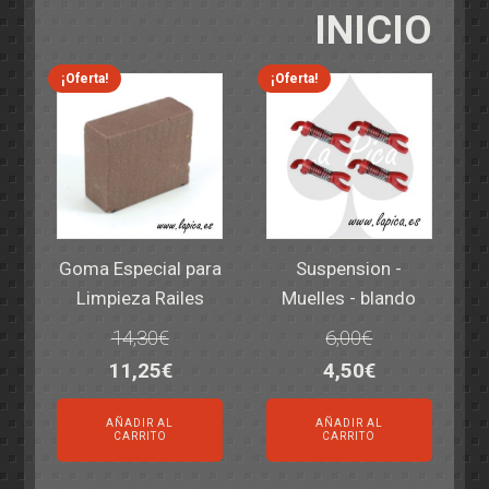
INICIO
¡Oferta!
¡Oferta!
Goma Especial para
Suspension -
Limpieza Railes
Muelles - blando
14,30
€
6,00
€
El
El
El
El
11,25
€
4,50
€
precio
precio
precio
precio
AÑADIR AL
AÑADIR AL
original
actual
original
actual
CARRITO
CARRITO
era:
es:
era:
es: