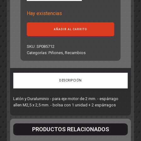
Hay existencias
Piñón
AÑADIR AL CARRITO
extraíble
7,5
x
SKU:
SP085712
Z12
Categorías:
Piñones
,
Recambios
LATÓN
cantidad
DESCRIPCIÓN
Latón y Duraluminio - para eje motor de 2 mm. - espárrago
allen M2,5 x 2,5 mm. - bolsa con 1 unidad + 2 espárragos
PRODUCTOS RELACIONADOS