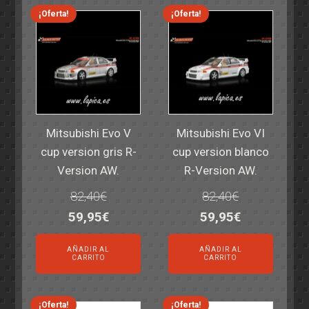
14,30€.
11,25€.
6,00€.
4,50€.
¡Oferta!
¡Oferta!
Mitsubishi Evo V
Mitsubishi Evo VI
cup version gris R-
cup version blanco
Version AW.
R-Version AW.
82,40
€
82,40
€
El
El
El
El
59,95
€
59,95
€
precio
precio
precio
precio
AÑADIR AL
AÑADIR AL
original
actual
original
actual
CARRITO
CARRITO
era:
es:
era:
es:
82,40€.
59,95€.
82,40€.
59,95€.
¡Oferta!
¡Oferta!