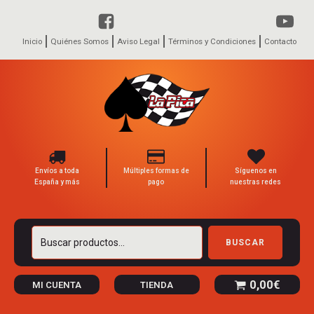
Inicio
Quiénes Somos
Aviso Legal
Términos y Condiciones
Contacto
Envíos a toda
Múltiples formas de
Síguenos en
España y más
pago
nuestras redes
Buscar
BUSCAR
por:
0,00
€
MI CUENTA
TIENDA