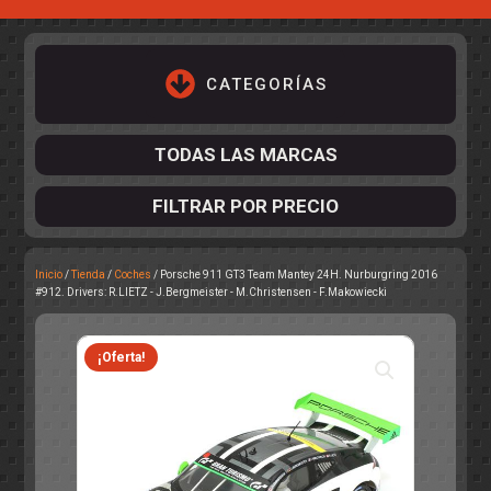
CATEGORÍAS
TODAS LAS MARCAS
FILTRAR POR PRECIO
Inicio
/
Tienda
/
Coches
/ Porsche 911 GT3 Team Mantey 24H. Nurburgring 2016
ACCESORIOS DE CHASIS
#912. Drivers: R.LIETZ - J.Bergmeister - M.Christensen - F.Makowiecki
KIT COMPLETO
DESPIECE
COCKPIT Y PILOTOS
CARROCERÍAS
ACCESORIOS DE CARROCERÍ
PISTAS
¡Oferta!
ELECTRÓNICA
CIRCUITOS
ACCESORIOS
CALCAS
TURISMOS
RALLY
RAID
OTROS