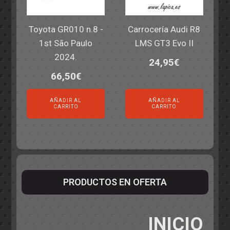
Toyota GR010 n.8 -
Carrocería Audi R8
1st São Paulo
LMS GT3 Evo II
2024.
24,95
€
66,50
€
AÑADIR AL
AÑADIR AL
CARRITO
CARRITO
PRODUCTOS EN OFERTA
INICIO