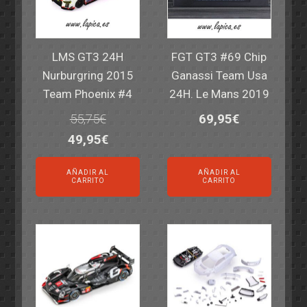
LMS GT3 24H
FGT GT3 #69 Chip
Nurburgring 2015
Ganassi Team Usa
Team Phoenix #4
24H. Le Mans 2019
55,75
€
69,95
€
El
El
49,95
€
precio
precio
AÑADIR AL
AÑADIR AL
original
actual
CARRITO
CARRITO
era:
es:
55,75€.
49,95€.