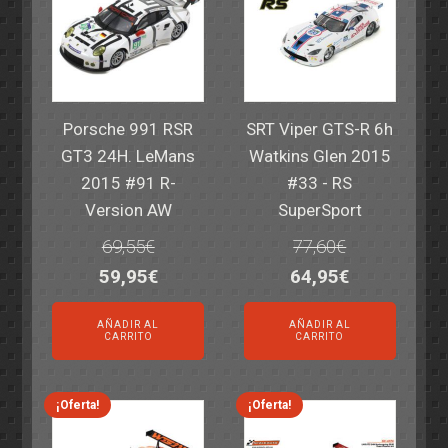
Porsche 991 RSR
SRT Viper GTS-R 6h
GT3 24H. LeMans
Watkins Glen 2015
2015 #91 R-
#33 - RS
Version AW
SuperSport
69,55
€
77,60
€
El
El
El
El
59,95
€
64,95
€
precio
precio
precio
precio
AÑADIR AL
AÑADIR AL
original
actual
original
actual
CARRITO
CARRITO
era:
es:
era:
es:
69,55€.
59,95€.
77,60€.
64,95€.
¡Oferta!
¡Oferta!