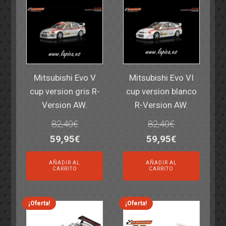
Mitsubishi Evo V
Mitsubishi Evo VI
cup version gris R-
cup version blanco
Version AW.
R-Version AW.
82,40
€
82,40
€
El
El
El
El
59,95
€
59,95
€
precio
precio
precio
precio
AÑADIR AL
AÑADIR AL
original
actual
original
actual
CARRITO
CARRITO
era:
es:
era:
es:
82,40€.
59,95€.
82,40€.
59,95€.
¡Oferta!
¡Oferta!