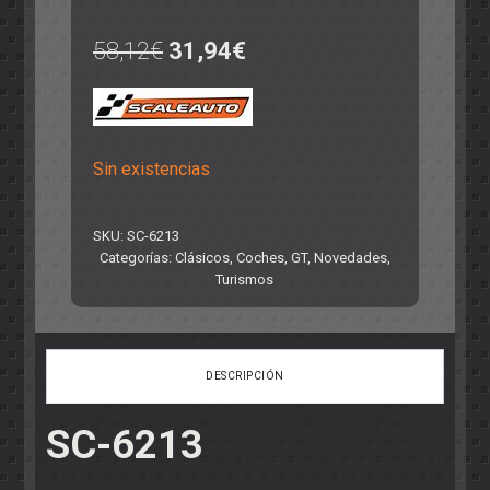
58,12
€
31,94
€
El
El
precio
precio
original
actual
Sin existencias
era:
es:
58,12€.
31,94€.
SKU:
SC-6213
Categorías:
Clásicos
,
Coches
,
GT
,
Novedades
,
Turismos
DESCRIPCIÓN
SC-6213