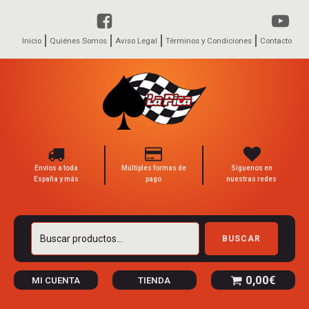
Inicio
Quiénes Somos
Aviso Legal
Términos y Condiciones
Contacto
Envíos a toda
Múltiples formas de
Síguenos en
España y más
pago
nuestras redes
Buscar
BUSCAR
por:
0,00
€
MI CUENTA
TIENDA