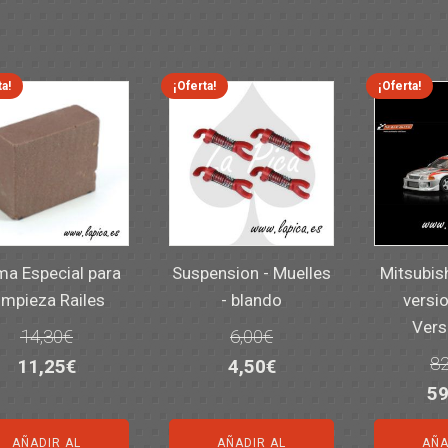
ta!
¡Oferta!
¡Oferta!
a Especial para
Suspension - Muelles
Mitsubis
impieza Railes
- blando
versio
Vers
14,30
€
6,00
€
82
El
El
El
El
11,25
€
4,50
€
El
59
precio
precio
precio
precio
pr
original
actual
original
actual
AÑADIR AL
AÑADIR AL
AÑA