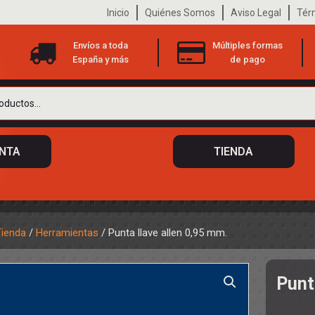
Inicio
Quiénes Somos
Aviso Legal
Tér
Envíos a toda
Múltiples formas
España y más
de pago
ENTA
TIENDA
Tienda
/
Herramientas
/ Punta llave allen 0,95 mm.
 DE CHASIS
TO
Punt
ILOTOS
S
 DE CARROCERÍAS
A