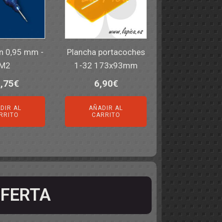
en 0,95 mm -
Plancha portacoches
M2
1-32 173x93mm
,75
€
6,90
€
DIR AL
AÑADIR AL
RRITO
CARRITO
FERTA