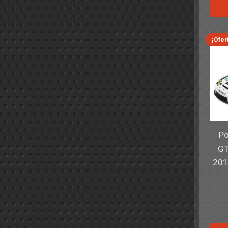
¡Ofer
Po
GT
201