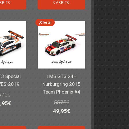
iginal
actual
original
actual
RRITO
CARRITO
a:
es:
era:
es:
,40€.
59,95€.
82,40€.
59,95€.
¡Oferta!
3 Special
LMS GT3 24H
WES-2019
Nurburgring 2015
Team Phoenix #4
,75
€
55,75
€
El
,95
€
El
El
49,95
€
ecio
precio
precio
precio
iginal
actual
original
actual
a:
es: