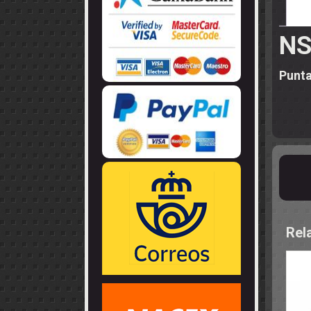
LLANTAS
GUIA - BRAZ
EJES
CORONAS
COJINETES -
CABLES - TE
NS
Punta
Rel