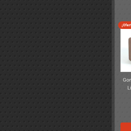
¡Ofer
Gom
L