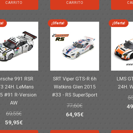
or
era:
es:
era:
es:
CARRITO
CARRITO
CA
er
14,30€.
11,25€.
6,00€.
4,50€.
82
ta!
¡Oferta!
¡Oferta!
rsche 991 RSR
SRT Viper GTS-R 6h
LMS GT
3 24H. LeMans
Watkins Glen 2015
24H. 
5 #91 R-Version
#33 - RS SuperSport
55
AW
77,60
€
El
49
69,55
€
El
El
64,95
€
pr
El
El
59,95
€
precio
precio
or
precio
precio
original
actual
er