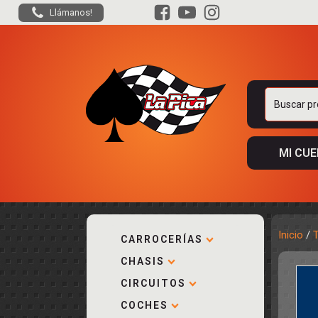
Llámanos!
Buscar
por:
MI CU
Inicio
/
CARROCERÍAS
CHASIS
ACCESORIOS
KIT COMPLE
DESPIECE
COCKPIT Y P
CIRCUITOS
CARROCERÍA
ACCESORIOS
COCHES
PISTAS
ELECTRÓNIC
CIRCUITOS
ACCESORIOS