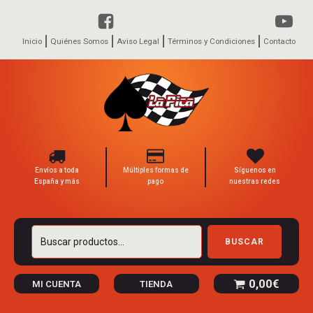
Inicio
Quiénes Somos
Aviso Legal
Términos y Condiciones
Contacto
Envíos a toda
Múltiples formas de
Síguenos en
España y más
pago
nuestras redes
Buscar
BUSCAR
por:
0,00
€
MI CUENTA
TIENDA