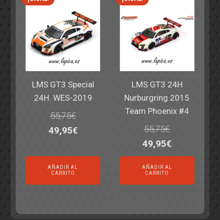
LMS GT3 Special
LMS GT3 24H
24H. WES-2019
Nurburgring 2015
Team Phoenix #4
55,75
€
55,75
€
El
El
49,95
€
El
El
49,95
€
precio
precio
precio
precio
original
actual
AÑADIR AL
AÑADIR AL
original
actual
era:
es:
CARRITO
CARRITO
era:
es:
55,75€.
49,95€.
55,75€.
49,95€.