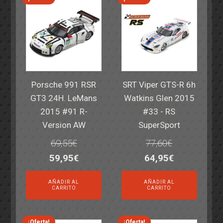
Porsche 991 RSR
SRT Viper GTS-R 6h
GT3 24H. LeMans
Watkins Glen 2015
2015 #91 R-
#33 - RS
Version AW
SuperSport
69,55
€
77,60
€
El
El
El
El
59,95
€
64,95
€
precio
precio
precio
precio
AÑADIR AL
AÑADIR AL
original
actual
original
actual
CARRITO
CARRITO
era:
es:
era:
es:
69,55€.
59,95€.
77,60€.
64,95€.
¡Oferta!
¡Oferta!