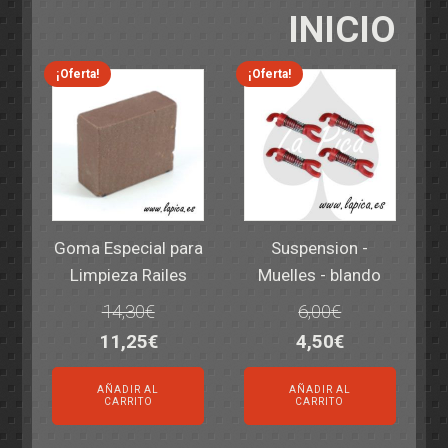
INICIO
¡Oferta!
¡Oferta!
Goma Especial para
Suspension -
Limpieza Railes
Muelles - blando
14,30
€
6,00
€
El
El
El
El
11,25
€
4,50
€
precio
precio
precio
precio
AÑADIR AL
AÑADIR AL
original
actual
original
actual
CARRITO
CARRITO
era:
es:
era:
es: