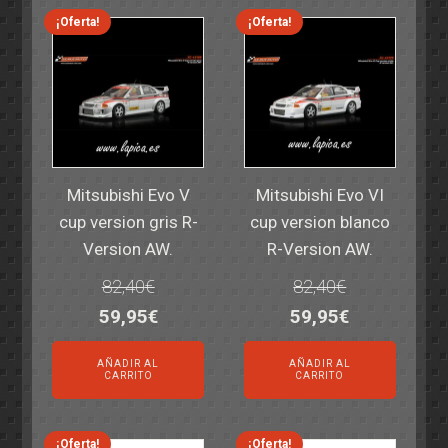
14,30€.
11,25€.
6,00€.
4,50€.
¡Oferta!
¡Oferta!
Mitsubishi Evo V
Mitsubishi Evo VI
cup version gris R-
cup version blanco
Version AW.
R-Version AW.
82,40
€
82,40
€
El
El
El
El
59,95
€
59,95
€
precio
precio
precio
precio
AÑADIR AL
AÑADIR AL
original
actual
original
actual
CARRITO
CARRITO
era:
es:
era:
es:
82,40€.
59,95€.
82,40€.
59,95€.
¡Oferta!
¡Oferta!