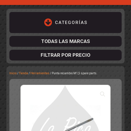
CATEGORÍAS
TODAS LAS MARCAS
FILTRAR POR PRECIO
Inicio
/
Tienda
/
Herramientas
/ Punta recambio M1,5 spare parts.
ACCESORIOS DE CHASIS
KIT COMPLETO
DESPIECE
COCKPIT Y PILOTOS
CARROCERÍAS
ACCESORIOS DE CARROCERÍ
PISTAS
ELECTRÓNICA
CIRCUITOS
ACCESORIOS
CALCAS
TURISMOS
RALLY
RAID
OTROS