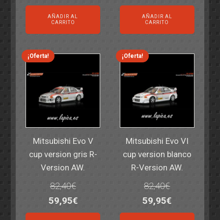
precio
precio
precio
precio
AÑADIR AL
AÑADIR AL
original
actual
original
actual
CARRITO
CARRITO
era:
es:
era:
es:
14,30€.
11,25€.
6,00€.
4,50€.
¡Oferta!
¡Oferta!
Mitsubishi Evo V
Mitsubishi Evo VI
cup version gris R-
cup version blanco
Version AW.
R-Version AW.
82,40
€
82,40
€
El
El
El
El
59,95
€
59,95
€
precio
precio
precio
precio