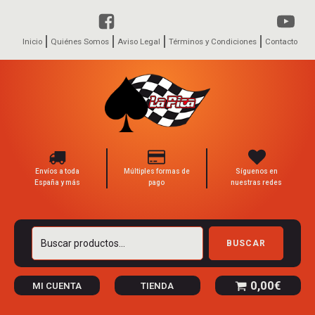
Inicio
Quiénes Somos
Aviso Legal
Términos y Condiciones
Contacto
Envíos a toda
Múltiples formas de
Síguenos en
España y más
pago
nuestras redes
Buscar
BUSCAR
por:
0,00
€
MI CUENTA
TIENDA