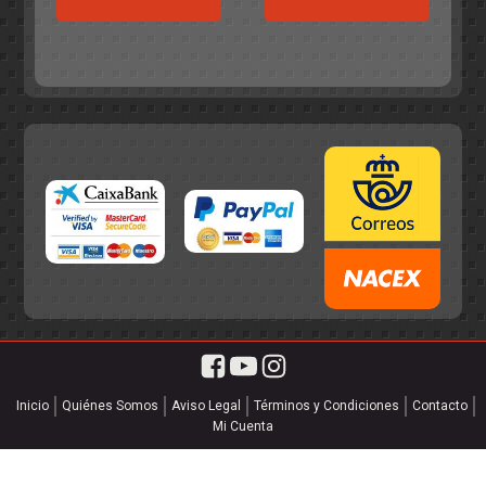
era:
es:
55,75€.
49,95€.
55,75€.
49,95€.
Inicio
Quiénes Somos
Aviso Legal
Términos y Condiciones
Contacto
Mi Cuenta