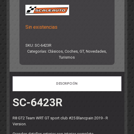
Sin existencias
SKU:
SC-6423R
Categorías:
Clásicos
,
Coches
,
GT
,
Novedades
,
Turismos
DESCRIPCIÓN
SC-6423R
R8 GT2 Team WRT GT sport club #25 Blancpain 2019 - R
Version.
Grandes detalles exterior con interior completo.