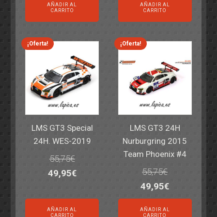
AÑADIR AL
AÑADIR AL
original
actual
original
actual
CARRITO
CARRITO
era:
es:
era:
es:
69,55€.
59,95€.
77,60€.
64,95€.
¡Oferta!
¡Oferta!
LMS GT3 Special
LMS GT3 24H
24H. WES-2019
Nurburgring 2015
Team Phoenix #4
55,75
€
55,75
€
El
El
49,95
€
El
El
49,95
€
precio
precio
precio
precio
original
actual
AÑADIR AL
AÑADIR AL
original
actual
era:
es:
CARRITO
CARRITO