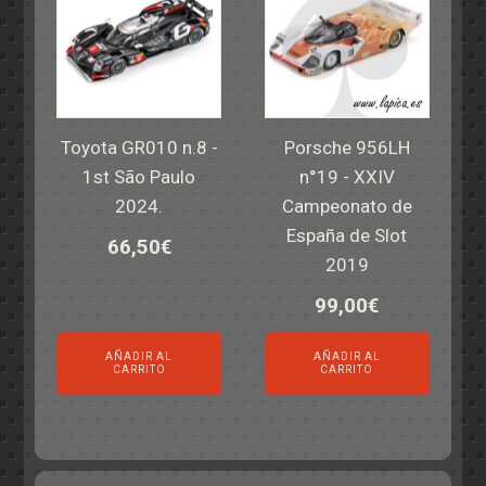
Toyota GR010 n.8 -
Porsche 956LH
1st São Paulo
n°19 - XXIV
2024.
Campeonato de
España de Slot
66,50
€
2019
99,00
€
AÑADIR AL
AÑADIR AL
CARRITO
CARRITO