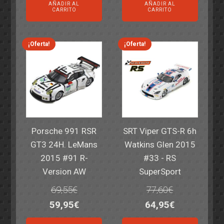
AÑADIR AL
AÑADIR AL
original
actual
original
actual
CARRITO
CARRITO
era:
es:
era:
es:
82,40€.
59,95€.
82,40€.
59,95€.
¡Oferta!
¡Oferta!
Porsche 991 RSR
SRT Viper GTS-R 6h
GT3 24H. LeMans
Watkins Glen 2015
2015 #91 R-
#33 - RS
Version AW
SuperSport
69,55
€
77,60
€
El
El
El
El
59,95
€
64,95
€
precio
precio
precio
precio