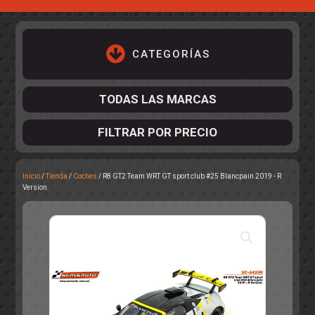
CATEGORÍAS
TODAS LAS MARCAS
FILTRAR POR PRECIO
Inicio
/
Tienda
/
Coches
/ R8 GT2 Team WRT GT sport club #25 Blancpain 2019 - R
ACCESORIOS DE CHASIS
Version.
KIT COMPLETO
DESPIECE
COCKPIT Y PILOTOS
CARROCERÍAS
ACCESORIOS DE CARROCERÍ
PISTAS
ELECTRÓNICA
CIRCUITOS
ACCESORIOS
CALCAS
TURISMOS
RALLY
RAID
OTROS