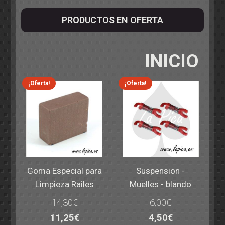
PRODUCTOS EN OFERTA
INICIO
¡Oferta!
¡Oferta!
Goma Especial para
Suspension -
Limpieza Railes
Muelles - blando
14,30
€
6,00
€
El
El
El
El
11,25
€
4,50
€