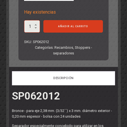
Hay existencias
Separador
AÑADIR AL CARRITO
0,20
mm.
MINI
SKU:
SP062012
BRONCE
Categorías:
Recambios
,
Stoppers -
para
separadores
eje
2,38
mm.
cantidad
DESCRIPCIÓN
SP062012
Bronce - para eje 2,38 mm. (3/32´´) x 3 mm. diámetro exterior -
0,20 mm espesor - bolsa con 24 unidades
Separador especialmente concebido para utilizar en los