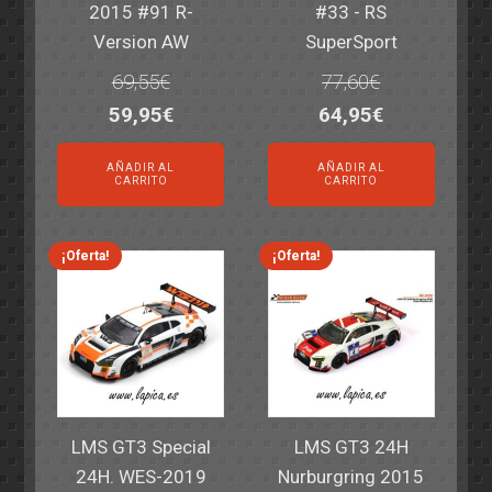
2015 #91 R-
#33 - RS
Version AW
SuperSport
69,55
€
77,60
€
El
El
El
El
59,95
€
64,95
€
precio
precio
precio
precio
AÑADIR AL
AÑADIR AL
original
actual
original
actual
CARRITO
CARRITO
era:
es:
era:
es:
69,55€.
59,95€.
77,60€.
64,95€.
¡Oferta!
¡Oferta!
LMS GT3 Special
LMS GT3 24H
24H. WES-2019
Nurburgring 2015