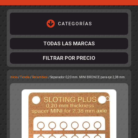
CATEGORÍAS
TODAS LAS MARCAS
FILTRAR POR PRECIO
Inicio
/
Tienda
/
Recambios
/ Separador 0,20 mm. MINI BRONCE para eje 2,38 mm.
ACCESORIOS DE CHASIS
KIT COMPLETO
DESPIECE
COCKPIT Y PILOTOS
CARROCERÍAS
ACCESORIOS DE CARROCERÍ
PISTAS
ELECTRÓNICA
CIRCUITOS
ACCESORIOS
CALCAS
TURISMOS
RALLY
RAID
OTROS