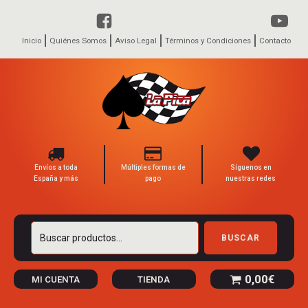
Inicio
Quiénes Somos
Aviso Legal
Términos y Condiciones
Contacto
Envíos a toda
Múltiples formas de
Síguenos en
España y más
pago
nuestras redes
Buscar
BUSCAR
por:
0,00
€
MI CUENTA
TIENDA