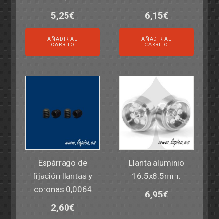
5,25
€
6,15
€
AÑADIR AL
AÑADIR AL
CARRITO
CARRITO
Espárrago de
Llanta aluminio
fijación llantas y
16.5x8.5mm.
coronas 0,0064
6,95
€
2,60
€