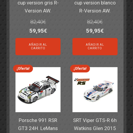
cup version gris R-
cup version blanco
Version AW.
R-Version AW.
82,40
€
82,40
€
El
El
El
El
59,95
€
59,95
€
precio
precio
precio
precio
AÑADIR AL
AÑADIR AL
original
actual
original
actual
CARRITO
CARRITO
era:
es:
era:
es:
82,40€.
59,95€.
82,40€.
59,95€.
¡Oferta!
¡Oferta!
Porsche 991 RSR
SRT Viper GTS-R 6h
GT3 24H. LeMans
Watkins Glen 2015