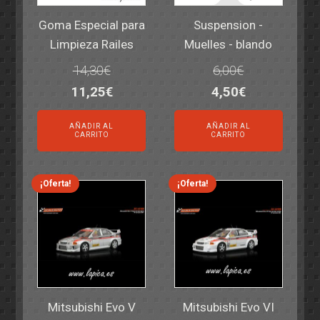
Goma Especial para
Suspension -
Limpieza Railes
Muelles - blando
14,30
€
6,00
€
El
El
El
El
11,25
€
4,50
€
precio
precio
precio
precio
AÑADIR AL
AÑADIR AL
original
actual
original
actual
CARRITO
CARRITO
era:
es:
era:
es:
14,30€.
11,25€.
6,00€.
4,50€.
¡Oferta!
¡Oferta!
Mitsubishi Evo V
Mitsubishi Evo VI