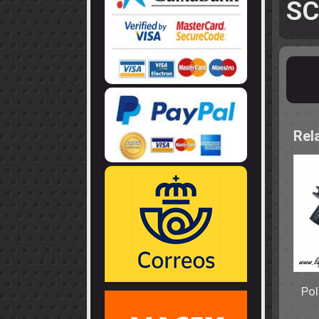
SC
LLANTAS
GUIA - BRAZ
EJES
CORONAS
COJINETES -
CABLES - TE
Rel
Pol