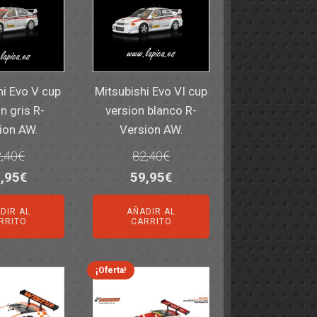
hi Evo V cup
Mitsubishi Evo VI cup
n gris R-
version blanco R-
ion AW.
Version AW.
,40
€
82,40
€
El
El
El
,95
€
59,95
€
ecio
precio
precio
precio
DIR AL
AÑADIR AL
iginal
actual
original
actual
RRITO
CARRITO
a:
es:
era:
es:
,40€.
59,95€.
82,40€.
59,95€.
¡Oferta!