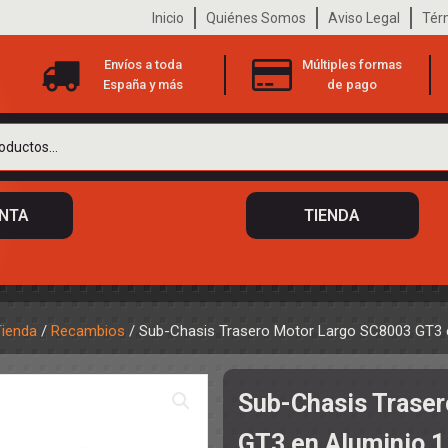
Inicio
Quiénes Somos
Aviso Legal
Tér
Envíos a toda
Múltiples formas
España y más
de pago
ENTA
TIENDA
Tienda
/
Recambios
/ Sub-Chasis Trasero Motor Largo SC8003 GT3 
 DE CHASIS
TO
Sub-Chasis Trase
ILOTOS
S
 DE CARROCERÍAS
GT3 en Aluminio 
A