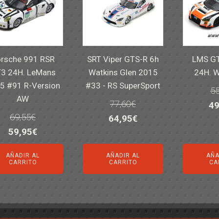
rsche 991 RSR
SRT Viper GTS-R 6h
LMS GT
3 24H. LeMans
Watkins Glen 2015
24H. 
5 #91 R-Version
#33 - RS SuperSport
55
AW
77,60
€
El
49
69,55
€
El
El
64,95
€
pr
El
El
59,95
€
precio
precio
or
precio
precio
original
actual
er
AÑADIR AL
AÑADIR AL
AÑA
original
actual
era:
es:
55
CARRITO
CARRITO
CA
era:
es:
77,60€.
64,95€.
69,55€.
59,95€.