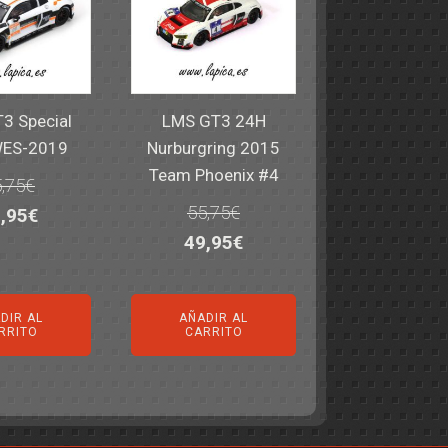
3 Special
LMS GT3 24H
WES-2019
Nurburgring 2015
Team Phoenix #4
,75
€
55,75
€
El
,95
€
El
El
49,95
€
ecio
precio
precio
precio
iginal
actual
original
actual
a:
es:
DIR AL
AÑADIR AL
era:
es:
,75€.
49,95€.
RRITO
CARRITO
55,75€.
49,95€.