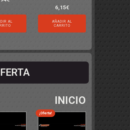
6,15
€
DIR AL
AÑADIR AL
RRITO
CARRITO
FERTA
INICIO
¡Oferta!