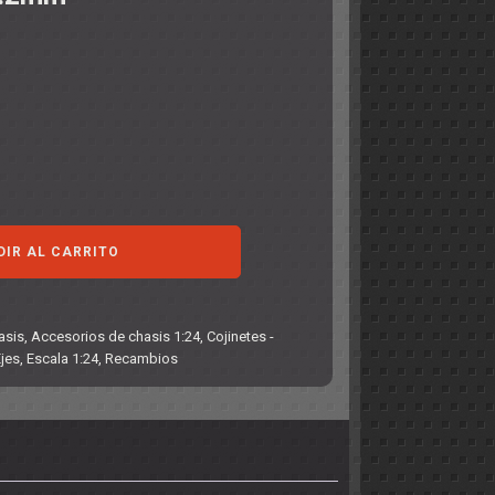
DIR AL CARRITO
asis
,
Accesorios de chasis 1:24
,
Cojinetes -
Ejes
,
Escala 1:24
,
Recambios