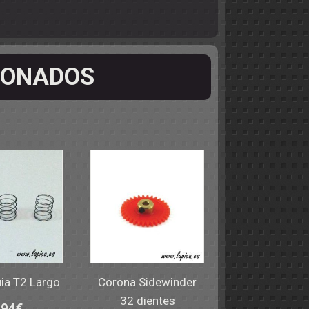
IONADOS
uia T2 Largo
Corona Sidewinder
32 dientes
,94
€