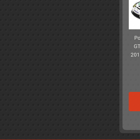
Po
GT
201