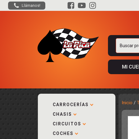
Llámanos!
Buscar
por:
MI CU
Inicio
/
CARROCERÍAS
CHASIS
ACCESORIOS
KIT COMPLE
DESPIECE
COCKPIT Y P
CIRCUITOS
CARROCERÍA
ACCESORIOS
COCHES
PISTAS
ELECTRÓNIC
CIRCUITOS
ACCESORIOS