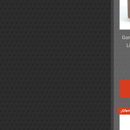
Gom
L
¡Ofer