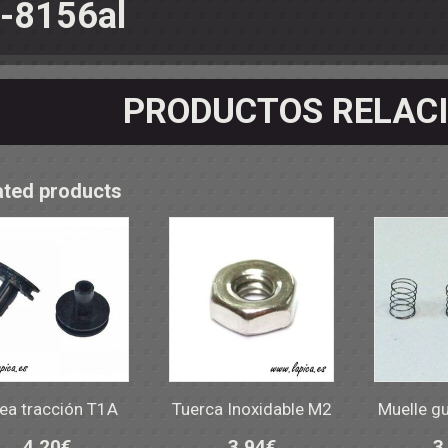
-8156al
OS - SOPORTES
 RODAMIENTOS
RMINALES
PRODUCTOS RELAC
ated products
ea tracción T1A
Tuerca Inoxidable M2
Muelle g
4,20
€
3,94
€
3