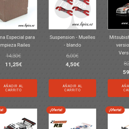
a Especial para
Suspension - Muelles
Mitsubis
impieza Railes
- blando
versio
Vers
14,30
€
6,00
€
82
El
El
El
El
11,25
€
4,50
€
El
59
precio
precio
precio
precio
pr
original
actual
original
actual
AÑADIR AL
AÑADIR AL
AÑA
or
era:
es:
era:
es:
CARRITO
CARRITO
CA
er
14,30€.
11,25€.
6,00€.
4,50€.
82
ta!
¡Oferta!
¡Oferta!