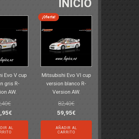
INICIO
¡Oferta!
hi Evo V cup
Mitsubishi Evo VI cup
n gris R-
version blanco R-
ion AW.
Version AW.
,40
€
82,40
€
El
El
El
,95
€
59,95
€
ecio
precio
precio
precio
DIR AL
AÑADIR AL
iginal
actual
original
actual
RRITO
CARRITO