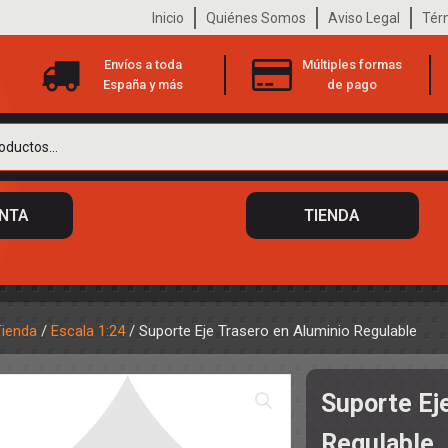
Inicio
Quiénes Somos
Aviso Legal
Tér
Envíos a toda
Múltiples formas
España y más
de pago
ENTA
TIENDA
Tienda
/
Escala 1:24
/ Suporte Eje Trasero en Aluminio Regulable
 DE CHASIS
TO
Suporte Ej
ILOTOS
S
 DE CARROCERÍAS
Regulable
A