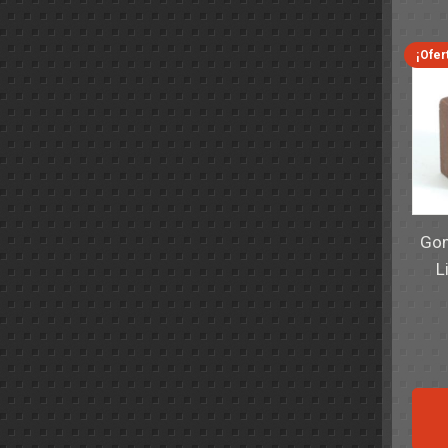
¡Ofer
Gom
L