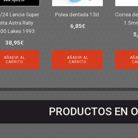
1/24 Lancia Super
Polea dentada 13d.
Correa d
lta Astra Rally
1.5mm
6,85
€
00 Lakes 1993
5
38,95
€
AÑADIR AL
AÑADIR AL
AÑA
CARRITO
CARRITO
CA
PRODUCTOS EN O