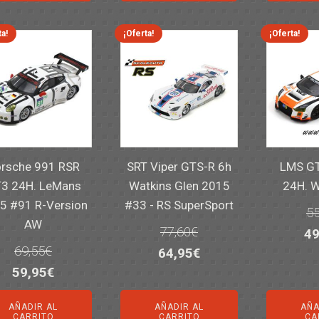
er
14,30€.
11,25€.
6,00€.
4,50€.
82
ta!
¡Oferta!
¡Oferta!
rsche 991 RSR
SRT Viper GTS-R 6h
LMS GT
3 24H. LeMans
Watkins Glen 2015
24H. 
5 #91 R-Version
#33 - RS SuperSport
55
AW
77,60
€
El
49
69,55
€
El
El
64,95
€
pr
El
El
59,95
€
precio
precio
or
precio
precio
original
actual
er
AÑADIR AL
AÑADIR AL
AÑA
original
actual
era:
es:
55
CARRITO
CARRITO
CA