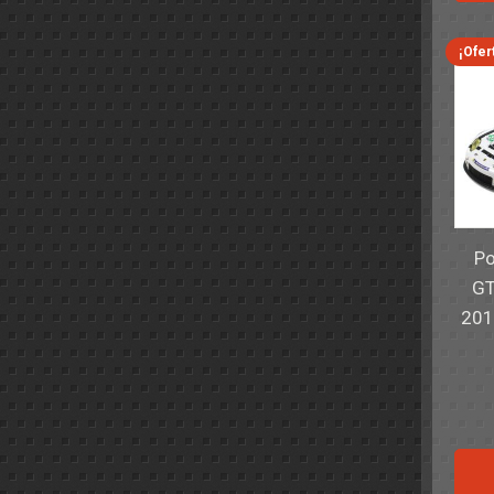
¡Ofer
Po
GT
201