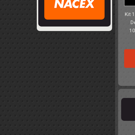
Kit 
De
10