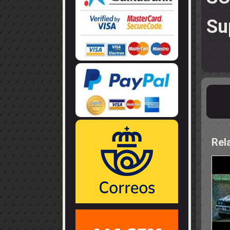
LLANTAS
GUIA - BRAZ
EJES
CORONAS
COJINETES -
CABLES - TE
Su
Rel