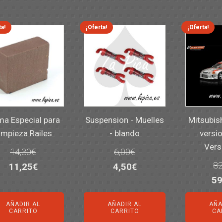
ta!
¡Oferta!
¡Oferta!
a Especial para
Suspension - Muelles
Mitsubis
impieza Railes
- blando
versio
Vers
14,30
€
6,00
€
82
El
El
El
El
11,25
€
4,50
€
El
59
precio
precio
precio
precio
pr
original
actual
original
actual
AÑADIR AL
AÑADIR AL
AÑA
or
era:
es:
era:
es:
CARRITO
CARRITO
CA