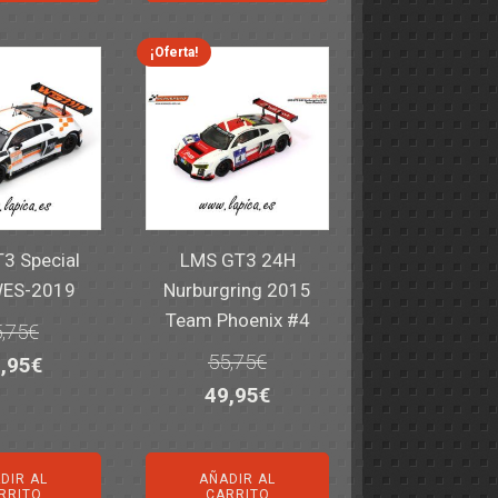
a:
es:
era:
es:
,40€.
59,95€.
82,40€.
59,95€.
¡Oferta!
3 Special
LMS GT3 24H
WES-2019
Nurburgring 2015
Team Phoenix #4
,75
€
55,75
€
El
,95
€
El
El
49,95
€
ecio
precio
precio
precio
iginal
actual
original
actual
a:
es:
DIR AL
AÑADIR AL
era:
es:
,75€.
49,95€.
RRITO
CARRITO