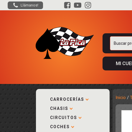
Llámanos!
Buscar
por:
MI CU
Inicio
/
CARROCERÍAS
CHASIS
ACCESORIOS
KIT COMPLE
DESPIECE
COCKPIT Y P
CIRCUITOS
CARROCERÍA
ACCESORIOS
COCHES
PISTAS
ELECTRÓNIC
CIRCUITOS
ACCESORIOS