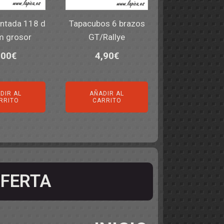
entada 118 d
Tapacubos 6 brazos
 grosor
GT/Rallye
,00
€
4,90
€
DIR AL
AÑADIR AL
RRITO
CARRITO
FERTA