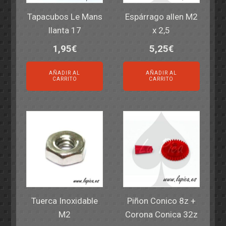
Tapacubos Le Mans
Espárrago allen M2
llanta 17
x 2,5
1,95
€
5,25
€
AÑADIR AL
AÑADIR AL
CARRITO
CARRITO
Tuerca Inoxidable
Piñon Conico 8z +
M2
Corona Conica 32z