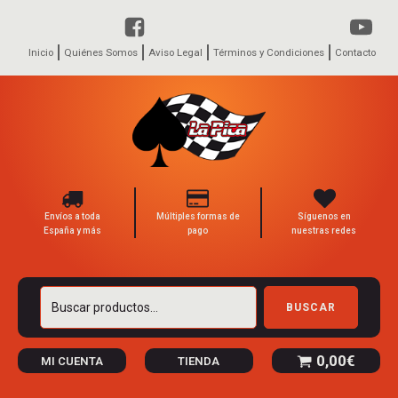
Inicio
Quiénes Somos
Aviso Legal
Términos y Condiciones
Contacto
Envíos a toda
Múltiples formas de
Síguenos en
España y más
pago
nuestras redes
Buscar
BUSCAR
por:
0,00
€
MI CUENTA
TIENDA