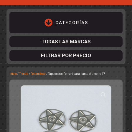
CATEGORÍAS
TODAS LAS MARCAS
FILTRAR POR PRECIO
Inicio
/
Tienda
/
Recambios
/ Tapacubos Ferrari para llanta diametro 17
ACCESORIOS DE CHASIS
KIT COMPLETO
DESPIECE
COCKPIT Y PILOTOS
CARROCERÍAS
ACCESORIOS DE CARROCERÍ
PISTAS
ELECTRÓNICA
CIRCUITOS
ACCESORIOS
CALCAS
TURISMOS
RALLY
RAID
OTROS