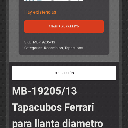
Hay existencias
Tapacubos
AÑADIR AL CARRITO
Ferrari
para
llanta
SKU:
MB-19205/13
diametro
Categorías:
Recambios
,
Tapacubos
17
cantidad
DESCRIPCIÓN
MB-19205/13
Tapacubos Ferrari
para llanta diametro