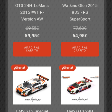
GT3 24H. LeMans
Watkins Glen 2015
2015 #91 R-
#33 - RS
Version AW
SuperSport
69,55
€
77,60
€
El
El
El
El
59,95
€
64,95
€
precio
precio
precio
precio
AÑADIR AL
AÑADIR AL
original
actual
original
actual
CARRITO
CARRITO
era:
es:
era:
es:
69,55€.
59,95€.
77,60€.
64,95€.
¡Oferta!
¡Oferta!
LMS GT3 Special
LMS GT3 24H