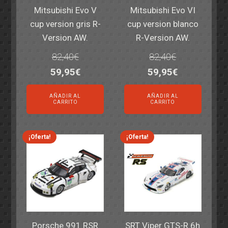
Mitsubishi Evo V
Mitsubishi Evo VI
cup version gris R-
cup version blanco
Version AW.
R-Version AW.
82,40
€
82,40
€
El
El
El
El
59,95
€
59,95
€
precio
precio
precio
precio
AÑADIR AL
AÑADIR AL
original
actual
original
actual
CARRITO
CARRITO
era:
es:
era:
es:
82,40€.
59,95€.
82,40€.
59,95€.
¡Oferta!
¡Oferta!
Porsche 991 RSR
SRT Viper GTS-R 6h