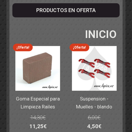
PRODUCTOS EN OFERTA
INICIO
¡Oferta!
¡Oferta!
Goma Especial para
Suspension -
Limpieza Railes
Muelles - blando
14,30
€
6,00
€
El
El
El
El
11,25
€
4,50
€