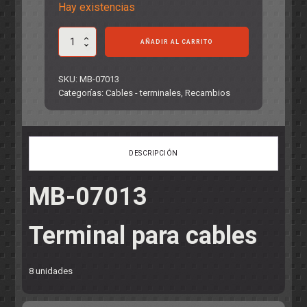
Hay existencias
Terminal
AÑADIR AL CARRITO
para
cables
cantidad
SKU:
MB-07013
Categorías:
Cables - terminales
,
Recambios
DESCRIPCIÓN
MB-07013
Terminal para cables
8 unidades