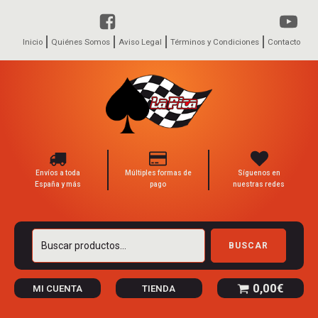
Inicio
Quiénes Somos
Aviso Legal
Términos y Condiciones
Contacto
Envíos a toda
Múltiples formas de
Síguenos en
España y más
pago
nuestras redes
Buscar
BUSCAR
por:
0,00
€
MI CUENTA
TIENDA