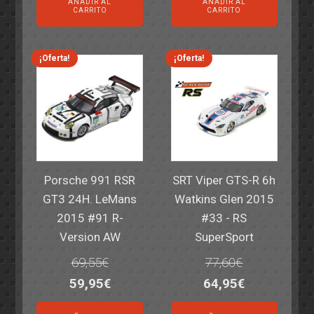
AÑADIR AL
AÑADIR AL
original
actual
original
actual
CARRITO
CARRITO
era:
es:
era:
es:
82,40€.
59,95€.
82,40€.
59,95€.
¡Oferta!
¡Oferta!
Porsche 991 RSR
SRT Viper GTS-R 6h
GT3 24H. LeMans
Watkins Glen 2015
2015 #91 R-
#33 - RS
Version AW
SuperSport
69,55
€
77,60
€
El
El
El
El
59,95
€
64,95
€
precio
precio
precio
precio