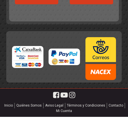
era:
es:
55,75€.
49,95€.
55,75€.
49,95€.
Inicio
Quiénes Somos
Aviso Legal
Términos y Condiciones
Contacto
Mi Cuenta