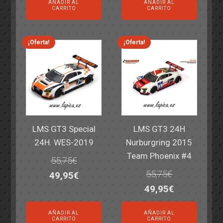
AÑADIR AL
AÑADIR AL
original
actual
original
actual
CARRITO
CARRITO
era:
es:
era:
es:
69,55€.
59,95€.
77,60€.
64,95€.
¡Oferta!
¡Oferta!
LMS GT3 Special
LMS GT3 24H
24H. WES-2019
Nurburgring 2015
Team Phoenix #4
55,75
€
55,75
€
El
El
49,95
€
El
El
49,95
€
precio
precio
precio
precio
original
actual
AÑADIR AL
AÑADIR AL
original
actual
era:
es:
CARRITO
CARRITO