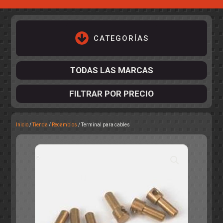
CATEGORÍAS
TODAS LAS MARCAS
FILTRAR POR PRECIO
Inicio
/
Tienda
/
Recambios
/ Terminal para cables
ACCESORIOS DE CHASIS
KIT COMPLETO
DESPIECE
COCKPIT Y PILOTOS
CARROCERÍAS
ACCESORIOS DE CARROCERÍ
PISTAS
ELECTRÓNICA
CIRCUITOS
ACCESORIOS
CALCAS
TURISMOS
RALLY
RAID
OTROS