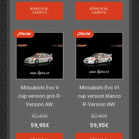
precio
precio
precio
precio
AÑADIR AL
AÑADIR AL
original
actual
original
actual
CARRITO
CARRITO
era:
es:
era:
es:
14,30€.
11,25€.
6,00€.
4,50€.
¡Oferta!
¡Oferta!
Mitsubishi Evo V
Mitsubishi Evo VI
cup version gris R-
cup version blanco
Version AW.
R-Version AW.
82,40
€
82,40
€
El
El
El
El
59,95
€
59,95
€
precio
precio
precio
precio