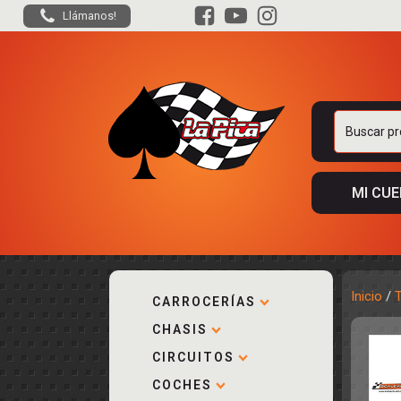
Llámanos!
Buscar
por:
MI CU
Inicio
/
CARROCERÍAS
CHASIS
ACCESORIOS
KIT COMPLE
DESPIECE
COCKPIT Y P
CIRCUITOS
CARROCERÍA
ACCESORIOS
COCHES
PISTAS
ELECTRÓNIC
CIRCUITOS
ACCESORIOS