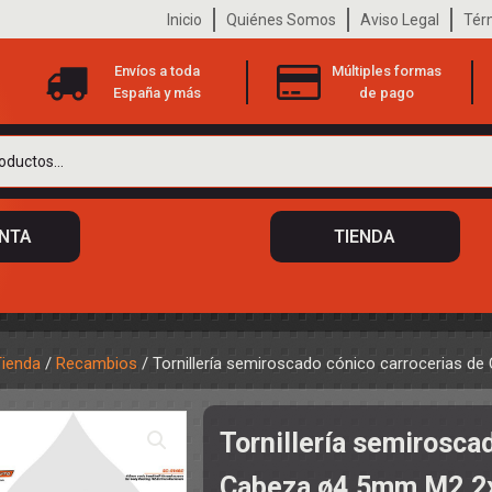
Inicio
Quiénes Somos
Aviso Legal
Tér
Envíos a toda
Múltiples formas
España y más
de pago
ENTA
TIENDA
Tienda
/
Recambios
/ Tornillería semiroscado cónico carrocerias 
 DE CHASIS
TO
Tornillería semirosca
ILOTOS
S
 DE CARROCERÍAS
Cabeza ø4,5mm M2.2
A