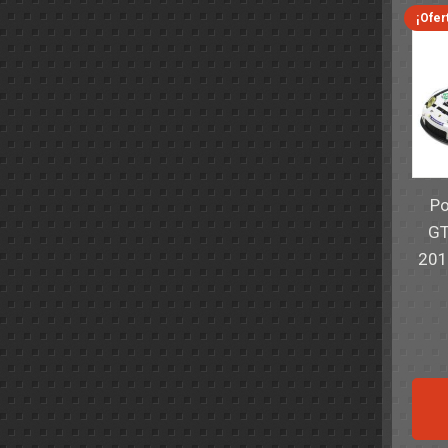
¡Ofer
Po
GT
201