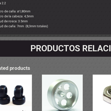
a 2.2
OS - SOPORTES
 RODAMIENTOS
RMINALES
tro de caña: ø1,80mm
tro de la cabeza: 4,5mm
tud de rosca: 3.5mm
tud de caña: 7mm (8,3mm totales)
PRODUCTOS RELAC
ated products