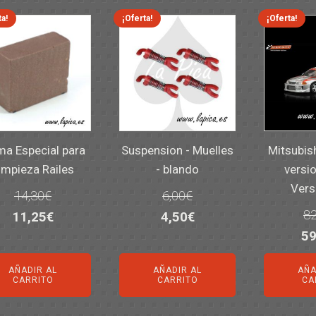
ta!
¡Oferta!
¡Oferta!
a Especial para
Suspension - Muelles
Mitsubis
impieza Railes
- blando
versio
Vers
14,30
€
6,00
€
82
El
El
El
El
11,25
€
4,50
€
El
59
precio
precio
precio
precio
pr
original
actual
original
actual
AÑADIR AL
AÑADIR AL
AÑA
or
era:
es:
era:
es:
CARRITO
CARRITO
CA
er
14,30€.
11,25€.
6,00€.
4,50€.