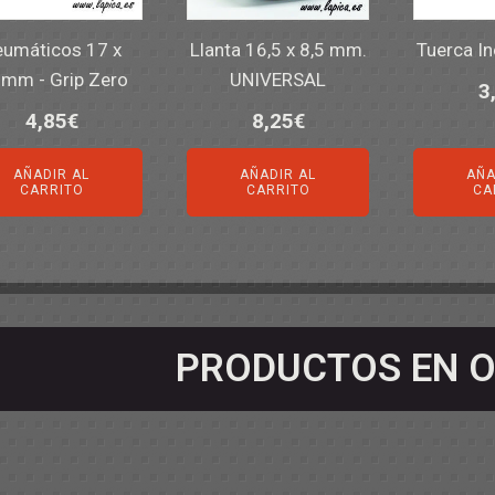
umáticos 17 x
Llanta 16,5 x 8,5 mm.
Tuerca I
5mm - Grip Zero
UNIVERSAL
3
4,85
€
8,25
€
AÑADIR AL
AÑADIR AL
AÑA
CARRITO
CARRITO
CA
PRODUCTOS EN O