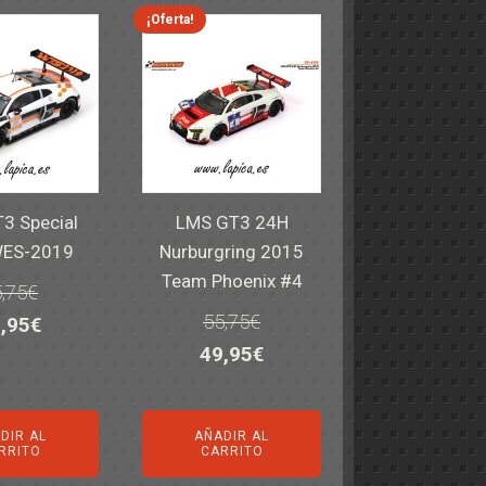
,40€.
59,95€.
82,40€.
59,95€.
¡Oferta!
3 Special
LMS GT3 24H
WES-2019
Nurburgring 2015
Team Phoenix #4
,75
€
55,75
€
El
,95
€
El
El
49,95
€
ecio
precio
precio
precio
iginal
actual
original
actual
a:
es:
DIR AL
AÑADIR AL
era:
es:
,75€.
49,95€.
RRITO
CARRITO
55,75€.
49,95€.