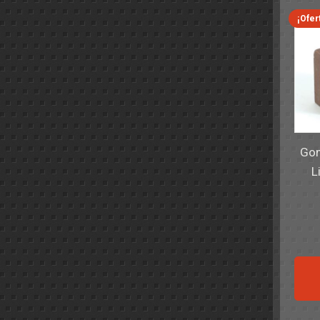
¡Ofer
Gom
L