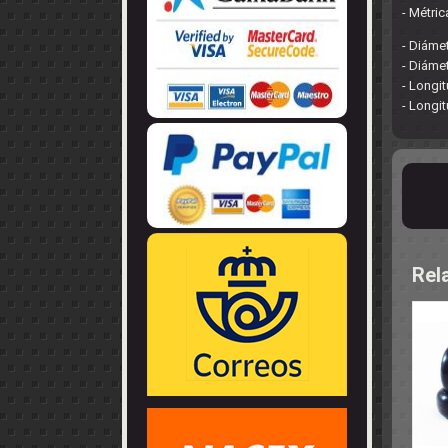
LLANTAS
- Métric
GUIA - BRAZ
EJES
CORONAS
COJINETES -
CABLES - TE
- Diáme
- Diáme
- Longi
- Longi
Rel