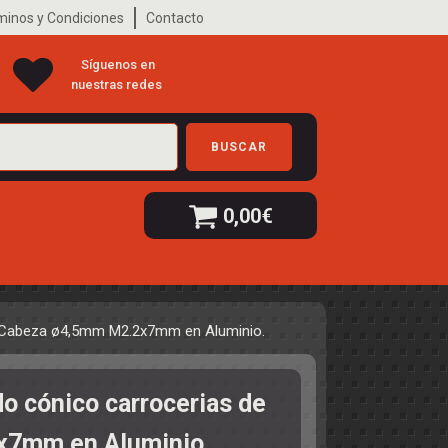
minos y Condiciones
Contacto
Síguenos en
nuestras redes
BUSCAR
0,00
€
de Cabeza ø4,5mm M2.2x7mm en Aluminio.
do cónico carrocerias de
x7mm en Aluminio.