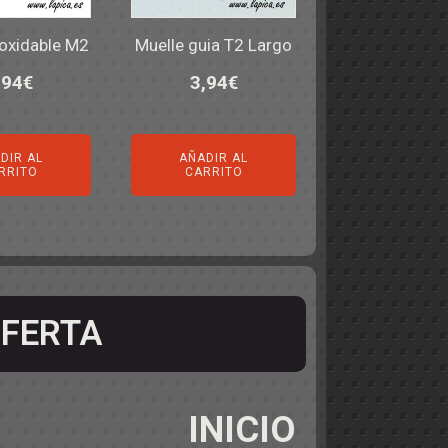
noxidable M2
Muelle guia T2 Largo
,94
€
3,94
€
DIR AL
AÑADIR AL
RRITO
CARRITO
FERTA
INICIO