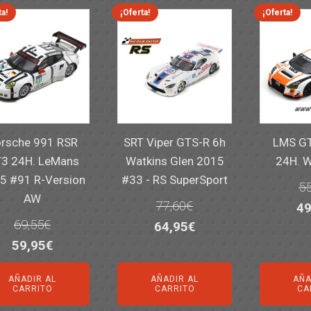
82
ta!
¡Oferta!
¡Oferta!
rsche 991 RSR
SRT Viper GTS-R 6h
LMS GT
3 24H. LeMans
Watkins Glen 2015
24H. 
5 #91 R-Version
#33 - RS SuperSport
55
AW
77,60
€
El
49
69,55
€
El
El
64,95
€
pr
El
El
59,95
€
precio
precio
or
precio
precio
original
actual
er
AÑADIR AL
AÑADIR AL
AÑA
original
actual
era:
es:
55
CARRITO
CARRITO
CA
era:
es:
77,60€.
64,95€.