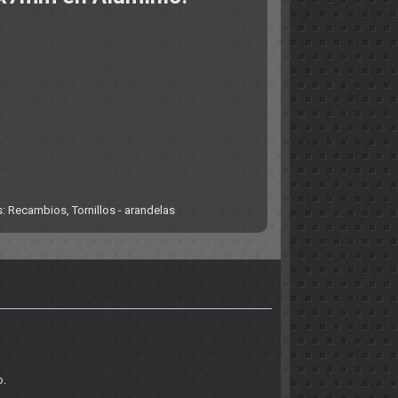
s:
Recambios
,
Tornillos - arandelas
o.