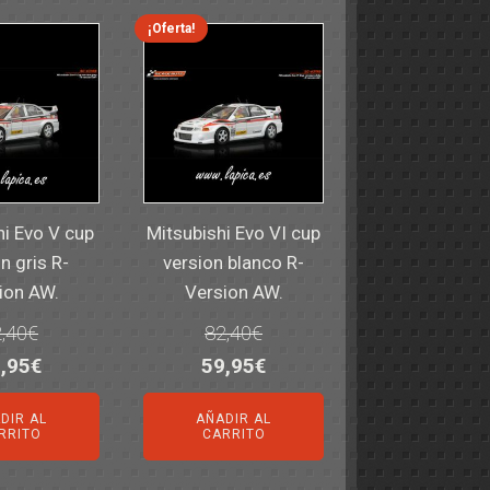
¡Oferta!
hi Evo V cup
Mitsubishi Evo VI cup
n gris R-
version blanco R-
ion AW.
Version AW.
,40
€
82,40
€
El
El
El
,95
€
59,95
€
ecio
precio
precio
precio
DIR AL
AÑADIR AL
iginal
actual
original
actual
RRITO
CARRITO
a:
es:
era:
es: