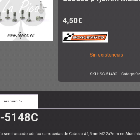
4,50
€
NCO
:24
TO
:24
 1:24
NTAS
- ACCESORIOS
S
DITIVOS
Sin existencias
SKU:
SC-5148C
Categoría
DESCRIPCIÓN
-5148C
- ARANDELAS
 SEPARADORES
ería semiroscado cónico carrocerias de Cabeza ø4,5mm M2.2x7mm en Alumini
ORREAS
SUSPENSIONES