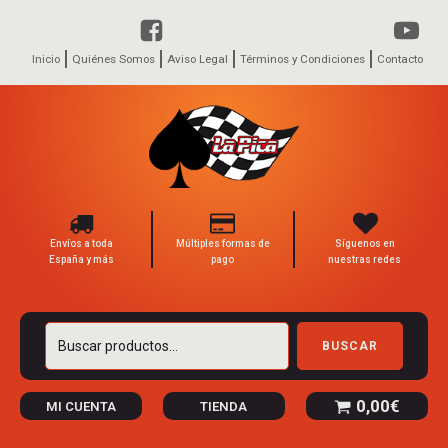
Inicio
Quiénes Somos
Aviso Legal
Términos y Condiciones
Contacto
Envíos a toda
Múltiples formas de
Síguenos en
España y más
pago
nuestras redes
Buscar
BUSCAR
por:
0,00
€
MI CUENTA
TIENDA