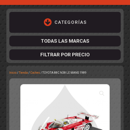
CATEGORÍAS
TODAS LAS MARCAS
FILTRAR POR PRECIO
Inicio
/
Tienda
/
Coches
/ TOYOTA 88C N38 LE MANS 1989
ACCESORIOS DE CHASIS
KIT COMPLETO
DESPIECE
COCKPIT Y PILOTOS
CARROCERÍAS
ACCESORIOS DE CARROCERÍ
PISTAS
ELECTRÓNICA
CIRCUITOS
ACCESORIOS
CALCAS
TURISMOS
RALLY
RAID
OTROS