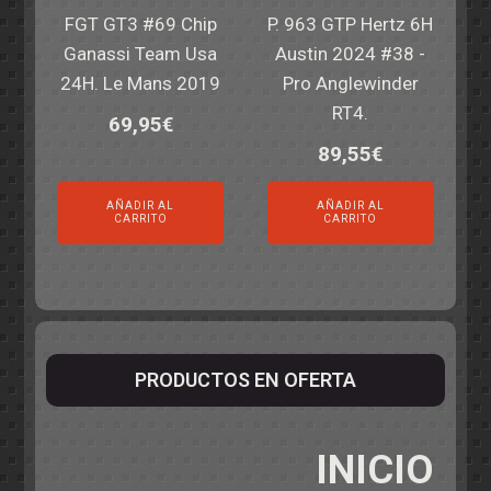
FGT GT3 #69 Chip
P. 963 GTP Hertz 6H
Ganassi Team Usa
Austin 2024 #38 -
24H. Le Mans 2019
Pro Anglewinder
RT4.
69,95
€
89,55
€
AÑADIR AL
AÑADIR AL
CARRITO
CARRITO
PRODUCTOS EN OFERTA
INICIO