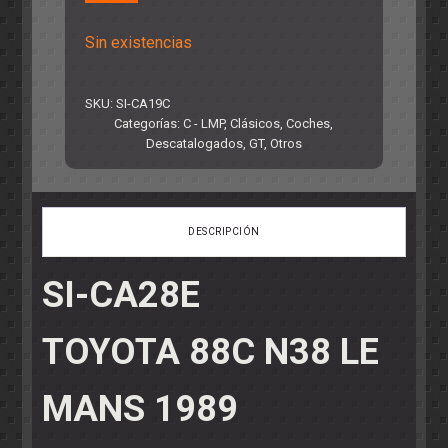
Sin existencias
SKU:
SI-CA19C
Categorías:
C - LMP
,
Clásicos
,
Coches
,
Descatalogados
,
GT
,
Otros
DESCRIPCIÓN
SI-CA28E
TOYOTA 88C N38 LE
MANS 1989