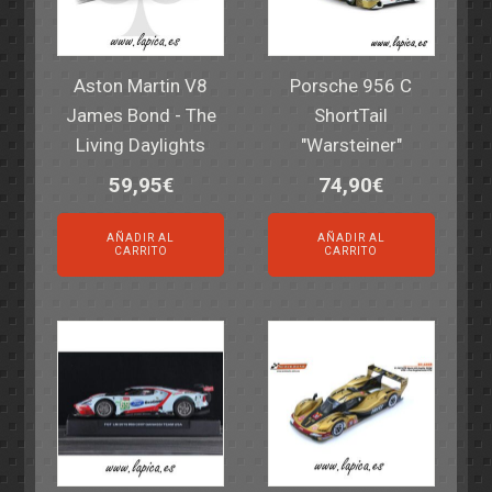
Aston Martin V8
Porsche 956 C
James Bond - The
ShortTail
Living Daylights
"Warsteiner"
59,95
€
74,90
€
AÑADIR AL
AÑADIR AL
CARRITO
CARRITO