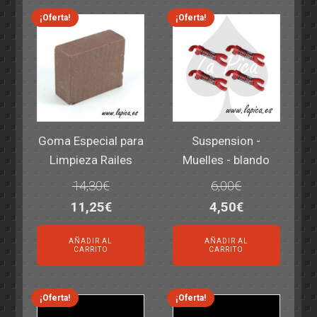
¡Oferta!
¡Oferta!
Goma Especial para
Suspension -
Limpieza Railes
Muelles - blando
14,30
€
6,00
€
El
El
El
El
11,25
€
4,50
€
precio
precio
precio
precio
AÑADIR AL
AÑADIR AL
original
actual
original
actual
CARRITO
CARRITO
era:
es:
era:
es:
14,30€.
11,25€.
6,00€.
4,50€.
¡Oferta!
¡Oferta!