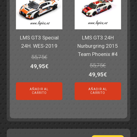
LMS GT3 Special
LMS GT3 24H
24H. WES-2019
Nurburgring 2015
Team Phoenix #4
55,75
€
55,75
€
El
El
49,95
€
El
El
49,95
€
precio
precio
precio
precio
original
actual
AÑADIR AL
AÑADIR AL
original
actual
era:
es:
CARRITO
CARRITO
era:
es:
55,75€.
49,95€.
55,75€.
49,95€.