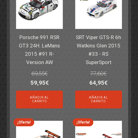
Porsche 991 RSR
SRT Viper GTS-R 6h
GT3 24H. LeMans
Watkins Glen 2015
2015 #91 R-
#33 - RS
Version AW
SuperSport
69,55
€
77,60
€
El
El
El
El
59,95
€
64,95
€
precio
precio
precio
precio
AÑADIR AL
AÑADIR AL
original
actual
original
actual
CARRITO
CARRITO
era:
es:
era:
es:
69,55€.
59,95€.
77,60€.
64,95€.
¡Oferta!
¡Oferta!