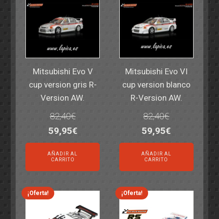
Mitsubishi Evo V
Mitsubishi Evo VI
cup version gris R-
cup version blanco
Version AW.
R-Version AW.
82,40
€
82,40
€
El
El
El
El
59,95
€
59,95
€
precio
precio
precio
precio
AÑADIR AL
AÑADIR AL
original
actual
original
actual
CARRITO
CARRITO
era:
es:
era:
es:
82,40€.
59,95€.
82,40€.
59,95€.
¡Oferta!
¡Oferta!