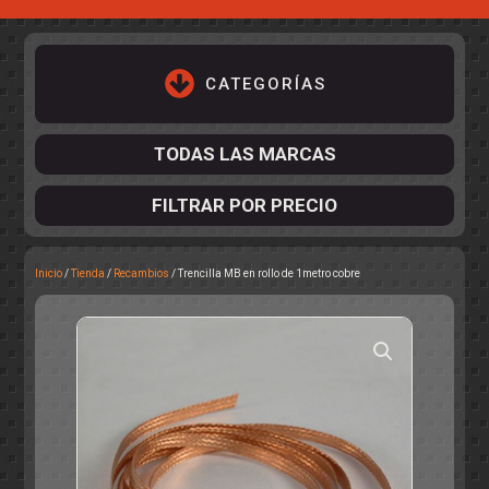
CATEGORÍAS
TODAS LAS MARCAS
FILTRAR POR PRECIO
Inicio
/
Tienda
/
Recambios
/ Trencilla MB en rollo de 1metro cobre
ACCESORIOS DE CHASIS
KIT COMPLETO
DESPIECE
COCKPIT Y PILOTOS
CARROCERÍAS
ACCESORIOS DE CARROCERÍ
PISTAS
ELECTRÓNICA
CIRCUITOS
ACCESORIOS
CALCAS
TURISMOS
RALLY
RAID
OTROS