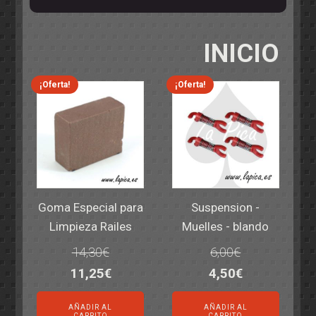
INICIO
¡Oferta!
¡Oferta!
Goma Especial para
Suspension -
Limpieza Railes
Muelles - blando
14,30
€
6,00
€
El
El
El
El
11,25
€
4,50
€
precio
precio
precio
precio
AÑADIR AL
AÑADIR AL
original
actual
original
actual
CARRITO
CARRITO