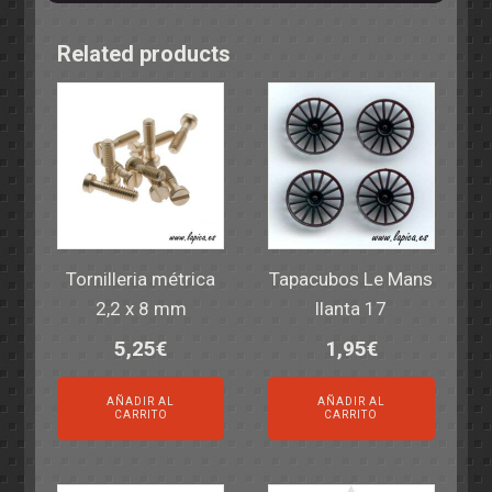
Related products
Tornilleria métrica
Tapacubos Le Mans
2,2 x 8 mm
llanta 17
5,25
€
1,95
€
AÑADIR AL
AÑADIR AL
CARRITO
CARRITO