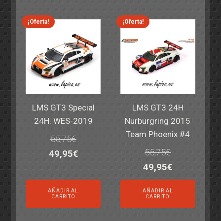
era:
es:
era:
es:
69,55€.
59,95€.
77,60€.
64,95€.
¡Oferta!
¡Oferta!
LMS GT3 Special
LMS GT3 24H
24H. WES-2019
Nurburgring 2015
Team Phoenix #4
55,75
€
55,75
€
El
El
49,95
€
El
El
49,95
€
precio
precio
precio
precio
original
actual
AÑADIR AL
AÑADIR AL
original
actual
era:
es:
CARRITO
CARRITO
era:
es:
55,75€.
49,95€.