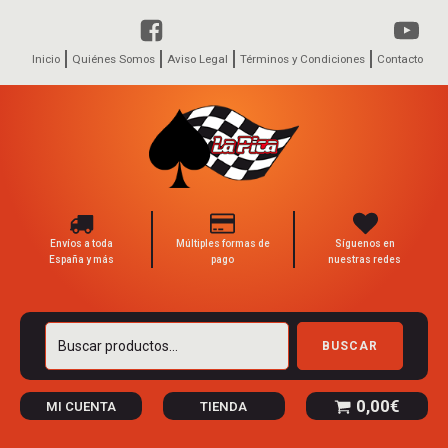
Inicio
Quiénes Somos
Aviso Legal
Términos y Condiciones
Contacto
Envíos a toda
Múltiples formas de
Síguenos en
España y más
pago
nuestras redes
Buscar
BUSCAR
por:
0,00
€
MI CUENTA
TIENDA