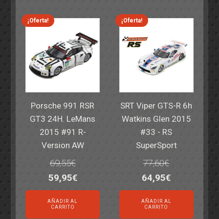
era:
es:
era:
es:
82,40€.
59,95€.
82,40€.
59,95€.
¡Oferta!
¡Oferta!
Porsche 991 RSR
SRT Viper GTS-R 6h
GT3 24H. LeMans
Watkins Glen 2015
2015 #91 R-
#33 - RS
Version AW
SuperSport
69,55
€
77,60
€
El
El
El
El
59,95
€
64,95
€
precio
precio
precio
precio
AÑADIR AL
AÑADIR AL
original
actual
original
actual
CARRITO
CARRITO