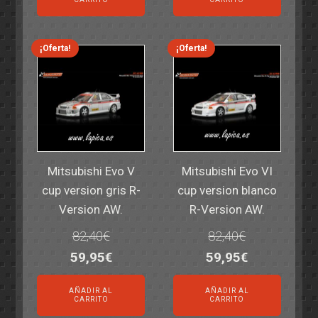
era:
es:
era:
es:
14,30€.
11,25€.
6,00€.
4,50€.
¡Oferta!
¡Oferta!
Mitsubishi Evo V
Mitsubishi Evo VI
cup version gris R-
cup version blanco
Version AW.
R-Version AW.
82,40
€
82,40
€
El
El
El
El
59,95
€
59,95
€
precio
precio
precio
precio
AÑADIR AL
AÑADIR AL
original
actual
original
actual
CARRITO
CARRITO