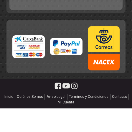
55,75€.
49,95€.
Inicio
Quiénes Somos
Aviso Legal
Términos y Condiciones
Contacto
Mi Cuenta