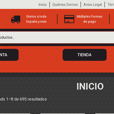
Inicio
Quiénes Somos
Aviso Legal
Tér
Envíos a toda
Múltiples formas
España y más
de pago
ENTA
TIENDA
INICIO
 DE CHASIS
Ordenado
do 1–8 de 695 resultados
TO
ILOTOS
S
 DE CARROCERÍAS
por
los
A