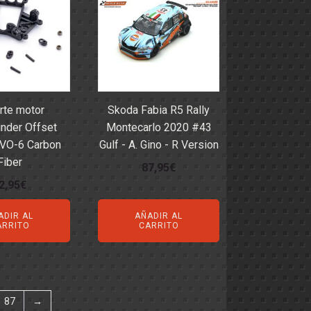
rte motor
Skoda Fabia R5 Rally
nder Offset
Montecarlo 2020 #43
VO-6 Carbon
Gulf - A. Gino - R Version
Fiber
87,95
€
2,95
€
ADIR AL
AÑADIR AL
ARRITO
CARRITO
87
→