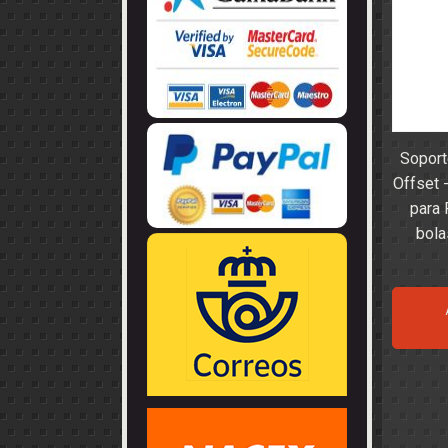
LLANTAS
GUIA - BRAZ
EJES
CORONAS
COJINETES -
CABLES - TE
Soport
Offset
para
bola