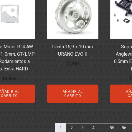
OS - SOPORTES
 RODAMIENTOS
RMINALES
e Motor RT4 AW
Llanta 15,9 x 10 mm.
Sopo
 -1-0mm. GT/LMP
URANO EVO II
Anglewi
 Rodamientos a
0.5mm E
12,85
€
s. Extra HARD
12,95
€
1
AÑADIR AL
AÑADIR AL
AÑ
CARRITO
CARRITO
C
…
1
2
3
4
85
86