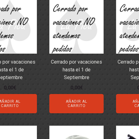
últimos
NCO
:24
TO
:24
 1:24
NTAS
- ACCESORIOS
S
DITIVOS
o por vacaciones
Cerrado por vacaciones
Cerrado p
asta el 1 de
hasta el 1 de
hast
eptiembre
Septiembre
Sep
0,00
€
0,00
€
AÑADIR AL
AÑADIR AL
AÑ
CARRITO
CARRITO
C
- ARANDELAS
 SEPARADORES
ORREAS
SUSPENSIONES