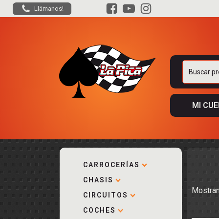
Llámanos!
Buscar
por:
MI CU
CARROCERÍAS
CHASIS
ACCESORIOS
Mostran
KIT COMPLE
DESPIECE
COCKPIT Y P
CIRCUITOS
CARROCERÍA
ACCESORIOS
COCHES
PISTAS
ELECTRÓNIC
CIRCUITOS
ACCESORIOS