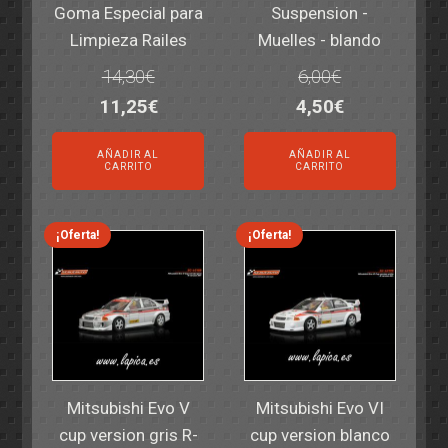
Goma Especial para
Suspension -
Limpieza Railes
Muelles - blando
14,30
€
6,00
€
El
El
El
El
11,25
€
4,50
€
precio
precio
precio
precio
AÑADIR AL
AÑADIR AL
original
actual
original
actual
CARRITO
CARRITO
era:
es:
era:
es:
14,30€.
11,25€.
6,00€.
4,50€.
¡Oferta!
¡Oferta!
Mitsubishi Evo V
Mitsubishi Evo VI
cup version gris R-
cup version blanco