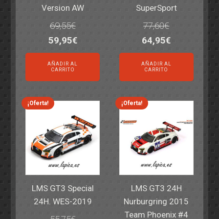
Version AW
SuperSport
69,55
€
77,60
€
El
El
El
El
59,95
€
64,95
€
precio
precio
precio
precio
AÑADIR AL
AÑADIR AL
original
actual
original
actual
CARRITO
CARRITO
era:
es:
era:
es:
69,55€.
59,95€.
77,60€.
64,95€.
¡Oferta!
¡Oferta!
LMS GT3 Special
LMS GT3 24H
24H. WES-2019
Nurburgring 2015
Team Phoenix #4