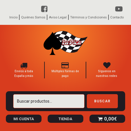
Inicio
Quiénes Somos
Aviso Legal
Términos y Condiciones
Contacto
Envíos a toda
Múltiples formas de
Síguenos en
España y más
pago
nuestras redes
Buscar
BUSCAR
por:
0,00
€
MI CUENTA
TIENDA