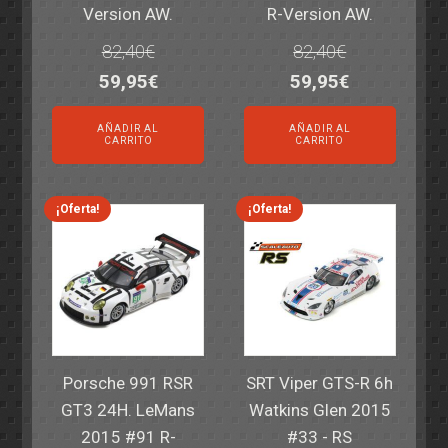
Version AW.
R-Version AW.
82,40
€
82,40
€
El
El
El
El
59,95
€
59,95
€
precio
precio
precio
precio
AÑADIR AL
AÑADIR AL
original
actual
original
actual
CARRITO
CARRITO
era:
es:
era:
es:
82,40€.
59,95€.
82,40€.
59,95€.
¡Oferta!
¡Oferta!
Porsche 991 RSR
SRT Viper GTS-R 6h
GT3 24H. LeMans
Watkins Glen 2015
2015 #91 R-
#33 - RS