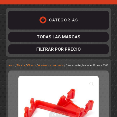
CATEGORÍAS
TODAS LAS MARCAS
FILTRAR POR PRECIO
Inicio
/
Tienda
/
Chasis
/
Accesorios de chasis
/ Bancada Anglewinder Prorace EVO
ACCESORIOS DE CHASIS
KIT COMPLETO
DESPIECE
COCKPIT Y PILOTOS
CARROCERÍAS
ACCESORIOS DE CARROCERÍ
PISTAS
ELECTRÓNICA
CIRCUITOS
ACCESORIOS
CALCAS
TURISMOS
RALLY
RAID
OTROS