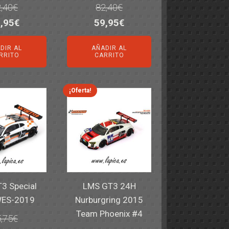
,40
€
82,40
€
El
El
El
,95
€
59,95
€
ecio
precio
precio
precio
DIR AL
AÑADIR AL
iginal
actual
original
actual
RRITO
CARRITO
a:
es:
era:
es:
,40€.
59,95€.
82,40€.
59,95€.
¡Oferta!
3 Special
LMS GT3 24H
WES-2019
Nurburgring 2015
Team Phoenix #4
,75
€