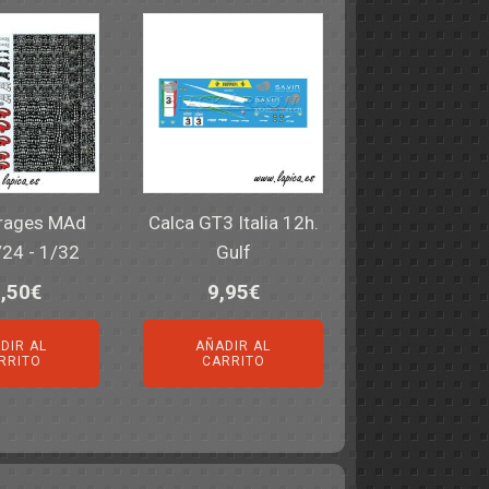
irages MAd
Calca GT3 Italia 12h.
/24 - 1/32
Gulf
,50
€
9,95
€
DIR AL
AÑADIR AL
RRITO
CARRITO