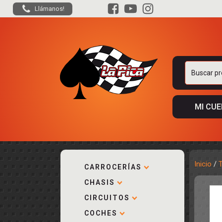
Llámanos!
Buscar
por:
MI CU
Inicio
/
CARROCERÍAS
CHASIS
ACCESORIOS
KIT COMPLE
DESPIECE
COCKPIT Y P
CIRCUITOS
CARROCERÍA
ACCESORIOS
COCHES
PISTAS
ELECTRÓNIC
CIRCUITOS
ACCESORIOS