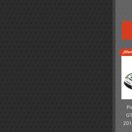
¡Ofer
Po
GT
201