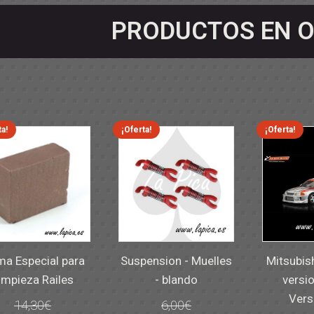
PRODUCTOS EN O
ta!
¡Oferta!
¡Oferta!
a Especial para
Suspension - Muelles
Mitsubis
impieza Railes
- blando
versio
Vers
14,30
€
6,00
€