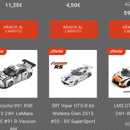
82
El
El
El
El
11,25
€
4,50
€
El
59
precio
precio
precio
precio
pr
original
actual
original
actual
AÑADIR AL
AÑADIR AL
AÑA
or
era:
es:
era:
es:
CARRITO
CARRITO
CA
er
14,30€.
11,25€.
6,00€.
4,50€.
82
ta!
¡Oferta!
¡Oferta!
rsche 991 RSR
SRT Viper GTS-R 6h
LMS GT
3 24H. LeMans
Watkins Glen 2015
24H. 
5 #91 R-Version
#33 - RS SuperSport
55
AW