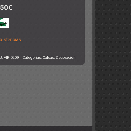
,50
€
existencias
U:
VIR-0209
Categorías:
Calcas
,
Decoración