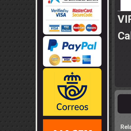
LLANTAS
GUIA - BRAZ
EJES
CORONAS
COJINETES -
CABLES - TE
VI
Ca
Rel