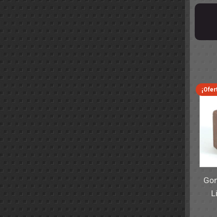
¡Ofer
Gom
L