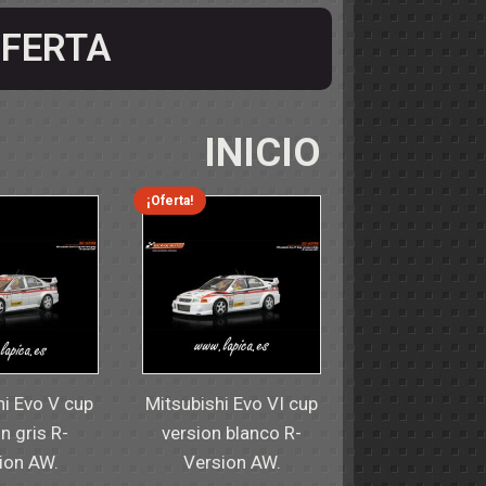
FERTA
INICIO
¡Oferta!
hi Evo V cup
Mitsubishi Evo VI cup
n gris R-
version blanco R-
ion AW.
Version AW.