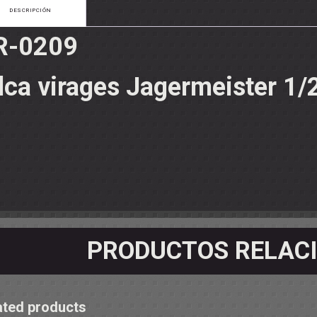
OS - SOPORTES
DESCRIPCIÓN
 RODAMIENTOS
RMINALES
R-0209
lca virages Jagermeister
1/
PRODUCTOS RELAC
ated products