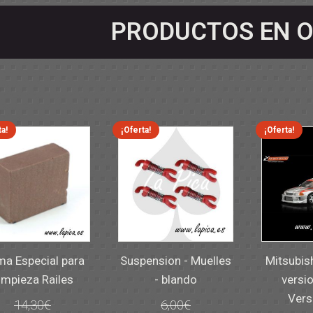
PRODUCTOS EN O
ta!
¡Oferta!
¡Oferta!
a Especial para
Suspension - Muelles
Mitsubis
impieza Railes
- blando
versio
Vers
14,30
€
6,00
€