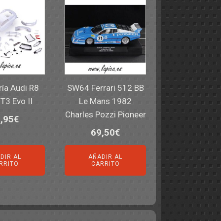
ría Audi R8
SW64 Ferrari 512 BB
T3 Evo II
Le Mans 1982
Charles Pozzi Pioneer
,95
€
69,50
€
DIR AL
AÑADIR AL
RRITO
CARRITO