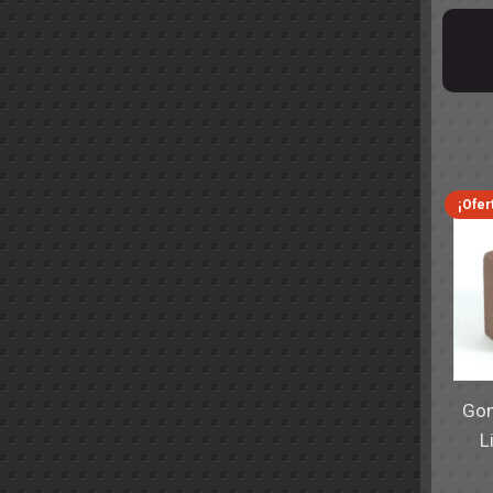
¡Ofer
Gom
L