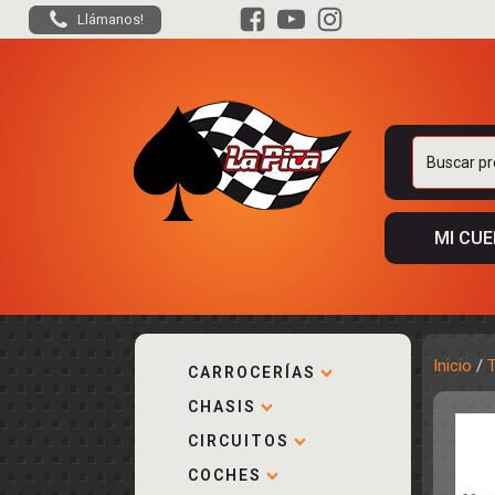
Llámanos!
Buscar
por:
MI CU
Inicio
/
CARROCERÍAS
CHASIS
ACCESORIOS
KIT COMPLE
DESPIECE
COCKPIT Y P
CIRCUITOS
CARROCERÍA
ACCESORIOS
COCHES
PISTAS
ELECTRÓNIC
CIRCUITOS
ACCESORIOS