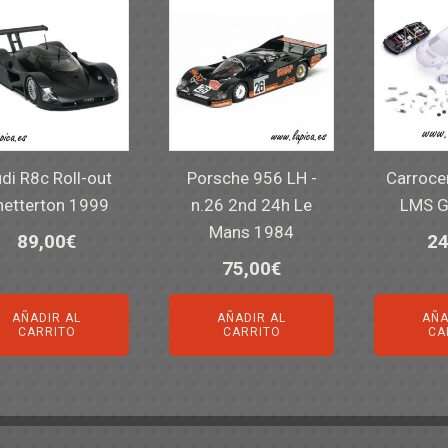
di R8c Roll-out
Porsche 956 LH -
Carroce
netterton 1999
n.26 2nd 24h Le
LMS G
Mans 1984
89,00
€
24
75,00
€
AÑADIR AL
AÑADIR AL
AÑA
CARRITO
CARRITO
CA