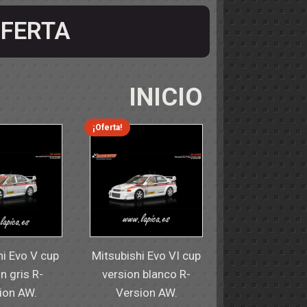
FERTA
INICIO
¡Oferta!
hi Evo V cup
Mitsubishi Evo VI cup
n gris R-
version blanco R-
ion AW.
Version AW.