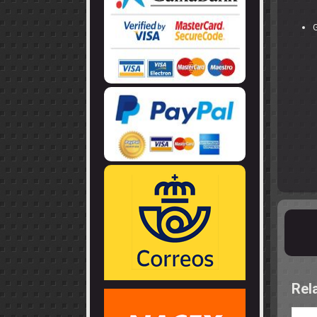
LLANTAS
GUIA - BRAZ
EJES
CORONAS
COJINETES -
CABLES - TE
G
Rel