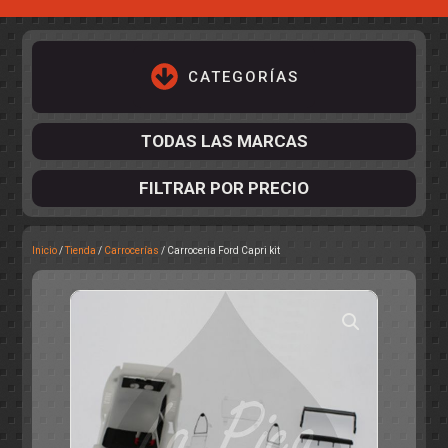
CATEGORÍAS
TODAS LAS MARCAS
FILTRAR POR PRECIO
Inicio
/
Tienda
/
Carrocerías
/ Carroceria Ford Capri kit
ACCESORIOS DE CHASIS
KIT COMPLETO
DESPIECE
COCKPIT Y PILOTOS
CARROCERÍAS
ACCESORIOS DE CARROCERÍ
PISTAS
ELECTRÓNICA
CIRCUITOS
ACCESORIOS
CALCAS
TURISMOS
RALLY
RAID
OTROS