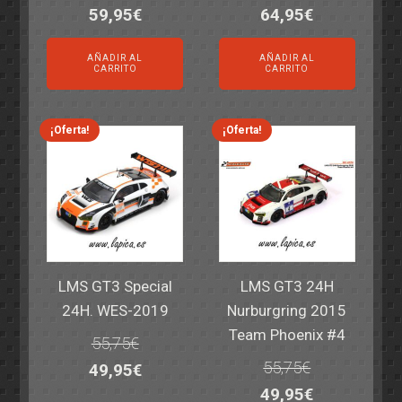
El
El
El
El
59,95
€
64,95
€
precio
precio
precio
precio
AÑADIR AL
AÑADIR AL
original
actual
original
actual
CARRITO
CARRITO
era:
es:
era:
es:
69,55€.
59,95€.
77,60€.
64,95€.
¡Oferta!
¡Oferta!
LMS GT3 Special
LMS GT3 24H
24H. WES-2019
Nurburgring 2015
Team Phoenix #4
55,75
€
55,75
€
El
El
49,95
€
El
El
49,95
€
precio
precio