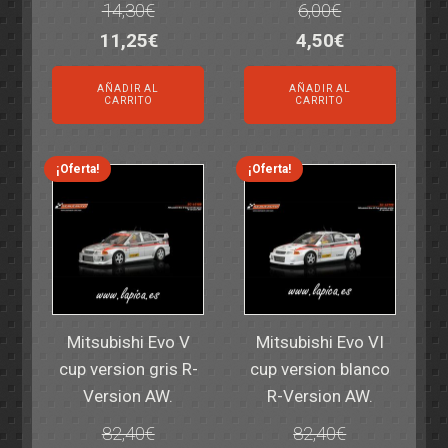
14,30
€
6,00
€
El
El
El
El
11,25
€
4,50
€
precio
precio
precio
precio
AÑADIR AL
AÑADIR AL
original
actual
original
actual
CARRITO
CARRITO
era:
es:
era:
es:
14,30€.
11,25€.
6,00€.
4,50€.
¡Oferta!
¡Oferta!
Mitsubishi Evo V
Mitsubishi Evo VI
cup version gris R-
cup version blanco
Version AW.
R-Version AW.
82,40
€
82,40
€