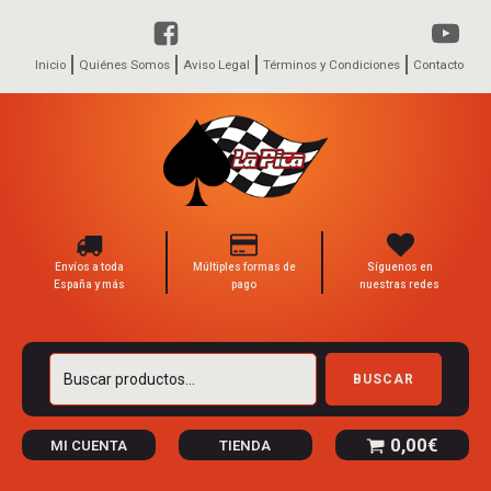
Inicio
Quiénes Somos
Aviso Legal
Términos y Condiciones
Contacto
Envíos a toda
Múltiples formas de
Síguenos en
España y más
pago
nuestras redes
Buscar
BUSCAR
por:
0,00
€
MI CUENTA
TIENDA