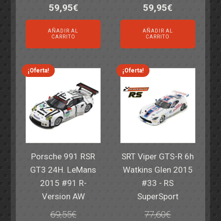
El
El
El
El
59,95
€
59,95
€
precio
precio
precio
precio
AÑADIR AL
AÑADIR AL
original
actual
original
actual
CARRITO
CARRITO
era:
es:
era:
es:
82,40€.
59,95€.
82,40€.
59,95€.
¡Oferta!
¡Oferta!
Porsche 991 RSR
SRT Viper GTS-R 6h
GT3 24H. LeMans
Watkins Glen 2015
2015 #91 R-
#33 - RS
Version AW
SuperSport
69,55
€
77,60
€