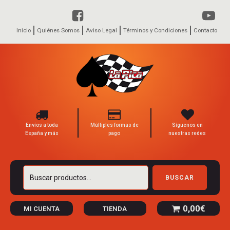
Inicio
Quiénes Somos
Aviso Legal
Términos y Condiciones
Contacto
Envíos a toda
Múltiples formas de
Síguenos en
España y más
pago
nuestras redes
Buscar
BUSCAR
por:
0,00
€
MI CUENTA
TIENDA