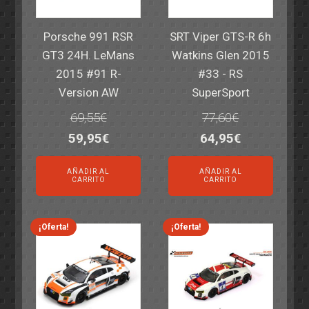
Porsche 991 RSR
SRT Viper GTS-R 6h
GT3 24H. LeMans
Watkins Glen 2015
2015 #91 R-
#33 - RS
Version AW
SuperSport
69,55
€
77,60
€
El
El
El
El
59,95
€
64,95
€
precio
precio
precio
precio
AÑADIR AL
AÑADIR AL
original
actual
original
actual
CARRITO
CARRITO
era:
es:
era:
es:
69,55€.
59,95€.
77,60€.
64,95€.
¡Oferta!
¡Oferta!