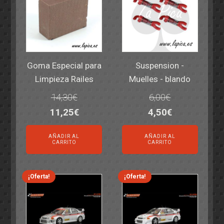
Goma Especial para
Suspension -
Limpieza Railes
Muelles - blando
14,30
€
6,00
€
El
El
El
El
11,25
€
4,50
€
precio
precio
precio
precio
AÑADIR AL
AÑADIR AL
original
actual
original
actual
CARRITO
CARRITO
era:
es:
era:
es:
14,30€.
11,25€.
6,00€.
4,50€.
¡Oferta!
¡Oferta!