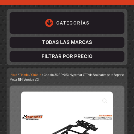
CATEGORÍAS
TODAS LAS MARCAS
FILTRAR POR PRECIO
Inicio
/
Tienda
/
Chasis
/ Chasis 3DP P-963 Hypercar GTP de Scaleauto para Soporte
ACCESORIOS DE CHASIS
Motor RT4 Version V.3
KIT COMPLETO
DESPIECE
COCKPIT Y PILOTOS
CARROCERÍAS
ACCESORIOS DE CARROCERÍ
PISTAS
ELECTRÓNICA
CIRCUITOS
ACCESORIOS
CALCAS
TURISMOS
RALLY
RAID
OTROS