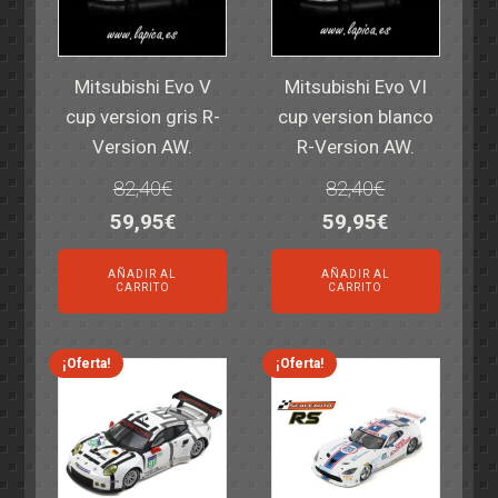
Mitsubishi Evo V
Mitsubishi Evo VI
cup version gris R-
cup version blanco
Version AW.
R-Version AW.
82,40
€
82,40
€
El
El
El
El
59,95
€
59,95
€
precio
precio
precio
precio
AÑADIR AL
AÑADIR AL
original
actual
original
actual
CARRITO
CARRITO
era:
es:
era:
es:
82,40€.
59,95€.
82,40€.
59,95€.
¡Oferta!
¡Oferta!