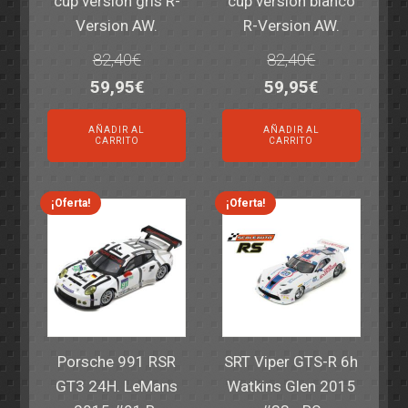
cup version gris R-
cup version blanco
Version AW.
R-Version AW.
82,40
€
82,40
€
El
El
El
El
59,95
€
59,95
€
precio
precio
precio
precio
AÑADIR AL
AÑADIR AL
original
actual
original
actual
CARRITO
CARRITO
era:
es:
era:
es:
82,40€.
59,95€.
82,40€.
59,95€.
¡Oferta!
¡Oferta!
Porsche 991 RSR
SRT Viper GTS-R 6h
GT3 24H. LeMans
Watkins Glen 2015