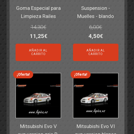
Goma Especial para
Suspension -
Limpieza Railes
Muelles - blando
14,30
€
6,00
€
El
El
El
El
11,25
€
4,50
€
precio
precio
precio
precio
AÑADIR AL
AÑADIR AL
original
actual
original
actual
CARRITO
CARRITO
era:
es:
era:
es:
14,30€.
11,25€.
6,00€.
4,50€.
¡Oferta!
¡Oferta!
Mitsubishi Evo V
Mitsubishi Evo VI