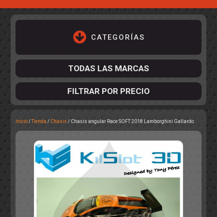
CATEGORÍAS
TODAS LAS MARCAS
FILTRAR POR PRECIO
Inicio
/
Tienda
/
Chasis
/ Chasis angular Race SOFT 2018 Lamborghini Gallardo
ACCESORIOS DE CHASIS
KIT COMPLETO
DESPIECE
COCKPIT Y PILOTOS
CARROCERÍAS
ACCESORIOS DE CARROCERÍ
PISTAS
ELECTRÓNICA
CIRCUITOS
ACCESORIOS
CALCAS
TURISMOS
RALLY
RAID
OTROS