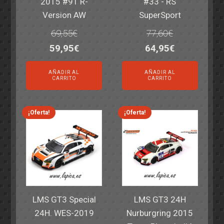
2015 #91 R-
#33 - RS
Version AW
SuperSport
69,55
€
77,60
€
El
El
El
El
59,95
€
64,95
€
precio
precio
precio
precio
AÑADIR AL
AÑADIR AL
original
actual
original
actual
CARRITO
CARRITO
era:
es:
era:
es:
69,55€.
59,95€.
77,60€.
64,95€.
¡Oferta!
¡Oferta!
LMS GT3 Special
LMS GT3 24H
24H. WES-2019
Nurburgring 2015