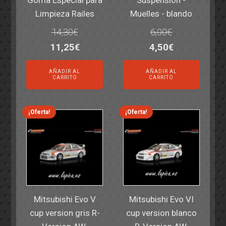
Limpieza Railes
Muelles - blando
14,30
€
6,00
€
El
El
El
El
11,25
€
4,50
€
precio
precio
precio
precio
AÑADIR AL
AÑADIR AL
original
actual
original
actual
CARRITO
CARRITO
era:
es:
era:
es:
14,30€.
11,25€.
6,00€.
4,50€.
¡Oferta!
¡Oferta!
Mitsubishi Evo V
Mitsubishi Evo VI
cup version gris R-
cup version blanco