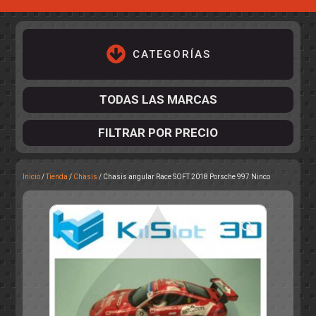
CATEGORÍAS
TODAS LAS MARCAS
FILTRAR POR PRECIO
Inicio
/
Tienda
/
Chasis
/ Chasis angular Race SOFT 2018 Porsche 997 Ninco
ACCESORIOS DE CHASIS
KIT COMPLETO
DESPIECE
COCKPIT Y PILOTOS
CARROCERÍAS
ACCESORIOS DE CARROCERÍ
PISTAS
ELECTRÓNICA
CIRCUITOS
ACCESORIOS
CALCAS
TURISMOS
RALLY
RAID
OTROS