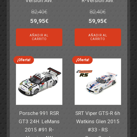
Version AW.
R-Version AW.
82,40
€
82,40
€
El
El
El
El
59,95
€
59,95
€
precio
precio
precio
precio
AÑADIR AL
AÑADIR AL
original
actual
original
actual
CARRITO
CARRITO
era:
es:
era:
es:
82,40€.
59,95€.
82,40€.
59,95€.
¡Oferta!
¡Oferta!
Porsche 991 RSR
SRT Viper GTS-R 6h
GT3 24H. LeMans
Watkins Glen 2015
2015 #91 R-
#33 - RS