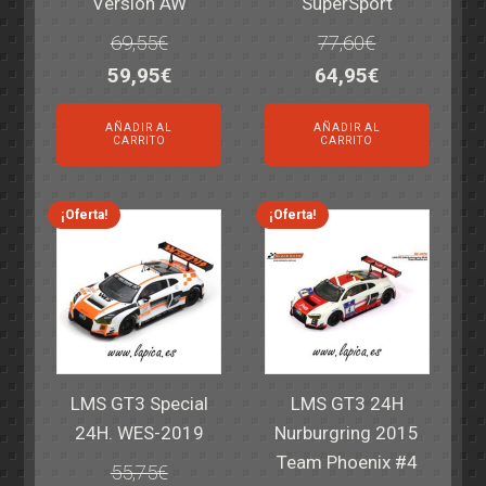
Version AW
SuperSport
69,55
€
77,60
€
El
El
El
El
59,95
€
64,95
€
precio
precio
precio
precio
AÑADIR AL
AÑADIR AL
original
actual
original
actual
CARRITO
CARRITO
era:
es:
era:
es:
69,55€.
59,95€.
77,60€.
64,95€.
¡Oferta!
¡Oferta!
LMS GT3 Special
LMS GT3 24H
24H. WES-2019
Nurburgring 2015
Team Phoenix #4
55,75
€