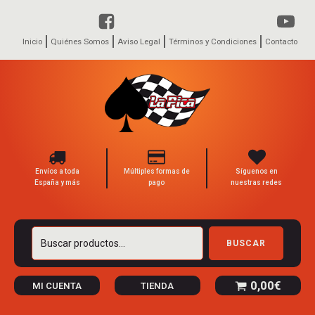
Inicio
Quiénes Somos
Aviso Legal
Términos y Condiciones
Contacto
Envíos a toda
Múltiples formas de
Síguenos en
España y más
pago
nuestras redes
Buscar
BUSCAR
por:
0,00
€
MI CUENTA
TIENDA