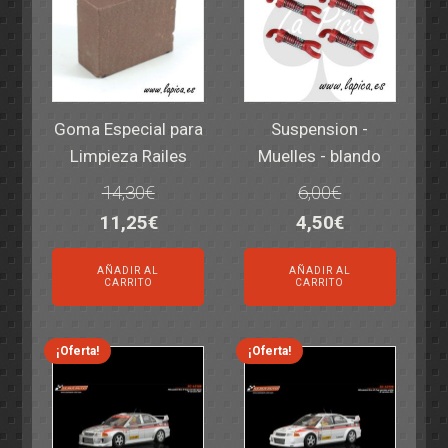
Goma Especial para
Suspension -
Limpieza Railes
Muelles - blando
14,30
€
6,00
€
El
El
El
El
11,25
€
4,50
€
precio
precio
precio
precio
AÑADIR AL
AÑADIR AL
original
actual
original
actual
CARRITO
CARRITO
era:
es:
era:
es:
14,30€.
11,25€.
6,00€.
4,50€.
¡Oferta!
¡Oferta!