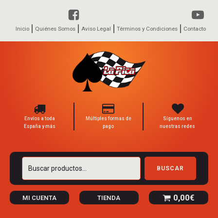
Inicio
Quiénes Somos
Aviso Legal
Términos y Condiciones
Contacto
Envíos a toda
Múltiples formas de
Síguenos en
España y más
pago
nuestras redes
Buscar
BUSCAR
por:
0,00
€
MI CUENTA
TIENDA