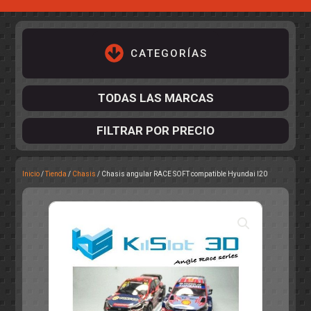
CATEGORÍAS
TODAS LAS MARCAS
FILTRAR POR PRECIO
Inicio
/
Tienda
/
Chasis
/ Chasis angular RACE SOFT compatible Hyundai I20
ACCESORIOS DE CHASIS
KIT COMPLETO
DESPIECE
COCKPIT Y PILOTOS
CARROCERÍAS
ACCESORIOS DE CARROCERÍ
PISTAS
ELECTRÓNICA
CIRCUITOS
ACCESORIOS
CALCAS
TURISMOS
RALLY
RAID
OTROS