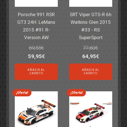
Porsche 991 RSR
SRT Viper GTS-R 6h
GT3 24H. LeMans
Watkins Glen 2015
2015 #91 R-
#33 - RS
Version AW
SuperSport
69,55
€
77,60
€
El
El
El
El
59,95
€
64,95
€
precio
precio
precio
precio
AÑADIR AL
AÑADIR AL
original
actual
original
actual
CARRITO
CARRITO
era:
es:
era:
es:
69,55€.
59,95€.
77,60€.
64,95€.
¡Oferta!
¡Oferta!