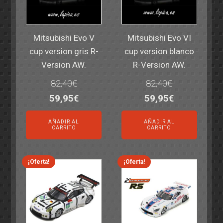
Mitsubishi Evo V
Mitsubishi Evo VI
cup version gris R-
cup version blanco
Version AW.
R-Version AW.
82,40
€
82,40
€
El
El
El
El
59,95
€
59,95
€
precio
precio
precio
precio
AÑADIR AL
AÑADIR AL
original
actual
original
actual
CARRITO
CARRITO
era:
es:
era:
es:
82,40€.
59,95€.
82,40€.
59,95€.
¡Oferta!
¡Oferta!