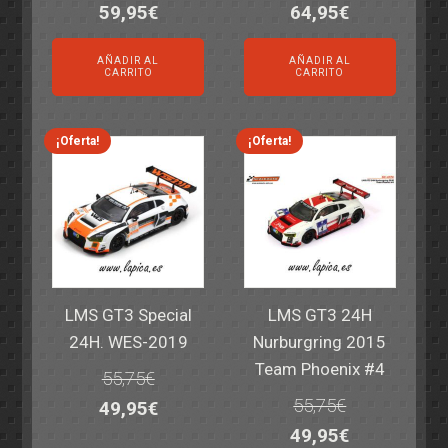
El
El
El
El
59,95
€
64,95
€
precio
precio
precio
precio
AÑADIR AL
AÑADIR AL
original
actual
original
actual
CARRITO
CARRITO
era:
es:
era:
es:
69,55€.
59,95€.
77,60€.
64,95€.
¡Oferta!
¡Oferta!
LMS GT3 Special
LMS GT3 24H
24H. WES-2019
Nurburgring 2015
Team Phoenix #4
55,75
€
55,75
€
El
El
49,95
€
El
El
49,95
€
precio
precio