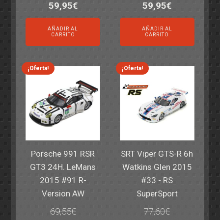
El
El
El
El
59,95
€
59,95
€
precio
precio
precio
precio
AÑADIR AL
AÑADIR AL
original
actual
original
actual
CARRITO
CARRITO
era:
es:
era:
es:
82,40€.
59,95€.
82,40€.
59,95€.
¡Oferta!
¡Oferta!
Porsche 991 RSR
SRT Viper GTS-R 6h
GT3 24H. LeMans
Watkins Glen 2015
2015 #91 R-
#33 - RS
Version AW
SuperSport
69,55
€
77,60
€