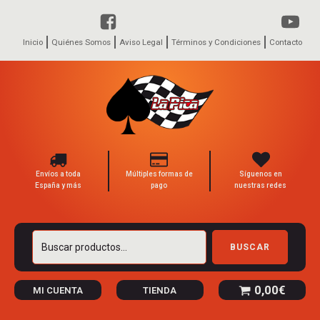
Inicio
Quiénes Somos
Aviso Legal
Términos y Condiciones
Contacto
Envíos a toda
Múltiples formas de
Síguenos en
España y más
pago
nuestras redes
Buscar
BUSCAR
por:
0,00
€
MI CUENTA
TIENDA