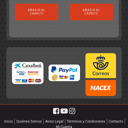
precio
precio
original
actual
AÑADIR AL
AÑADIR AL
original
actual
era:
es:
CARRITO
CARRITO
era:
es:
55,75€.
49,95€.
55,75€.
49,95€.
Inicio
Quiénes Somos
Aviso Legal
Términos y Condiciones
Contacto
Mi Cuenta