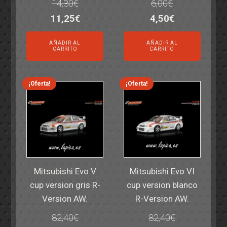
14,30
€
6,00
€
El
El
El
El
11,25
€
4,50
€
precio
precio
precio
precio
AÑADIR AL
AÑADIR AL
original
actual
original
actual
CARRITO
CARRITO
era:
es:
era:
es:
14,30€.
11,25€.
6,00€.
4,50€.
¡Oferta!
¡Oferta!
Mitsubishi Evo V
Mitsubishi Evo VI
cup version gris R-
cup version blanco
Version AW.
R-Version AW.
82,40
€
82,40
€