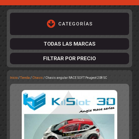
CATEGORÍAS
TODAS LAS MARCAS
FILTRAR POR PRECIO
Inicio
/
Tienda
/
Chasis
/ Chasis angular RACE SOFT Peugeot 208 SC
ACCESORIOS DE CHASIS
KIT COMPLETO
DESPIECE
COCKPIT Y PILOTOS
CARROCERÍAS
ACCESORIOS DE CARROCERÍ
PISTAS
ELECTRÓNICA
CIRCUITOS
ACCESORIOS
CALCAS
TURISMOS
RALLY
RAID
OTROS