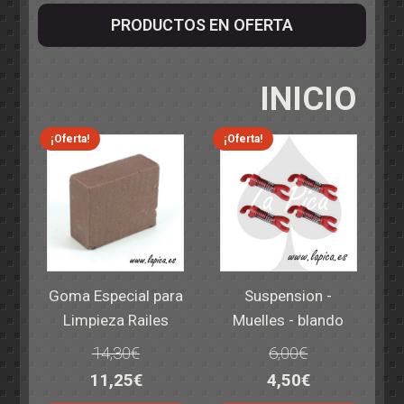
PRODUCTOS EN OFERTA
INICIO
¡Oferta!
¡Oferta!
Goma Especial para
Suspension -
Limpieza Railes
Muelles - blando
14,30
€
6,00
€
El
El
El
El
11,25
€
4,50
€