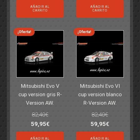
precio
precio
precio
precio
AÑADIR AL
AÑADIR AL
original
actual
original
actual
CARRITO
CARRITO
era:
es:
era:
es:
14,30€.
11,25€.
6,00€.
4,50€.
¡Oferta!
¡Oferta!
Mitsubishi Evo V
Mitsubishi Evo VI
cup version gris R-
cup version blanco
Version AW.
R-Version AW.
82,40
€
82,40
€
El
El
El
El
59,95
€
59,95
€
precio
precio
precio
precio
AÑADIR AL
AÑADIR AL