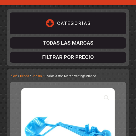
CATEGORÍAS
TODAS LAS MARCAS
FILTRAR POR PRECIO
Inicio
/
Tienda
/
Chasis
/ Chasis Aston Martin Vantage blando
ACCESORIOS DE CHASIS
KIT COMPLETO
DESPIECE
COCKPIT Y PILOTOS
CARROCERÍAS
ACCESORIOS DE CARROCERÍ
PISTAS
ELECTRÓNICA
CIRCUITOS
ACCESORIOS
CALCAS
TURISMOS
RALLY
RAID
OTROS