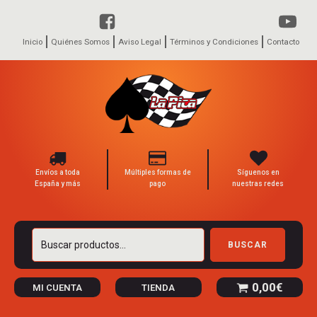
Inicio
Quiénes Somos
Aviso Legal
Términos y Condiciones
Contacto
Envíos a toda
Múltiples formas de
Síguenos en
España y más
pago
nuestras redes
Buscar
BUSCAR
por:
0,00
€
MI CUENTA
TIENDA