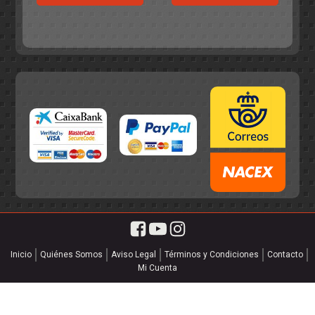
era:
es:
55,75€.
49,95€.
55,75€.
49,95€.
Inicio
Quiénes Somos
Aviso Legal
Términos y Condiciones
Contacto
Mi Cuenta