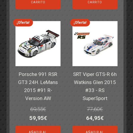
original
actual
original
actual
CARRITO
CARRITO
era:
es:
era:
es:
82,40€.
59,95€.
82,40€.
59,95€.
¡Oferta!
¡Oferta!
Porsche 991 RSR
SRT Viper GTS-R 6h
GT3 24H. LeMans
Watkins Glen 2015
2015 #91 R-
#33 - RS
Version AW
SuperSport
69,55
€
77,60
€
El
El
El
El
59,95
€
64,95
€
precio
precio
precio
precio
AÑADIR AL
AÑADIR AL