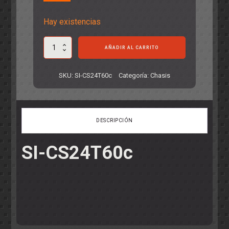
Hay existencias
Chasis
AÑADIR AL CARRITO
Audi
R18
TDI
SKU:
SI-CS24T60c
Categoría:
Chasis
Evo-
6
Rev.3
cantidad
DESCRIPCIÓN
SI-CS24T60c