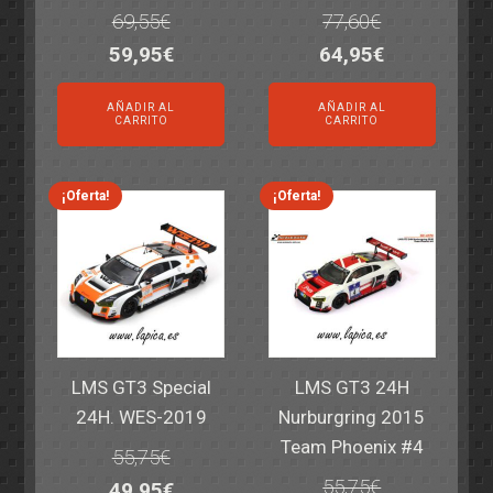
69,55
€
77,60
€
El
El
El
El
59,95
€
64,95
€
precio
precio
precio
precio
AÑADIR AL
AÑADIR AL
original
actual
original
actual
CARRITO
CARRITO
era:
es:
era:
es:
69,55€.
59,95€.
77,60€.
64,95€.
¡Oferta!
¡Oferta!
LMS GT3 Special
LMS GT3 24H
24H. WES-2019
Nurburgring 2015
Team Phoenix #4
55,75
€
55,75
€
El
El
49,95
€