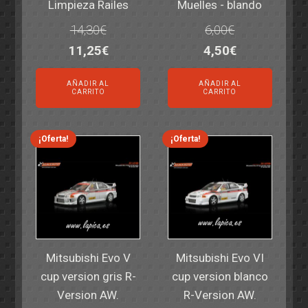
Limpieza Railes
Muelles - blando
14,30
€
6,00
€
El
El
El
El
11,25
€
4,50
€
precio
precio
precio
precio
AÑADIR AL
AÑADIR AL
original
actual
original
actual
CARRITO
CARRITO
era:
es:
era:
es:
14,30€.
11,25€.
6,00€.
4,50€.
¡Oferta!
¡Oferta!
Mitsubishi Evo V
Mitsubishi Evo VI
cup version gris R-
cup version blanco
Version AW.
R-Version AW.