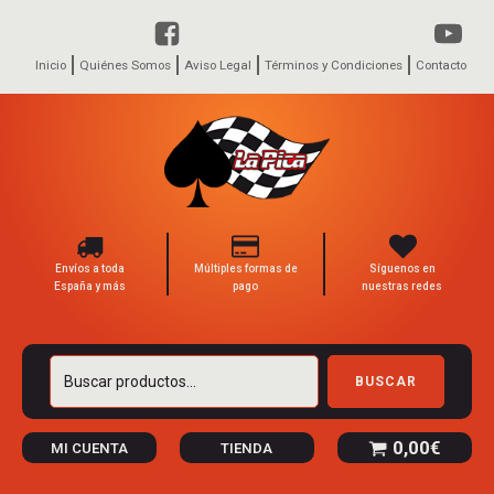
Inicio
Quiénes Somos
Aviso Legal
Términos y Condiciones
Contacto
Envíos a toda
Múltiples formas de
Síguenos en
España y más
pago
nuestras redes
Buscar
BUSCAR
por:
0,00
€
MI CUENTA
TIENDA