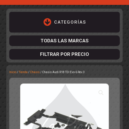
CATEGORÍAS
TODAS LAS MARCAS
FILTRAR POR PRECIO
Inicio
/
Tienda
/
Chasis
/ Chasis Audi R18 TDI Evo-6 Rev.3
ACCESORIOS DE CHASIS
KIT COMPLETO
DESPIECE
COCKPIT Y PILOTOS
CARROCERÍAS
ACCESORIOS DE CARROCERÍ
PISTAS
ELECTRÓNICA
CIRCUITOS
ACCESORIOS
CALCAS
TURISMOS
RALLY
RAID
OTROS