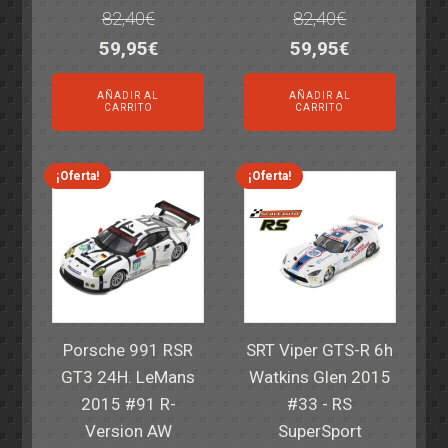
82,40
€
82,40
€
El
El
El
El
59,95
€
59,95
€
precio
precio
precio
precio
AÑADIR AL
AÑADIR AL
original
actual
original
actual
CARRITO
CARRITO
era:
es:
era:
es:
82,40€.
59,95€.
82,40€.
59,95€.
¡Oferta!
¡Oferta!
Porsche 991 RSR
SRT Viper GTS-R 6h
GT3 24H. LeMans
Watkins Glen 2015
2015 #91 R-
#33 - RS
Version AW
SuperSport