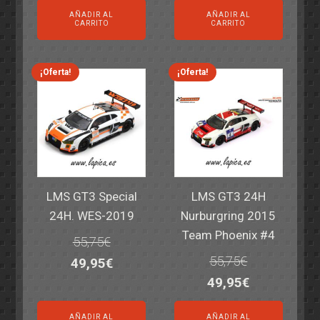
precio
precio
precio
precio
AÑADIR AL
AÑADIR AL
original
actual
original
actual
CARRITO
CARRITO
era:
es:
era:
es:
69,55€.
59,95€.
77,60€.
64,95€.
¡Oferta!
¡Oferta!
LMS GT3 Special
LMS GT3 24H
24H. WES-2019
Nurburgring 2015
Team Phoenix #4
55,75
€
55,75
€
El
El
49,95
€
El
El
49,95
€
precio
precio
precio
precio
original
actual
AÑADIR AL
AÑADIR AL