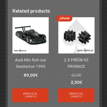
Related products
¡Oferta!
Audi R8c Roll-out
2 X PIÑÓN 9Z
Snetterton 1999
PRORACE
89,00
€
4,25
€
El
El
2,50
€
precio
precio
AÑADIR AL
AÑADIR AL
original
actual
CARRITO
CARRITO
era:
es: