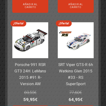
precio
precio
precio
precio
AÑADIR AL
AÑADIR AL
original
actual
original
actual
CARRITO
CARRITO
era:
es:
era:
es:
82,40€.
59,95€.
82,40€.
59,95€.
¡Oferta!
¡Oferta!
Porsche 991 RSR
SRT Viper GTS-R 6h
GT3 24H. LeMans
Watkins Glen 2015
2015 #91 R-
#33 - RS
Version AW
SuperSport
69,55
€
77,60
€
El
El
El
El
59,95
€
64,95
€