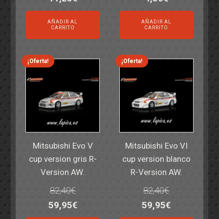
precio
precio
precio
precio
AÑADIR AL
AÑADIR AL
original
actual
original
actual
CARRITO
CARRITO
era:
es:
era:
es:
14,30€.
11,25€.
6,00€.
4,50€.
¡Oferta!
¡Oferta!
Mitsubishi Evo V
Mitsubishi Evo VI
cup version gris R-
cup version blanco
Version AW.
R-Version AW.
82,40
€
82,40
€
El
El
El
El
59,95
€
59,95
€