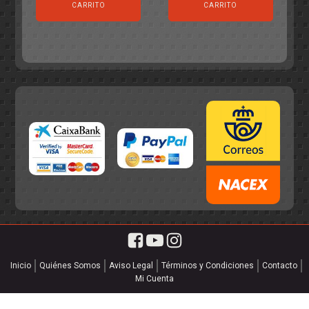
original
actual
era:
es:
CARRITO
CARRITO
era:
es:
55,75€.
49,95€.
55,75€.
49,95€.
Inicio
Quiénes Somos
Aviso Legal
Términos y Condiciones
Contacto
Mi Cuenta