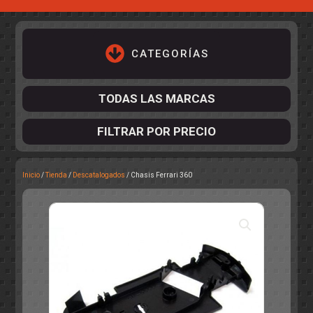
CATEGORÍAS
TODAS LAS MARCAS
FILTRAR POR PRECIO
Inicio
/
Tienda
/
Descatalogados
/ Chasis Ferrari 360
ACCESORIOS DE CHASIS
KIT COMPLETO
DESPIECE
COCKPIT Y PILOTOS
CARROCERÍAS
ACCESORIOS DE CARROCERÍ
PISTAS
ELECTRÓNICA
CIRCUITOS
ACCESORIOS
CALCAS
TURISMOS
RALLY
RAID
OTROS