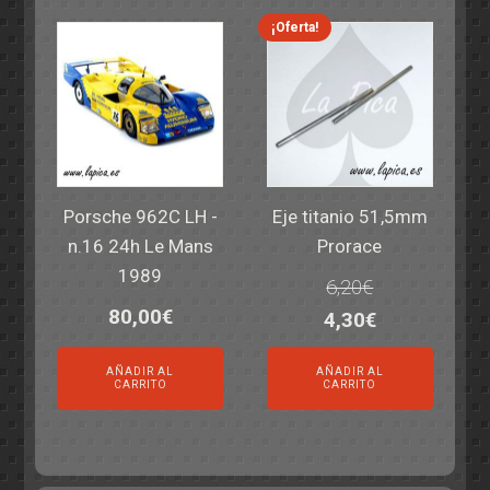
4,25€.
2,50€.
¡Oferta!
Porsche 962C LH -
Eje titanio 51,5mm
n.16 24h Le Mans
Prorace
1989
6,20
€
80,00
€
El
El
4,30
€
precio
precio
AÑADIR AL
AÑADIR AL
original
actual
CARRITO
CARRITO
era:
es:
6,20€.
4,30€.