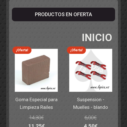
PRODUCTOS EN OFERTA
INICIO
¡Oferta!
¡Oferta!
Goma Especial para
Suspension -
Limpieza Railes
Muelles - blando
14,30
€
6,00
€
El
El
El
El
11,25
€
4,50
€