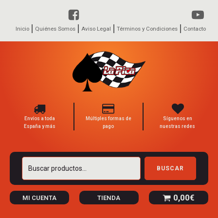
Inicio
Quiénes Somos
Aviso Legal
Términos y Condiciones
Contacto
Envíos a toda
Múltiples formas de
Síguenos en
España y más
pago
nuestras redes
Buscar
BUSCAR
por:
0,00
€
MI CUENTA
TIENDA