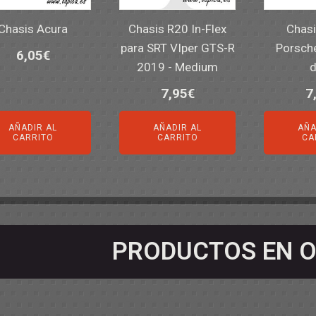
Chasis Acura
Chasis R20 In-Flex
Chasi
para SRT VIper GTS-R
Porsch
6,05
€
2019 - Medium
d
7,95
€
7
AÑADIR AL
AÑADIR AL
AÑA
CARRITO
CARRITO
CA
PRODUCTOS EN O