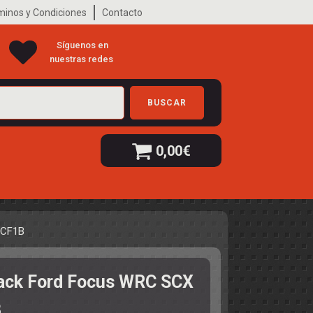
minos y Condiciones
Contacto
Síguenos en
nuestras redes
BUSCAR
0,00
€
s-CF1B
black Ford Focus WRC SCX
B