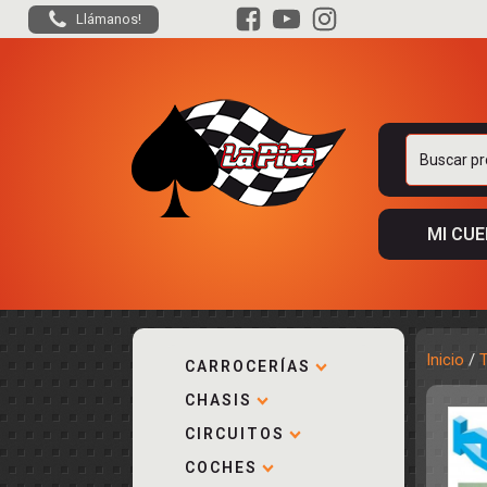
Llámanos!
Buscar
por:
MI CU
Inicio
/
CARROCERÍAS
CHASIS
ACCESORIOS
KIT COMPLE
DESPIECE
COCKPIT Y P
CIRCUITOS
CARROCERÍA
ACCESORIOS
COCHES
PISTAS
ELECTRÓNIC
CIRCUITOS
ACCESORIOS