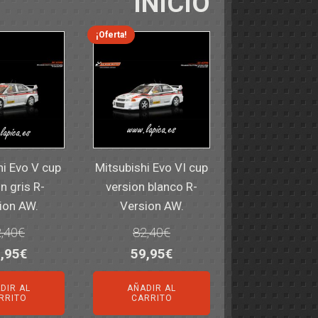
INICIO
¡Oferta!
hi Evo V cup
Mitsubishi Evo VI cup
n gris R-
version blanco R-
ion AW.
Version AW.
,40
€
82,40
€
El
El
El
,95
€
59,95
€
ecio
precio
precio
precio
DIR AL
AÑADIR AL
iginal
actual
original
actual
RRITO
CARRITO
a:
es:
era:
es: