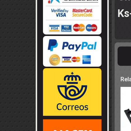
LLANTAS
GUIA - BRAZ
EJES
CORONAS
COJINETES -
Ks
CABLES - TE
Rel