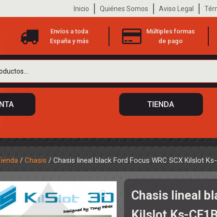
Inicio
Quiénes Somos
Aviso Legal
Tér
Envíos a toda
Múltiples formas
España y más
de pago
ENTA
TIENDA
Tienda
/
Chasis
/ Chasis lineal black Ford Focus WRC SCX Kilslot K
 DE CHASIS
TO
Chasis lineal 
ILOTOS
S
 DE CARROCERÍAS
Kilslot Ks-CF1
A