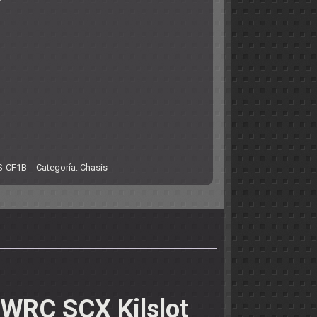
S-CF1B
Categoría:
Chasis
s WRC SCX Kilslot