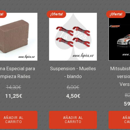
ta!
¡Oferta!
¡Oferta!
a Especial para
Suspension - Muelles
Mitsubis
impieza Railes
- blando
versio
Vers
14,30
€
6,00
€
82
El
El
El
El
11,25
€
4,50
€
El
59
precio
precio
precio
precio
pr
original
actual
original
actual
AÑADIR AL
AÑADIR AL
AÑA
or
era:
es:
era:
es:
CARRITO
CARRITO
CA
er