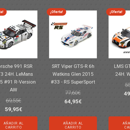
14,30€.
11,25€.
6,00€.
4,50€.
82
ta!
¡Oferta!
¡Oferta!
rsche 991 RSR
SRT Viper GTS-R 6h
LMS GT
3 24H. LeMans
Watkins Glen 2015
24H. 
5 #91 R-Version
#33 - RS SuperSport
55
AW
77,60
€
El
49
69,55
€
El
El
64,95
€
pr
El
El
59,95
€
precio
precio
or
precio
precio
original
actual
er
AÑADIR AL
AÑADIR AL
AÑA
original
actual
era:
es:
55
CARRITO
CARRITO
CA