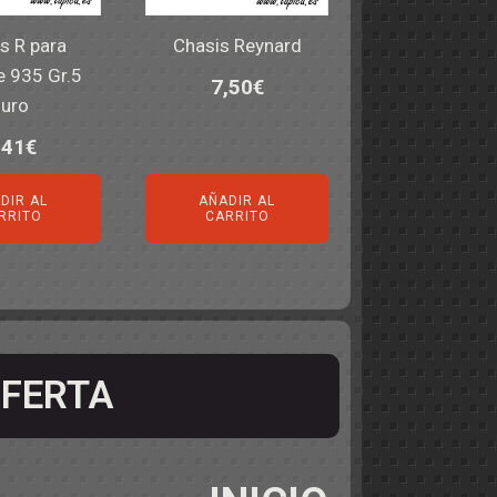
s R para
Chasis Reynard
e 935 Gr.5
7,50
€
uro
,41
€
DIR AL
AÑADIR AL
RRITO
CARRITO
FERTA