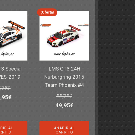
,40€.
59,95€.
82,40€.
59,95€.
¡Oferta!
3 Special
LMS GT3 24H
WES-2019
Nurburgring 2015
Team Phoenix #4
,75
€
55,75
€
El
,95
€
El
El
49,95
€
ecio
precio
precio
precio
iginal
actual
original
actual
a:
es:
DIR AL
AÑADIR AL
era:
es:
,75€.
49,95€.
RRITO
CARRITO