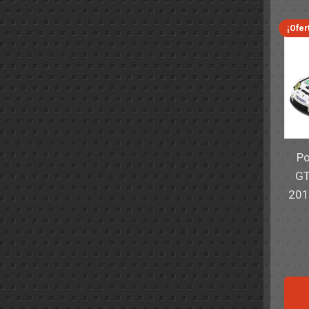
¡Ofer
Po
GT
201