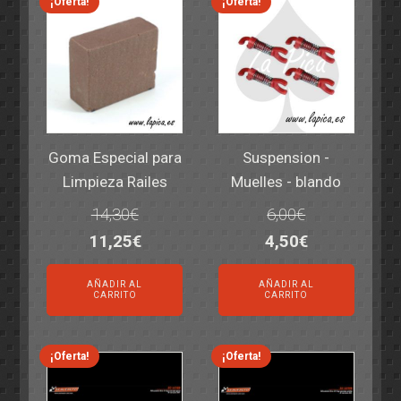
¡Oferta!
¡Oferta!
Goma Especial para
Suspension -
Limpieza Railes
Muelles - blando
14,30
€
6,00
€
El
El
El
El
11,25
€
4,50
€
precio
precio
precio
precio
AÑADIR AL
AÑADIR AL
original
actual
original
actual
CARRITO
CARRITO
era:
es:
era:
es:
14,30€.
11,25€.
6,00€.
4,50€.
¡Oferta!
¡Oferta!