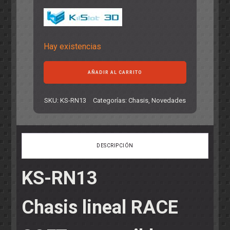
Hay existencias
Chasis
AÑADIR AL CARRITO
lineal
RACE
SOFT
SKU:
KS-RN13
Categorías:
Chasis
,
Novedades
compatible
Toyota
Yaris
WRC
DESCRIPCIÓN
SCX
cantidad
KS-RN13
Chasis lineal RACE