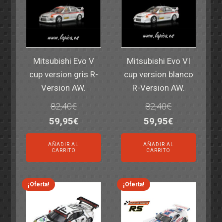
Mitsubishi Evo V
Mitsubishi Evo VI
cup version gris R-
cup version blanco
Version AW.
R-Version AW.
82,40
€
82,40
€
El
El
El
El
59,95
€
59,95
€
precio
precio
precio
precio
AÑADIR AL
AÑADIR AL
original
actual
original
actual
CARRITO
CARRITO
era:
es:
era:
es:
82,40€.
59,95€.
82,40€.
59,95€.
¡Oferta!
¡Oferta!