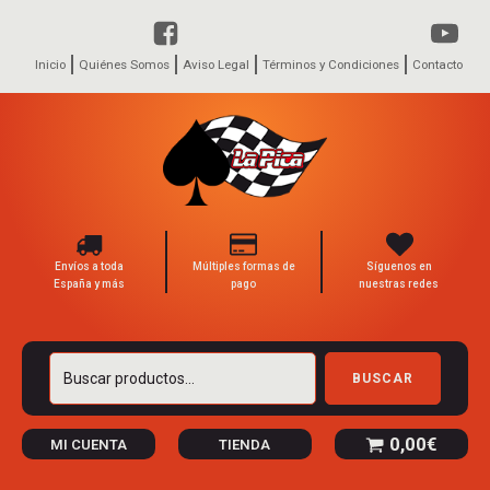
Inicio
Quiénes Somos
Aviso Legal
Términos y Condiciones
Contacto
Envíos a toda
Múltiples formas de
Síguenos en
España y más
pago
nuestras redes
Buscar
BUSCAR
por:
0,00
€
MI CUENTA
TIENDA