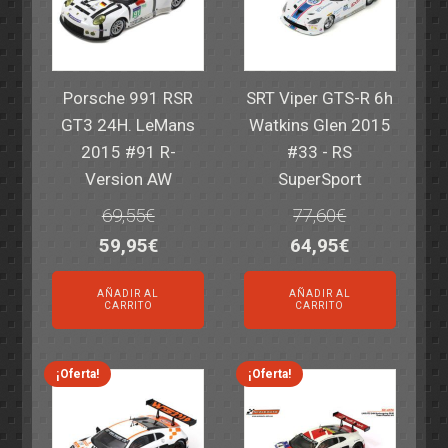
Porsche 991 RSR
SRT Viper GTS-R 6h
GT3 24H. LeMans
Watkins Glen 2015
2015 #91 R-
#33 - RS
Version AW
SuperSport
69,55
€
77,60
€
El
El
El
El
59,95
€
64,95
€
precio
precio
precio
precio
AÑADIR AL
AÑADIR AL
original
actual
original
actual
CARRITO
CARRITO
era:
es:
era:
es:
69,55€.
59,95€.
77,60€.
64,95€.
¡Oferta!
¡Oferta!