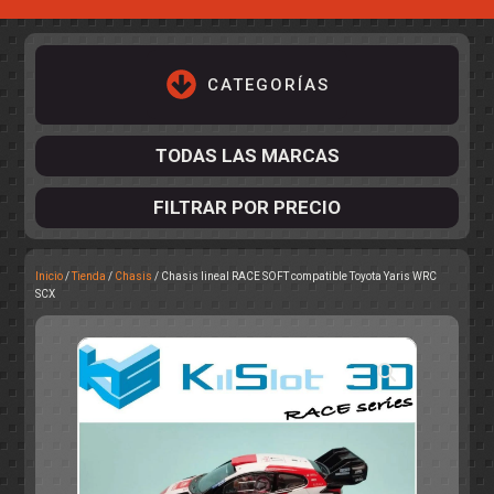
CATEGORÍAS
TODAS LAS MARCAS
FILTRAR POR PRECIO
Inicio
/
Tienda
/
Chasis
/ Chasis lineal RACE SOFT compatible Toyota Yaris WRC
ACCESORIOS DE CHASIS
SCX
KIT COMPLETO
DESPIECE
COCKPIT Y PILOTOS
CARROCERÍAS
ACCESORIOS DE CARROCERÍ
PISTAS
ELECTRÓNICA
CIRCUITOS
ACCESORIOS
CALCAS
TURISMOS
RALLY
RAID
OTROS