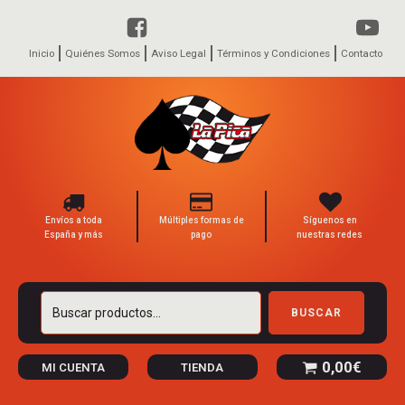
Inicio
Quiénes Somos
Aviso Legal
Términos y Condiciones
Contacto
Envíos a toda
Múltiples formas de
Síguenos en
España y más
pago
nuestras redes
Buscar
BUSCAR
por:
0,00
€
MI CUENTA
TIENDA