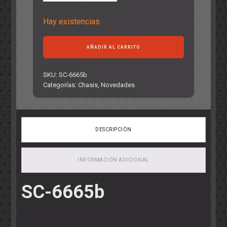
Hay existencias
Chasis
AÑADIR AL CARRITO
Porsche
991.2
-
SKU:
SC-6665b
medio
Categorías:
Chasis
,
Novedades
R2.0
cantidad
DESCRIPCIÓN
INFORMACIÓN ADICIONAL
SC-6665b