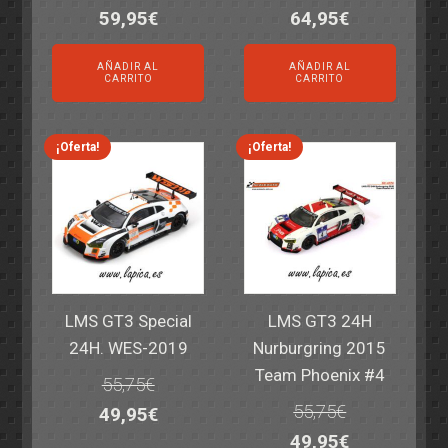
El
El
El
El
59,95
€
64,95
€
precio
precio
precio
precio
AÑADIR AL
AÑADIR AL
original
actual
original
actual
CARRITO
CARRITO
era:
es:
era:
es:
69,55€.
59,95€.
77,60€.
64,95€.
¡Oferta!
¡Oferta!
LMS GT3 Special
LMS GT3 24H
24H. WES-2019
Nurburgring 2015
Team Phoenix #4
55,75
€
55,75
€
El
El
49,95
€
El
El
49,95
€
precio
precio