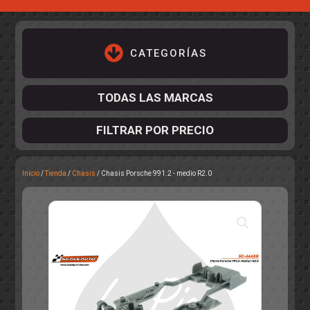
CATEGORÍAS
TODAS LAS MARCAS
FILTRAR POR PRECIO
Inicio
/
Tienda
/
Chasis
/ Chasis Porsche 991.2 - medio R2.0
ACCESORIOS DE CHASIS
KIT COMPLETO
DESPIECE
COCKPIT Y PILOTOS
CARROCERÍAS
ACCESORIOS DE CARROCERÍ
PISTAS
ELECTRÓNICA
CIRCUITOS
ACCESORIOS
CALCAS
TURISMOS
RALLY
RAID
OTROS