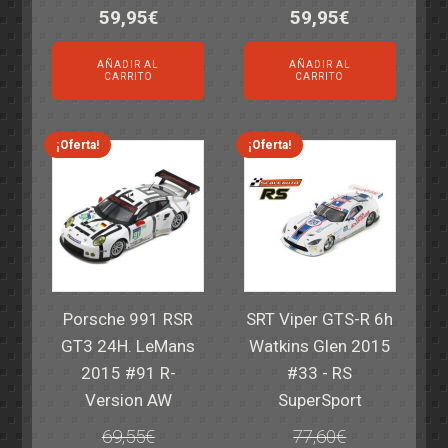
El
El
El
El
59,95
€
59,95
€
precio
precio
precio
precio
AÑADIR AL
AÑADIR AL
original
actual
original
actual
CARRITO
CARRITO
era:
es:
era:
es:
82,40€.
59,95€.
82,40€.
59,95€.
¡Oferta!
¡Oferta!
Porsche 991 RSR
SRT Viper GTS-R 6h
GT3 24H. LeMans
Watkins Glen 2015
2015 #91 R-
#33 - RS
Version AW
SuperSport
69,55
€
77,60
€