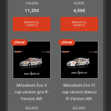
14,30
€
6,00
€
El
El
El
El
11,25
€
4,50
€
precio
precio
precio
precio
AÑADIR AL
AÑADIR AL
original
actual
original
actual
CARRITO
CARRITO
era:
es:
era:
es:
14,30€.
11,25€.
6,00€.
4,50€.
¡Oferta!
¡Oferta!
Mitsubishi Evo V
Mitsubishi Evo VI
cup version gris R-
cup version blanco
Version AW.
R-Version AW.
82,40
€
82,40
€