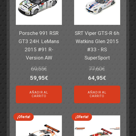
Porsche 991 RSR
SRT Viper GTS-R 6h
GT3 24H. LeMans
Watkins Glen 2015
2015 #91 R-
#33 - RS
Version AW
SuperSport
69,55
€
77,60
€
El
El
El
El
59,95
€
64,95
€
precio
precio
precio
precio
AÑADIR AL
AÑADIR AL
original
actual
original
actual
CARRITO
CARRITO
era:
es:
era:
es:
69,55€.
59,95€.
77,60€.
64,95€.
¡Oferta!
¡Oferta!