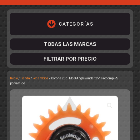
CATEGORÍAS
TODAS LAS MARCAS
FILTRAR POR PRECIO
Inicio
/
Tienda
/
Recambios
/ Corona 25d. M50 Anglewinder 25° Procomp-RS
ACCESORIOS DE CHASIS
polyamide
KIT COMPLETO
DESPIECE
COCKPIT Y PILOTOS
CARROCERÍAS
ACCESORIOS DE CARROCERÍ
PISTAS
ELECTRÓNICA
CIRCUITOS
ACCESORIOS
CALCAS
TURISMOS
RALLY
RAID
OTROS