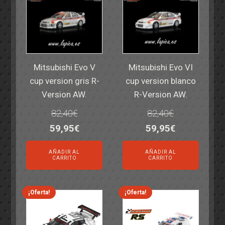
Mitsubishi Evo V
Mitsubishi Evo VI
cup version gris R-
cup version blanco
Version AW.
R-Version AW.
82,40
€
82,40
€
El
El
El
El
59,95
€
59,95
€
precio
precio
precio
precio
AÑADIR AL
AÑADIR AL
original
actual
original
actual
CARRITO
CARRITO
era:
es:
era:
es:
82,40€.
59,95€.
82,40€.
59,95€.
¡Oferta!
¡Oferta!