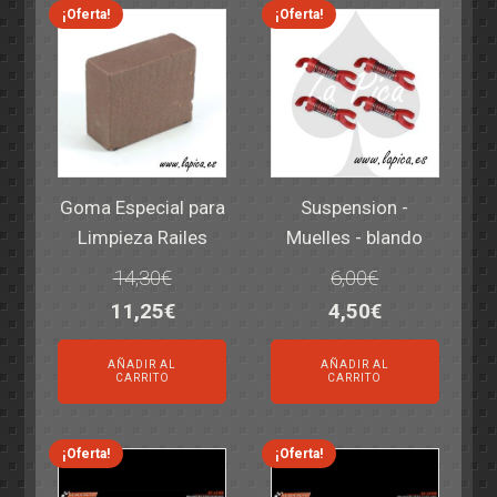
¡Oferta!
¡Oferta!
Goma Especial para
Suspension -
Limpieza Railes
Muelles - blando
14,30
€
6,00
€
El
El
El
El
11,25
€
4,50
€
precio
precio
precio
precio
AÑADIR AL
AÑADIR AL
original
actual
original
actual
CARRITO
CARRITO
era:
es:
era:
es:
14,30€.
11,25€.
6,00€.
4,50€.
¡Oferta!
¡Oferta!