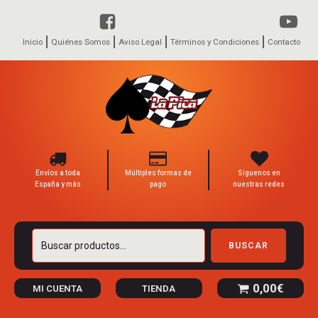
Inicio
Quiénes Somos
Aviso Legal
Términos y Condiciones
Contacto
Envíos a toda
Múltiples formas de
Síguenos en
España y más
pago
nuestras redes
Buscar
BUSCAR
por:
0,00
€
MI CUENTA
TIENDA