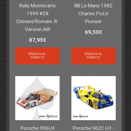
Rally Montecarlo
BB Le Mans 1982
1999 #28
Charles Pozzi
Climent/Romani. R-
Pioneer
Version AW
69,50
€
87,95
€
AÑADIR AL
AÑADIR AL
CARRITO
CARRITO
Porsche 956LH
Porsche 962C LH -