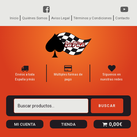
Inicio
Quiénes Somos
Aviso Legal
Términos y Condiciones
Contacto
Envíos a toda
Múltiples formas de
Síguenos en
España y más
pago
nuestras redes
Buscar
BUSCAR
por:
0,00
€
MI CUENTA
TIENDA