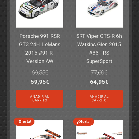
Porsche 991 RSR
SRT Viper GTS-R 6h
GT3 24H. LeMans
Watkins Glen 2015
2015 #91 R-
#33 - RS
Version AW
SuperSport
69,55
€
77,60
€
El
El
El
El
59,95
€
64,95
€
precio
precio
precio
precio
AÑADIR AL
AÑADIR AL
original
actual
original
actual
CARRITO
CARRITO
era:
es:
era:
es:
69,55€.
59,95€.
77,60€.
64,95€.
¡Oferta!
¡Oferta!