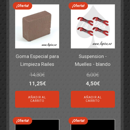
¡Oferta!
¡Oferta!
Goma Especial para
Suspension -
Limpieza Railes
Muelles - blando
14,30
€
6,00
€
El
El
El
El
11,25
€
4,50
€
precio
precio
precio
precio
AÑADIR AL
AÑADIR AL
original
actual
original
actual
CARRITO
CARRITO
era:
es:
era:
es:
14,30€.
11,25€.
6,00€.
4,50€.
¡Oferta!
¡Oferta!