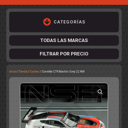
CATEGORÍAS
TODAS LAS MARCAS
FILTRAR POR PRECIO
Inicio
/
Tienda
/
Coches
/ Corvette C7R Martini Grey 22 AW
ACCESORIOS DE CHASIS
KIT COMPLETO
DESPIECE
COCKPIT Y PILOTOS
CARROCERÍAS
ACCESORIOS DE CARROCERÍ
PISTAS
ELECTRÓNICA
CIRCUITOS
ACCESORIOS
CALCAS
TURISMOS
RALLY
RAID
OTROS