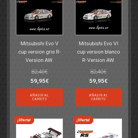
Mitsubishi Evo V
Mitsubishi Evo VI
cup version gris R-
cup version blanco
Version AW.
R-Version AW.
82,40
€
82,40
€
El
El
El
El
59,95
€
59,95
€
precio
precio
precio
precio
AÑADIR AL
AÑADIR AL
original
actual
original
actual
CARRITO
CARRITO
era:
es:
era:
es:
82,40€.
59,95€.
82,40€.
59,95€.
¡Oferta!
¡Oferta!