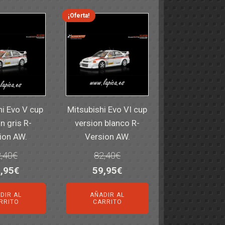
¡Oferta!
hi Evo V cup
Mitsubishi Evo VI cup
n gris R-
version blanco R-
ion AW.
Version AW.
,40
€
82,40
€
El
El
El
,95
€
59,95
€
ecio
precio
precio
precio
DIR AL
AÑADIR AL
iginal
actual
original
actual
RRITO
CARRITO
a:
es:
era:
es: