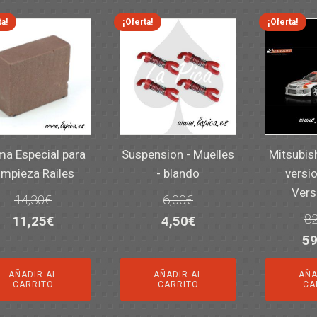
ta!
¡Oferta!
¡Oferta!
a Especial para
Suspension - Muelles
Mitsubis
impieza Railes
- blando
versio
Vers
14,30
€
6,00
€
82
El
El
El
El
11,25
€
4,50
€
El
59
precio
precio
precio
precio
pr
original
actual
original
actual
AÑADIR AL
AÑADIR AL
AÑA
or
era:
es:
era:
es:
CARRITO
CARRITO
CA
er
14,30€.
11,25€.
6,00€.
4,50€.