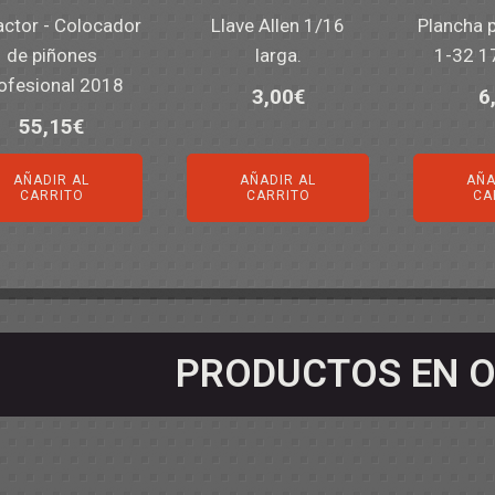
actor - Colocador
Llave Allen 1/16
Plancha 
de piñones
larga.
1-32 
ofesional 2018
3,00
€
6
55,15
€
AÑADIR AL
AÑADIR AL
AÑA
CARRITO
CARRITO
CA
PRODUCTOS EN O