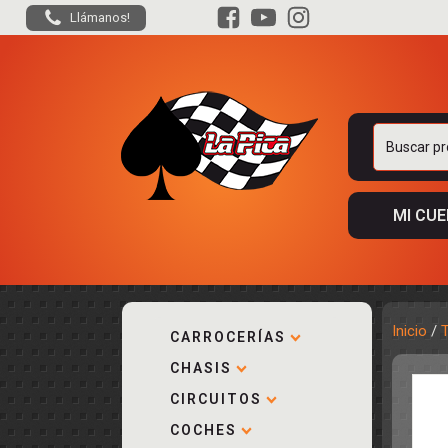
Llámanos!
Buscar
por:
MI CU
Inicio
/
CARROCERÍAS
CHASIS
ACCESORIOS
KIT COMPLE
DESPIECE
COCKPIT Y P
CIRCUITOS
CARROCERÍA
ACCESORIOS
COCHES
PISTAS
ELECTRÓNIC
CIRCUITOS
ACCESORIOS