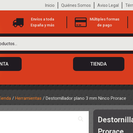
Inicio
Quiénes Somos
Aviso Legal
Tér
Envíos a toda
Múltiples formas
España y más
de pago
ENTA
TIENDA
Tienda
/
Herramientas
/ Destornillador plano 3 mm Ninco Prorace
 DE CHASIS
TO
Destornil
ILOTOS
S
 DE CARROCERÍAS
Prorace
A