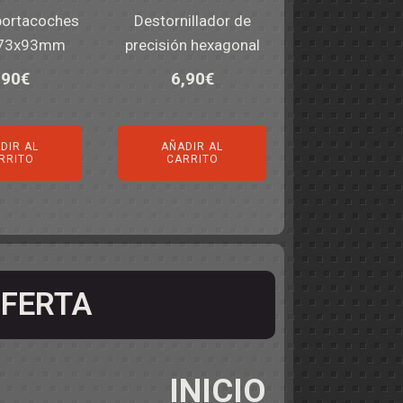
portacoches
Destornillador de
173x93mm
precisión hexagonal
,90
€
6,90
€
DIR AL
AÑADIR AL
RRITO
CARRITO
FERTA
INICIO