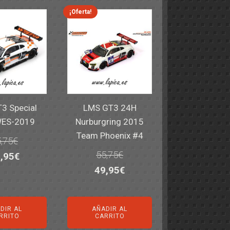
,40€.
59,95€.
82,40€.
59,95€.
¡Oferta!
3 Special
LMS GT3 24H
WES-2019
Nurburgring 2015
Team Phoenix #4
,75
€
55,75
€
El
,95
€
El
El
49,95
€
ecio
precio
precio
precio
iginal
actual
original
actual
a:
es:
DIR AL
AÑADIR AL
era:
es:
,75€.
49,95€.
RRITO
CARRITO