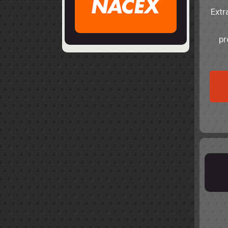
Extr
pr