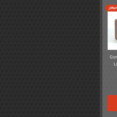
¡Ofer
Gom
L