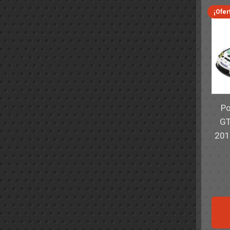
¡Ofer
Po
GT
201