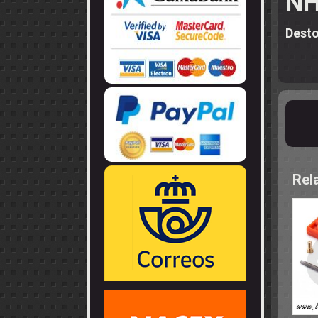
NH
LLANTAS
GUIA - BRAZ
EJES
CORONAS
COJINETES -
CABLES - TE
Desto
Rel