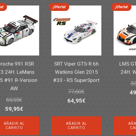
82
ta!
¡Oferta!
¡Oferta!
rsche 991 RSR
SRT Viper GTS-R 6h
LMS GT
3 24H. LeMans
Watkins Glen 2015
24H. 
5 #91 R-Version
#33 - RS SuperSport
55
AW
77,60
€
El
49
69,55
€
El
El
64,95
€
pr
El
El
59,95
€
precio
precio
or
precio
precio
original
actual
er
AÑADIR AL
AÑADIR AL
AÑA
original
actual
era:
es:
55
CARRITO
CARRITO
CA
era:
es: