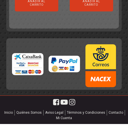
AÑADIR AL
AÑADIR AL
original
actual
era:
es:
CARRITO
CARRITO
era:
es:
55,75€.
49,95€.
55,75€.
49,95€.
Inicio
Quiénes Somos
Aviso Legal
Términos y Condiciones
Contacto
Mi Cuenta