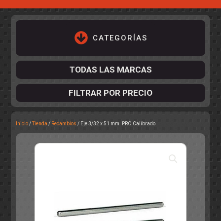
CATEGORÍAS
TODAS LAS MARCAS
FILTRAR POR PRECIO
Inicio
/
Tienda
/
Recambios
/ Eje 3/32 x 51 mm. PRO Calibrado
ACCESORIOS DE CHASIS
KIT COMPLETO
DESPIECE
COCKPIT Y PILOTOS
CARROCERÍAS
ACCESORIOS DE CARROCERÍ
PISTAS
ELECTRÓNICA
CIRCUITOS
ACCESORIOS
CALCAS
TURISMOS
RALLY
RAID
OTROS