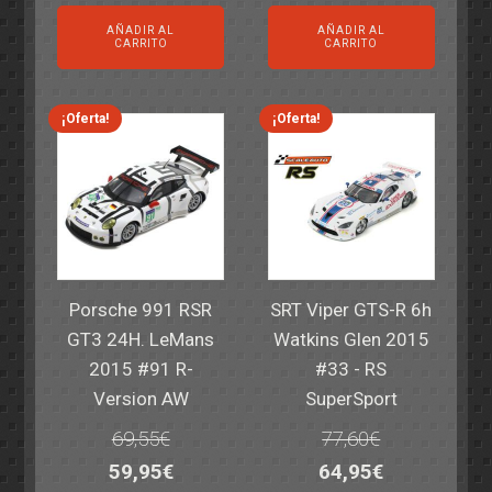
precio
precio
precio
precio
AÑADIR AL
AÑADIR AL
original
actual
original
actual
CARRITO
CARRITO
era:
es:
era:
es:
82,40€.
59,95€.
82,40€.
59,95€.
¡Oferta!
¡Oferta!
Porsche 991 RSR
SRT Viper GTS-R 6h
GT3 24H. LeMans
Watkins Glen 2015
2015 #91 R-
#33 - RS
Version AW
SuperSport
69,55
€
77,60
€
El
El
El
El
59,95
€
64,95
€