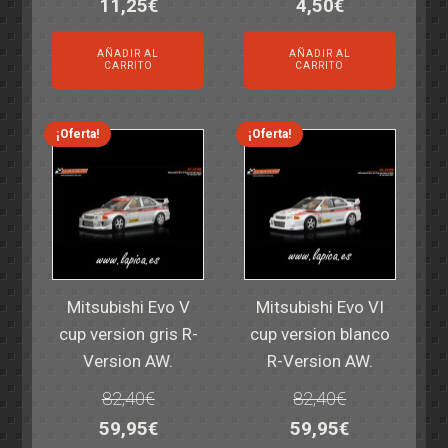
El
El
El
El
11,25
€
4,50
€
precio
precio
precio
precio
AÑADIR AL
AÑADIR AL
original
actual
original
actual
CARRITO
CARRITO
era:
es:
era:
es:
14,30€.
11,25€.
6,00€.
4,50€.
¡Oferta!
¡Oferta!
Mitsubishi Evo V
Mitsubishi Evo VI
cup version gris R-
cup version blanco
Version AW.
R-Version AW.
82,40
€
82,40
€
El
El
El
El
59,95
€
59,95
€