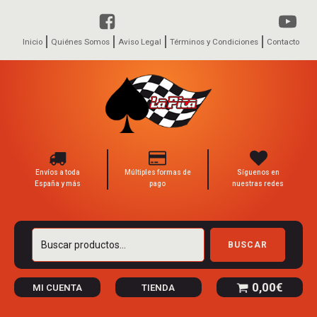
Inicio
Quiénes Somos
Aviso Legal
Términos y Condiciones
Contacto
Envíos a toda
Múltiples formas de
Síguenos en
España y más
pago
nuestras redes
Buscar
BUSCAR
por:
0,00
€
MI CUENTA
TIENDA