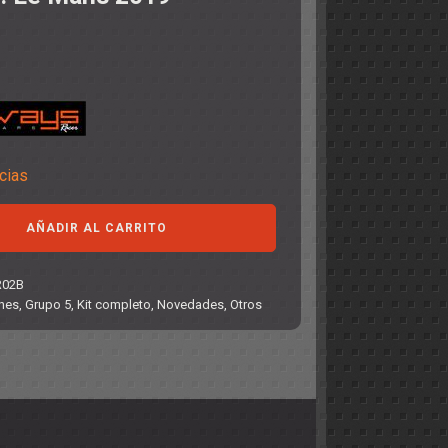
cias
AÑADIR AL CARRITO
R02B
hes
,
Grupo 5
,
Kit completo
,
Novedades
,
Otros