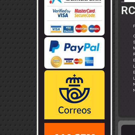
LLANTAS
GUIA - BRAZ
EJES
RC
CORONAS
COJINETES -
CABLES - TE
R
E
L
E
L