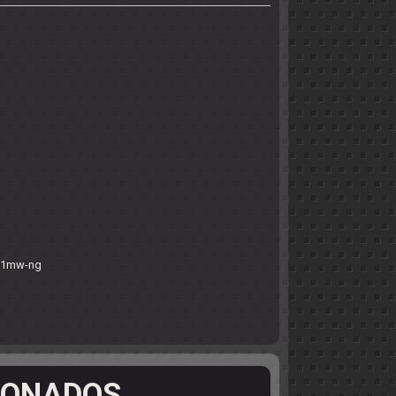
PS1mw-ng
IONADOS