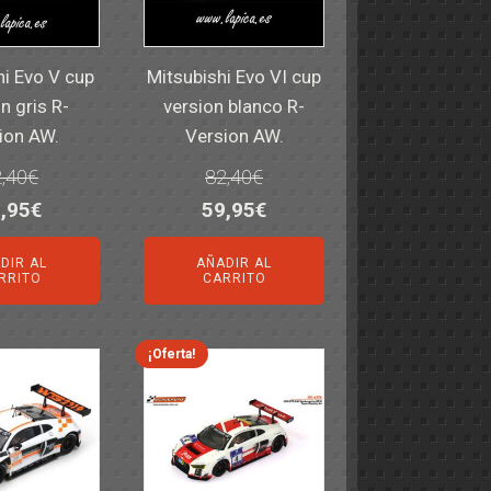
hi Evo V cup
Mitsubishi Evo VI cup
n gris R-
version blanco R-
ion AW.
Version AW.
,40
€
82,40
€
El
El
El
,95
€
59,95
€
ecio
precio
precio
precio
DIR AL
AÑADIR AL
iginal
actual
original
actual
RRITO
CARRITO
a:
es:
era:
es:
,40€.
59,95€.
82,40€.
59,95€.
¡Oferta!