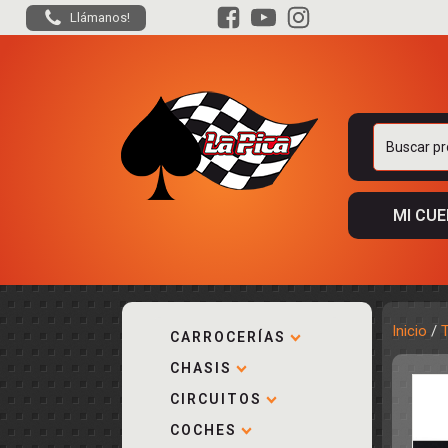
Llámanos!
Buscar
por:
MI CU
Inicio
/
CARROCERÍAS
CHASIS
ACCESORIOS
KIT COMPLE
DESPIECE
COCKPIT Y P
CIRCUITOS
CARROCERÍA
ACCESORIOS
COCHES
PISTAS
ELECTRÓNIC
CIRCUITOS
ACCESORIOS