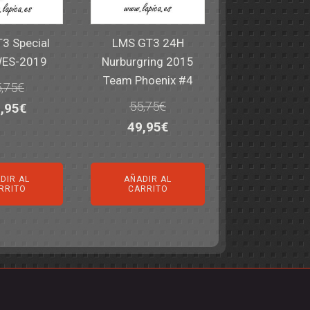
3 Special
LMS GT3 24H
WES-2019
Nurburgring 2015
Team Phoenix #4
,75
€
55,75
€
El
,95
€
El
El
49,95
€
ecio
precio
precio
precio
iginal
actual
original
actual
a:
es:
DIR AL
AÑADIR AL
era:
es:
,75€.
49,95€.
RRITO
CARRITO
55,75€.
49,95€.