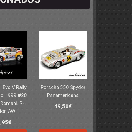
i Evo V Rally
Porsche 550 Spyder
lo 1999 #28
Panamericana
/Romani. R-
49,50
€
ion AW
,95
€