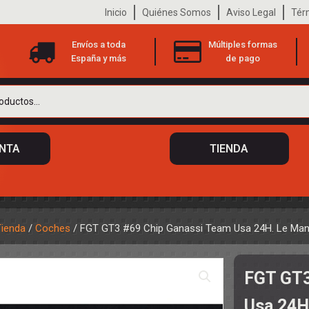
Inicio
Quiénes Somos
Aviso Legal
Tér
Envíos a toda
Múltiples formas
España y más
de pago
ENTA
TIENDA
Tienda
/
Coches
/ FGT GT3 #69 Chip Ganassi Team Usa 24H. Le Ma
 DE CHASIS
TO
FGT GT3
ILOTOS
S
 DE CARROCERÍAS
Usa 24H
A