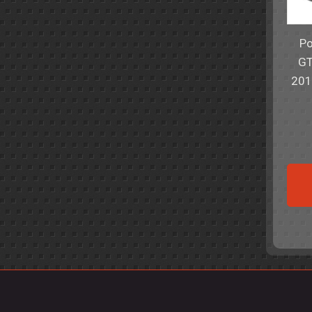
Po
GT
201