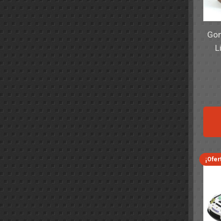
Gom
L
¡Ofer