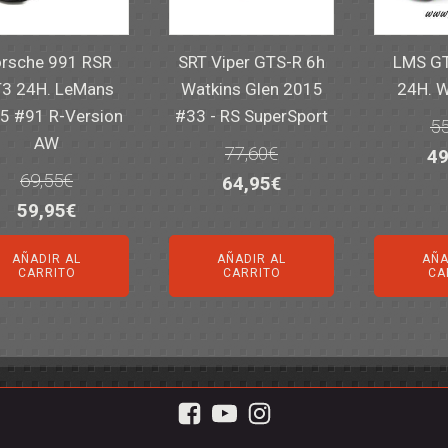
rsche 991 RSR
SRT Viper GTS-R 6h
LMS GT
3 24H. LeMans
Watkins Glen 2015
24H. 
5 #91 R-Version
#33 - RS SuperSport
55
AW
77,60
€
El
49
69,55
€
El
El
64,95
€
pr
El
El
59,95
€
precio
precio
or
precio
precio
original
actual
er
AÑADIR AL
AÑADIR AL
AÑA
original
actual
era:
es:
55
CARRITO
CARRITO
CA
era:
es:
77,60€.
64,95€.
69,55€.
59,95€.