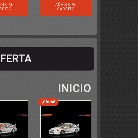
DIR AL
AÑADIR AL
RRITO
CARRITO
FERTA
INICIO
¡Oferta!