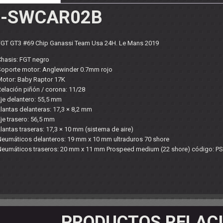
OS - SOPORTES
-SWCAR02B
 RODAMIENTOS
RMINALES
FGT GT3 #69 Chip Ganassi Team Usa 24H. Le Mans 2019
Chasis: FGT negro
Soporte motor: Anglewinder 0.7mm rojo
Motor: Baby Raptor 17K
elación piñón / corona: 11/28
je delantero: 55,5 mm
lantas delanteras: 17,3 × 8,2 mm
je trasero: 56,5 mm
lantas traseras: 17,3 × 10 mm (sistema de aire)
Neumáticos delanteros: 19 mm x 10 mm ultraduros 70 shore
Neumáticos traseros: 20 mm x 11 mm Prospeed medium (22 shore) código: 
PRODUCTOS RELAC