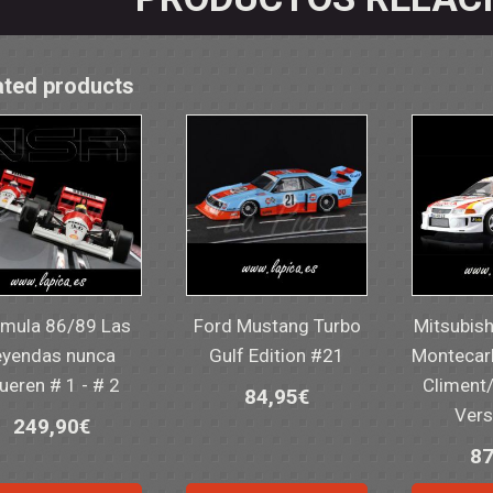
ated products
mula 86/89 Las
Ford Mustang Turbo
Mitsubish
eyendas nunca
Gulf Edition #21
Montecar
eren # 1 - # 2
Climent
84,95
€
Vers
249,90
€
87