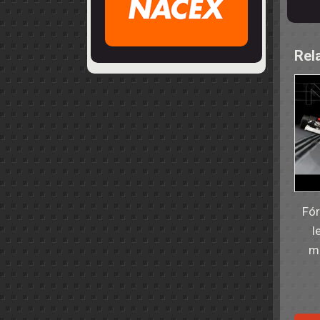
Rel
Fór
l
mu