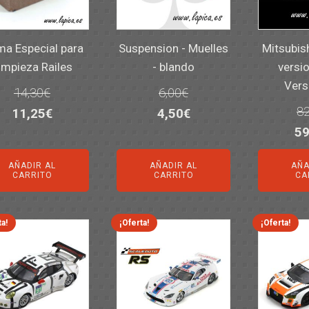
a Especial para
Suspension - Muelles
Mitsubis
impieza Railes
- blando
versio
Vers
14,30
€
6,00
€
82
El
El
El
El
11,25
€
4,50
€
El
59
precio
precio
precio
precio
pr
original
actual
original
actual
AÑADIR AL
AÑADIR AL
AÑA
or
era:
es:
era:
es:
CARRITO
CARRITO
CA
er
14,30€.
11,25€.
6,00€.
4,50€.
82
ta!
¡Oferta!
¡Oferta!