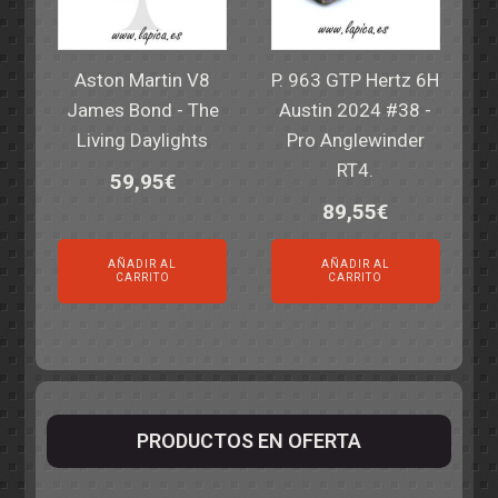
Aston Martin V8
P. 963 GTP Hertz 6H
James Bond - The
Austin 2024 #38 -
Living Daylights
Pro Anglewinder
RT4.
59,95
€
89,55
€
AÑADIR AL
AÑADIR AL
CARRITO
CARRITO
PRODUCTOS EN OFERTA