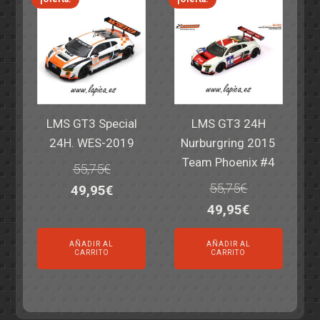
LMS GT3 Special
LMS GT3 24H
24H. WES-2019
Nurburgring 2015
Team Phoenix #4
55,75
€
55,75
€
El
El
49,95
€
El
El
49,95
€
precio
precio
precio
precio
original
actual
AÑADIR AL
AÑADIR AL
original
actual
era:
es:
CARRITO
CARRITO
era:
es:
55,75€.
49,95€.
55,75€.
49,95€.