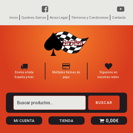
Inicio
Quiénes Somos
Aviso Legal
Términos y Condiciones
Contacto
Envíos a toda
Múltiples formas de
Síguenos en
España y más
pago
nuestras redes
Buscar
BUSCAR
por:
0,00
€
MI CUENTA
TIENDA