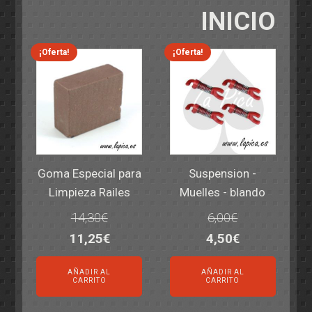
INICIO
¡Oferta!
¡Oferta!
Goma Especial para
Suspension -
Limpieza Railes
Muelles - blando
14,30
€
6,00
€
El
El
El
El
11,25
€
4,50
€
precio
precio
precio
precio
AÑADIR AL
AÑADIR AL
original
actual
original
actual
CARRITO
CARRITO
era:
es:
era:
es: