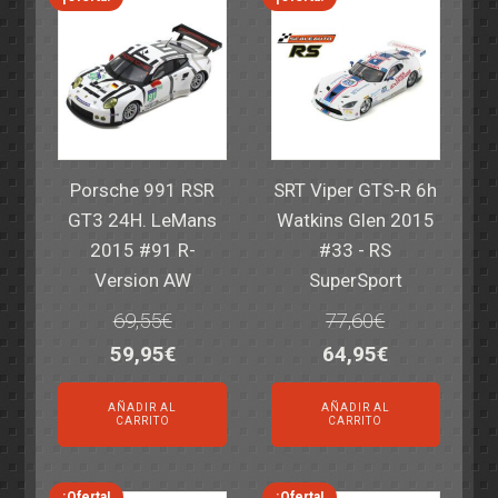
Porsche 991 RSR
SRT Viper GTS-R 6h
GT3 24H. LeMans
Watkins Glen 2015
2015 #91 R-
#33 - RS
Version AW
SuperSport
69,55
€
77,60
€
El
El
El
El
59,95
€
64,95
€
precio
precio
precio
precio
AÑADIR AL
AÑADIR AL
original
actual
original
actual
CARRITO
CARRITO
era:
es:
era:
es:
69,55€.
59,95€.
77,60€.
64,95€.
¡Oferta!
¡Oferta!