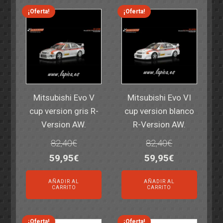
14,30€.
11,25€.
6,00€.
4,50€.
¡Oferta!
¡Oferta!
Mitsubishi Evo V
Mitsubishi Evo VI
cup version gris R-
cup version blanco
Version AW.
R-Version AW.
82,40
€
82,40
€
El
El
El
El
59,95
€
59,95
€
precio
precio
precio
precio
AÑADIR AL
AÑADIR AL
original
actual
original
actual
CARRITO
CARRITO
era:
es:
era:
es:
82,40€.
59,95€.
82,40€.
59,95€.
¡Oferta!
¡Oferta!