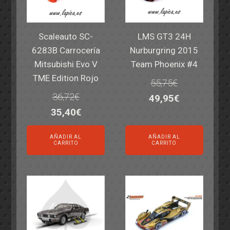
Scaleauto SC-
LMS GT3 24H
6283B Carrocería
Nurburgring 2015
Mitsubishi Evo V
Team Phoenix #4
TME Edition Rojo
55,75
€
36,72
€
El
El
49,95
€
El
El
35,40
€
precio
precio
precio
precio
original
actual
AÑADIR AL
AÑADIR AL
original
actual
era:
es:
CARRITO
CARRITO
era:
es:
55,75€.
49,95€.
36,72€.
35,40€.