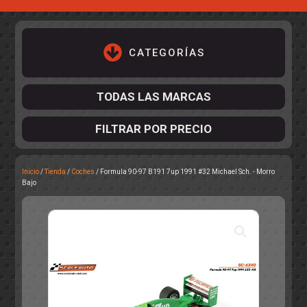
CATEGORÍAS
TODAS LAS MARCAS
FILTRAR POR PRECIO
Inicio
/
Tienda
/
Coches
/ Formula 90-97 B191 7up 1991 #32 Michael Sch. - Morro
ACCESORIOS DE CHASIS
Bajo
KIT COMPLETO
DESPIECE
COCKPIT Y PILOTOS
CARROCERÍAS
ACCESORIOS DE CARROCERÍ
PISTAS
ELECTRÓNICA
CIRCUITOS
ACCESORIOS
CALCAS
TURISMOS
RALLY
RAID
OTROS