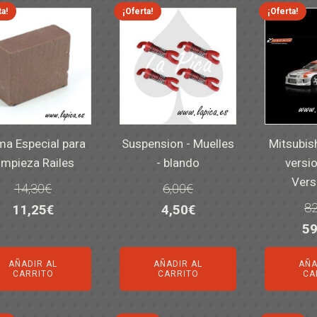
ta!
¡Oferta!
¡Oferta!
a Especial para
Suspension - Muelles
Mitsubis
impieza Railes
- blando
versio
Vers
14,30
€
6,00
€
82
El
El
El
El
11,25
€
4,50
€
El
59
precio
precio
precio
precio
pr
original
actual
original
actual
AÑADIR AL
AÑADIR AL
AÑA
or
era:
es:
era:
es:
CARRITO
CARRITO
CA
er
14,30€.
11,25€.
6,00€.
4,50€.
82