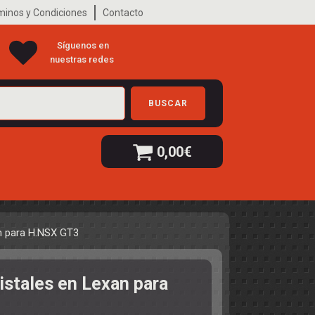
minos y Condiciones
Contacto
Síguenos en
nuestras redes
BUSCAR
0,00
€
an para H.NSX GT3
ristales en Lexan para