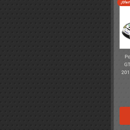
¡Ofer
Po
GT
201