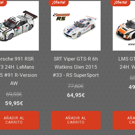
ta!
¡Oferta!
¡Oferta!
rsche 991 RSR
SRT Viper GTS-R 6h
LMS GT
3 24H. LeMans
Watkins Glen 2015
24H. 
5 #91 R-Version
#33 - RS SuperSport
55
AW
77,60
€
El
49
69,55
€
El
El
64,95
€
pr
El
El
59,95
€
precio
precio
or
precio
precio
original
actual
er
AÑADIR AL
AÑADIR AL
AÑA
original
actual
era:
es:
55
CARRITO
CARRITO
CA
era:
es:
77,60€.
64,95€.