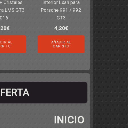
 + Cristales
Interior Lxan para
ra LMS GT3
Porsche 991 / 992
016
GT3
,20
€
4,20
€
DIR AL
AÑADIR AL
RRITO
CARRITO
FERTA
INICIO