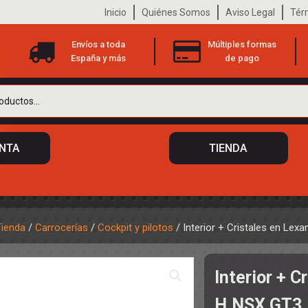
Inicio
Quiénes Somos
Aviso Legal
Tér
Envíos a toda
Múltiples formas
España y más
de pago
ENTA
TIENDA
Tienda
/
Carrocerías
/
Cockpit y pilotos
/ Interior + Cristales en Lex
 DE CHASIS
TO
Interior + C
ILOTOS
S
 DE CARROCERÍAS
H.NSX GT3
A