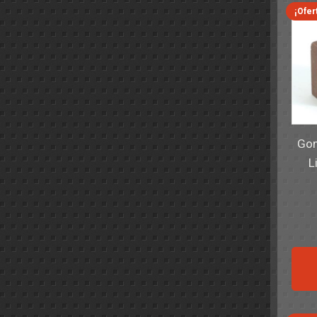
¡Ofer
Gom
L