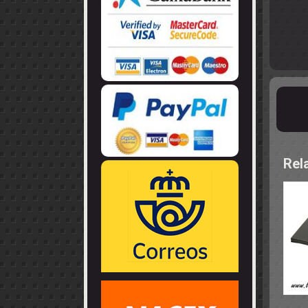
LLANTAS
GUIA - BRAZ
EJES
CORONAS
COJINETES -
CABLES - TE
Rel