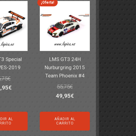
¡Oferta!
3 Special
LMS GT3 24H
WES-2019
Nurburgring 2015
Team Phoenix #4
,75
€
55,75
€
El
,95
€
El
El
49,95
€
ecio
precio
precio
precio
iginal
actual
original
actual
a:
es:
DIR AL
AÑADIR AL
era:
es:
,75€.
49,95€.
RRITO
CARRITO
55,75€.
49,95€.