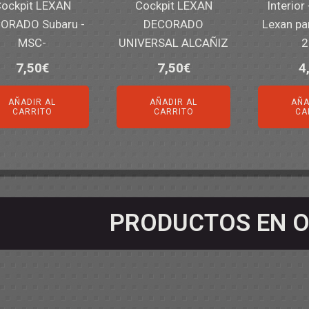
ockpit LEXAN
Cockpit LEXAN
Interior
ORADO Subaru -
DECORADO
Lexan pa
MSC-
UNIVERSAL ALCAÑIZ
2
7,50
€
7,50
€
4
AÑADIR AL
AÑADIR AL
AÑA
CARRITO
CARRITO
CA
PRODUCTOS EN O