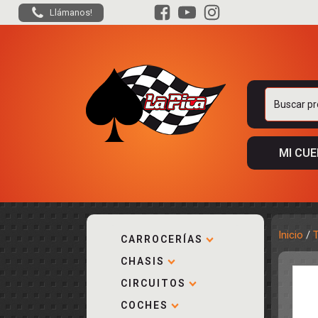
Llámanos!
Buscar
por:
MI CU
Inicio
/
CARROCERÍAS
CHASIS
ACCESORIOS
KIT COMPLE
DESPIECE
COCKPIT Y P
CIRCUITOS
CARROCERÍA
ACCESORIOS
COCHES
PISTAS
ELECTRÓNIC
CIRCUITOS
ACCESORIOS