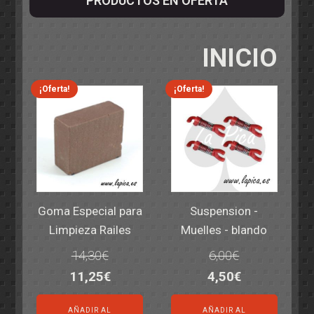
PRODUCTOS EN OFERTA
INICIO
¡Oferta!
¡Oferta!
Goma Especial para
Suspension -
Limpieza Railes
Muelles - blando
14,30
€
6,00
€
El
El
El
El
11,25
€
4,50
€
precio
precio
precio
precio
AÑADIR AL
AÑADIR AL