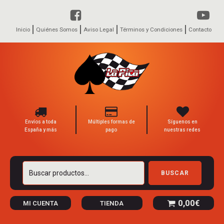
Inicio
Quiénes Somos
Aviso Legal
Términos y Condiciones
Contacto
Envíos a toda
Múltiples formas de
Síguenos en
España y más
pago
nuestras redes
Buscar
BUSCAR
por:
0,00
€
MI CUENTA
TIENDA