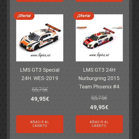
era:
es:
era:
es:
69,55€.
59,95€.
77,60€.
64,95€.
¡Oferta!
¡Oferta!
LMS GT3 Special
LMS GT3 24H
24H. WES-2019
Nurburgring 2015
Team Phoenix #4
55,75
€
55,75
€
El
El
49,95
€
El
El
49,95
€
precio
precio
precio
precio
original
actual
AÑADIR AL
AÑADIR AL
original
actual
era:
es:
CARRITO
CARRITO
era:
es:
55,75€.
49,95€.