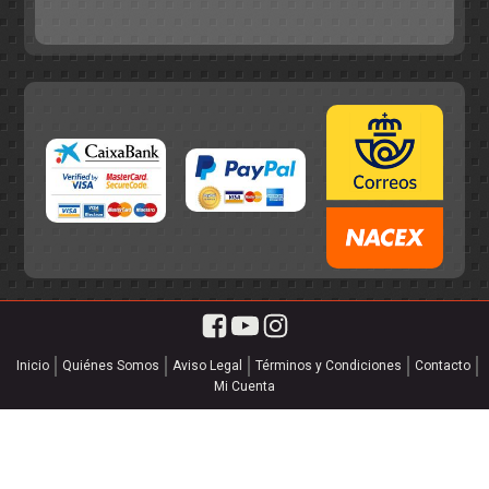
55,75€.
49,95€.
Inicio
Quiénes Somos
Aviso Legal
Términos y Condiciones
Contacto
Mi Cuenta