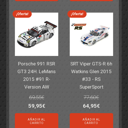
era:
es:
era:
es:
82,40€.
59,95€.
82,40€.
59,95€.
¡Oferta!
¡Oferta!
Porsche 991 RSR
SRT Viper GTS-R 6h
GT3 24H. LeMans
Watkins Glen 2015
2015 #91 R-
#33 - RS
Version AW
SuperSport
69,55
€
77,60
€
El
El
El
El
59,95
€
64,95
€
precio
precio
precio
precio
AÑADIR AL
AÑADIR AL
original
actual
original
actual
CARRITO
CARRITO