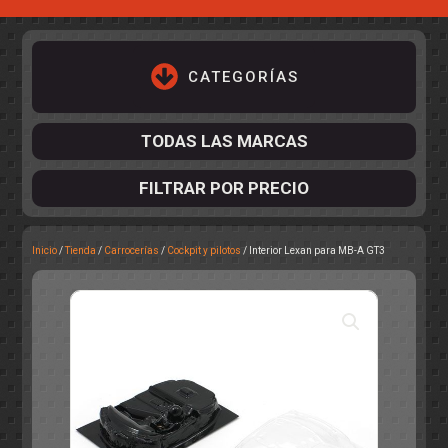
CATEGORÍAS
TODAS LAS MARCAS
FILTRAR POR PRECIO
Inicio
/
Tienda
/
Carrocerías
/
Cockpit y pilotos
/ Interior Lexan para MB-A GT3
ACCESORIOS DE CHASIS
KIT COMPLETO
DESPIECE
COCKPIT Y PILOTOS
CARROCERÍAS
ACCESORIOS DE CARROCERÍ
PISTAS
ELECTRÓNICA
CIRCUITOS
ACCESORIOS
CALCAS
TURISMOS
RALLY
RAID
OTROS