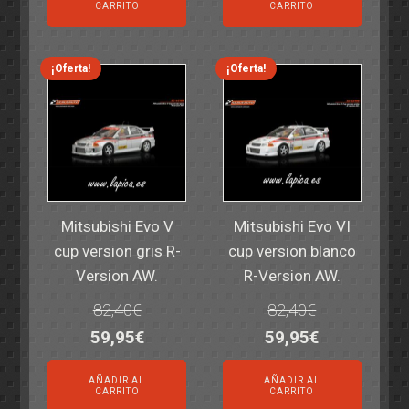
original
actual
original
actual
CARRITO
CARRITO
era:
es:
era:
es:
14,30€.
11,25€.
6,00€.
4,50€.
¡Oferta!
¡Oferta!
Mitsubishi Evo V
Mitsubishi Evo VI
cup version gris R-
cup version blanco
Version AW.
R-Version AW.
82,40
€
82,40
€
El
El
El
El
59,95
€
59,95
€
precio
precio
precio
precio
AÑADIR AL
AÑADIR AL
original
actual
original
actual
CARRITO
CARRITO