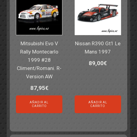
Mitsubishi Evo V
Nissan R390 Gt1 Le
Rally Montecarlo
Mans 1997
1999 #28
89,00
€
Climent/Romani. R-
Version AW
87,95
€
AÑADIR AL
AÑADIR AL
CARRITO
CARRITO