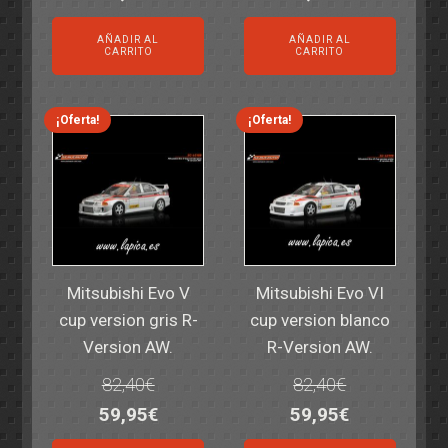
precio
precio
precio
precio
AÑADIR AL
AÑADIR AL
original
actual
original
actual
CARRITO
CARRITO
era:
es:
era:
es:
14,30€.
11,25€.
6,00€.
4,50€.
¡Oferta!
¡Oferta!
Mitsubishi Evo V
Mitsubishi Evo VI
cup version gris R-
cup version blanco
Version AW.
R-Version AW.
82,40
€
82,40
€
El
El
El
El
59,95
€
59,95
€
precio
precio
precio
precio