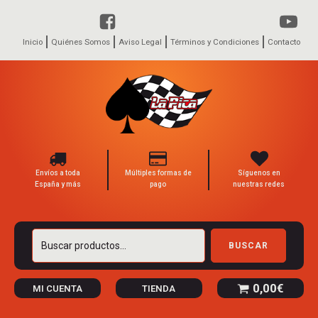
Inicio
Quiénes Somos
Aviso Legal
Términos y Condiciones
Contacto
Envíos a toda
Múltiples formas de
Síguenos en
España y más
pago
nuestras redes
Buscar
BUSCAR
por:
0,00
€
MI CUENTA
TIENDA