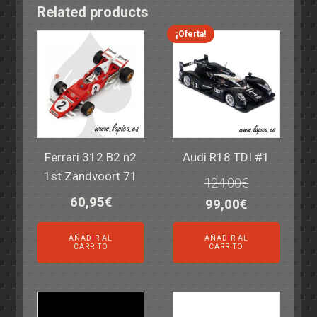
Related products
¡Oferta!
Ferrari 312 B2 n2
Audi R18 TDI #1
1st Zandvoort 71
124,00
€
60,95
€
El
El
99,00
€
precio
precio
AÑADIR AL
AÑADIR AL
original
actual
CARRITO
CARRITO
era:
es:
124,00€.
99,00€.