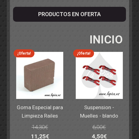
PRODUCTOS EN OFERTA
INICIO
¡Oferta!
¡Oferta!
Goma Especial para
Suspension -
Limpieza Railes
Muelles - blando
14,30
€
6,00
€
El
El
El
El
11,25
€
4,50
€