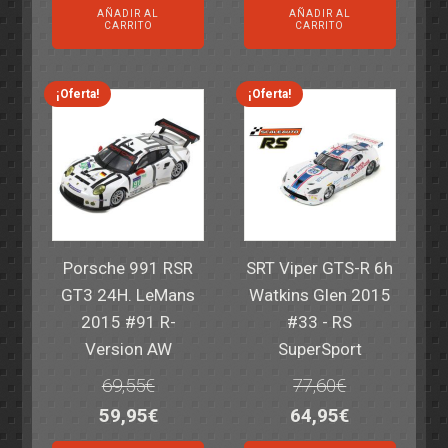
AÑADIR AL
AÑADIR AL
original
actual
original
actual
CARRITO
CARRITO
era:
es:
era:
es:
82,40€.
59,95€.
82,40€.
59,95€.
¡Oferta!
¡Oferta!
Porsche 991 RSR
SRT Viper GTS-R 6h
GT3 24H. LeMans
Watkins Glen 2015
2015 #91 R-
#33 - RS
Version AW
SuperSport
69,55
€
77,60
€
El
El
El
El
59,95
€
64,95
€
precio
precio
precio
precio