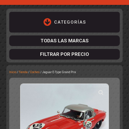
CATEGORÍAS
TODAS LAS MARCAS
FILTRAR POR PRECIO
Inicio
/
Tienda
/
Coches
/ Jaguar E-Type Grand Prix
ACCESORIOS DE CHASIS
KIT COMPLETO
DESPIECE
COCKPIT Y PILOTOS
CARROCERÍAS
ACCESORIOS DE CARROCERÍ
PISTAS
ELECTRÓNICA
CIRCUITOS
ACCESORIOS
CALCAS
TURISMOS
RALLY
RAID
OTROS