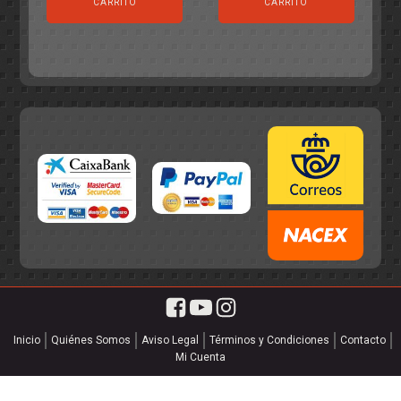
original
actual
era:
es:
CARRITO
CARRITO
era:
es:
55,75€.
49,95€.
55,75€.
49,95€.
Inicio
Quiénes Somos
Aviso Legal
Términos y Condiciones
Contacto
Mi Cuenta