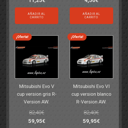
11,25
€
4,50
€
precio
precio
precio
precio
AÑADIR AL
AÑADIR AL
original
actual
original
actual
CARRITO
CARRITO
era:
es:
era:
es:
14,30€.
11,25€.
6,00€.
4,50€.
¡Oferta!
¡Oferta!
Mitsubishi Evo V
Mitsubishi Evo VI
cup version gris R-
cup version blanco
Version AW.
R-Version AW.
82,40
€
82,40
€
El
El
El
El
59,95
€
59,95
€