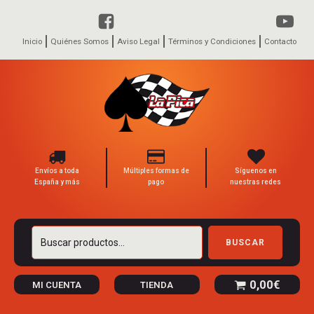
Inicio
Quiénes Somos
Aviso Legal
Términos y Condiciones
Contacto
Envíos a toda
Múltiples formas de
Síguenos en
España y más
pago
nuestras redes
Buscar
BUSCAR
por:
0,00
€
MI CUENTA
TIENDA