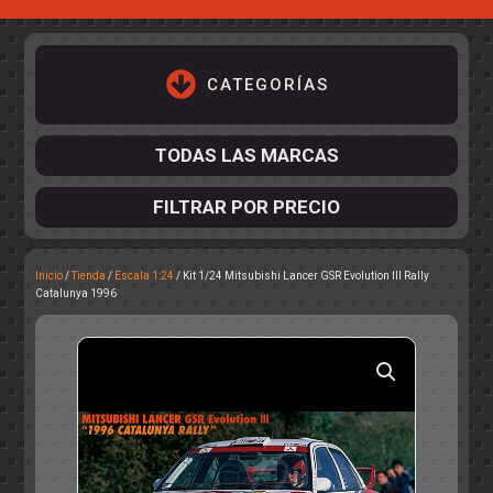
CATEGORÍAS
TODAS LAS MARCAS
FILTRAR POR PRECIO
Inicio
/
Tienda
/
Escala 1:24
/ Kit 1/24 Mitsubishi Lancer GSR Evolution III Rally
ACCESORIOS DE CHASIS
Catalunya 1996
KIT COMPLETO
DESPIECE
COCKPIT Y PILOTOS
CARROCERÍAS
ACCESORIOS DE CARROCERÍ
PISTAS
ELECTRÓNICA
CIRCUITOS
ACCESORIOS
CALCAS
TURISMOS
RALLY
RAID
OTROS