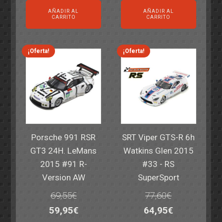
precio
precio
precio
precio
AÑADIR AL
AÑADIR AL
original
actual
original
actual
CARRITO
CARRITO
era:
es:
era:
es:
82,40€.
59,95€.
82,40€.
59,95€.
¡Oferta!
¡Oferta!
Porsche 991 RSR
SRT Viper GTS-R 6h
GT3 24H. LeMans
Watkins Glen 2015
2015 #91 R-
#33 - RS
Version AW
SuperSport
69,55
€
77,60
€
El
El
El
El
59,95
€
64,95
€