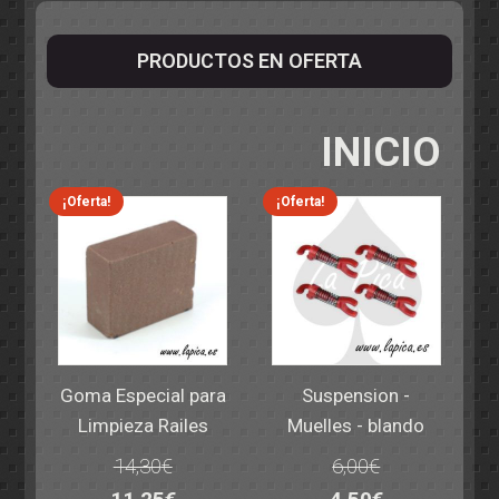
PRODUCTOS EN OFERTA
INICIO
¡Oferta!
¡Oferta!
Goma Especial para
Suspension -
Limpieza Railes
Muelles - blando
14,30
€
6,00
€
El
El
El
El