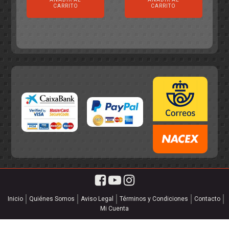
original
actual
era:
es:
CARRITO
CARRITO
era:
es:
55,75€.
49,95€.
55,75€.
49,95€.
Inicio
Quiénes Somos
Aviso Legal
Términos y Condiciones
Contacto
Mi Cuenta