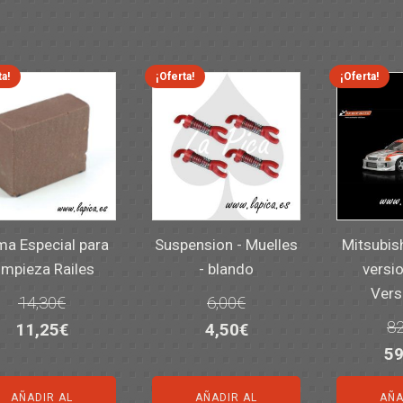
ta!
¡Oferta!
¡Oferta!
a Especial para
Suspension - Muelles
Mitsubis
impieza Railes
- blando
versio
Vers
14,30
€
6,00
€
82
El
El
El
El
11,25
€
4,50
€
El
59
precio
precio
precio
precio
pr
original
actual
original
actual
AÑADIR AL
AÑADIR AL
AÑA