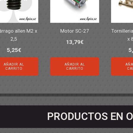
rrago allen M2 x
Motor SC-27
Tornilleri
2,5
x 
13,79
€
5,25
€
5
AÑADIR AL
AÑADIR AL
AÑA
CARRITO
CARRITO
CA
PRODUCTOS EN O