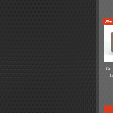
¡Ofer
Gom
L