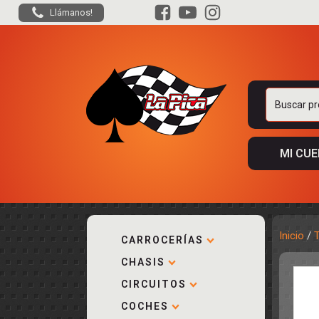
Llámanos!
Buscar
por:
MI CU
Inicio
/
CARROCERÍAS
CHASIS
ACCESORIOS
KIT COMPLE
DESPIECE
COCKPIT Y P
CIRCUITOS
CARROCERÍA
ACCESORIOS
COCHES
PISTAS
ELECTRÓNIC
CIRCUITOS
ACCESORIOS