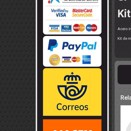
LLANTAS
GUIA - BRAZ
EJES
CORONAS
COJINETES -
Ki
CABLES - TE
Acero in
Kit de m
Rel