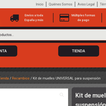
Inicio
Quiénes Somos
Aviso Legal
Tér
Envíos a toda
Múltiples formas
España y más
de pago
ENTA
TIENDA
Tienda
/
Recambios
/ Kit de muelles UNIVERSAL para suspensión
 DE CHASIS
TO
Kit de mue
ILOTOS
S
 DE CARROCERÍAS
suspensión
A