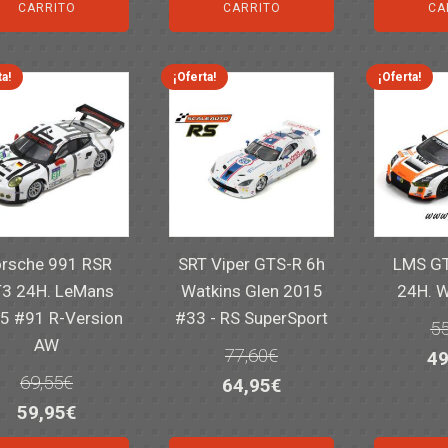
or
era:
es:
era:
es:
CARRITO
CARRITO
CA
er
14,30€.
11,25€.
6,00€.
4,50€.
82
ta!
¡Oferta!
¡Oferta!
rsche 991 RSR
SRT Viper GTS-R 6h
LMS GT
3 24H. LeMans
Watkins Glen 2015
24H. 
5 #91 R-Version
#33 - RS SuperSport
55
AW
77,60
€
El
49
69,55
€
El
El
64,95
€
pr
El
El
59,95
€
precio
precio
or
precio
precio
original
actual
er