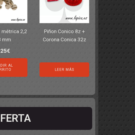
a métrica 2,2
Piñon Conico 8z +
8 mm
Corona Conica 32z
,25
€
DIR AL
RRITO
LEER MÁS
FERTA