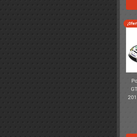
¡Ofer
Po
GT
201