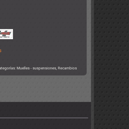
s
ategorías:
Muelles - suspensiones
,
Recambios