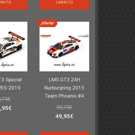
iginal
actual
original
actual
RRITO
CARRITO
a:
es:
era:
es:
,40€.
59,95€.
82,40€.
59,95€.
¡Oferta!
3 Special
LMS GT3 24H
WES-2019
Nurburgring 2015
Team Phoenix #4
,75
€
55,75
€
El
,95
€
El
El
49,95
€
ecio
precio
precio
precio
iginal
actual
original
actual
a:
es: