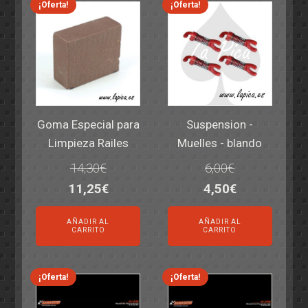
¡Oferta!
¡Oferta!
Goma Especial para
Suspension -
Limpieza Railes
Muelles - blando
14,30
€
6,00
€
El
El
El
El
11,25
€
4,50
€
precio
precio
precio
precio
AÑADIR AL
AÑADIR AL
original
actual
original
actual
CARRITO
CARRITO
era:
es:
era:
es:
14,30€.
11,25€.
6,00€.
4,50€.
¡Oferta!
¡Oferta!