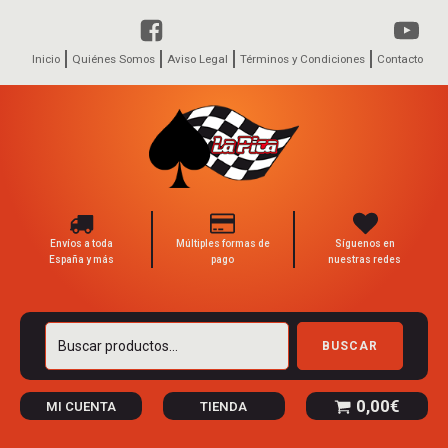
Inicio
Quiénes Somos
Aviso Legal
Términos y Condiciones
Contacto
Envíos a toda
Múltiples formas de
Síguenos en
España y más
pago
nuestras redes
Buscar
BUSCAR
por:
0,00
€
MI CUENTA
TIENDA