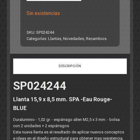
Sin existencias
SKU:
SP024244
Categorías:
Llantas
,
Novedades
,
Recambios
DESCRIPCIÓN
SP024244
Llanta 15,9 x 8,5 mm. SPA -Eau Rouge-
BLUE
Duraluminio - 1,02 gr. - espárrago allen M2,5 x 3 mm. - bolsa
con 2 unidades + 2 espárragos
Esta nueva llanta es el resultado de aplicar nuevos conceptos
e ideas en el diseño estructural para obtener mas resistencia,