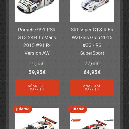
Porsche 991 RSR
SRT Viper GTS-R 6h
GT3 24H. LeMans
Watkins Glen 2015
2015 #91 R-
#33 - RS
Version AW
SuperSport
69,55
€
77,60
€
El
El
El
El
59,95
€
64,95
€
precio
precio
precio
precio
AÑADIR AL
AÑADIR AL
original
actual
original
actual
CARRITO
CARRITO
era:
es:
era:
es:
69,55€.
59,95€.
77,60€.
64,95€.
¡Oferta!
¡Oferta!