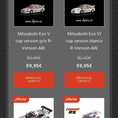
Mitsubishi Evo V
Mitsubishi Evo VI
cup version gris R-
cup version blanco
Version AW.
R-Version AW.
82,40
€
82,40
€
El
El
El
El
59,95
€
59,95
€
precio
precio
precio
precio
AÑADIR AL
AÑADIR AL
original
actual
original
actual
CARRITO
CARRITO
era:
es:
era:
es:
82,40€.
59,95€.
82,40€.
59,95€.
¡Oferta!
¡Oferta!