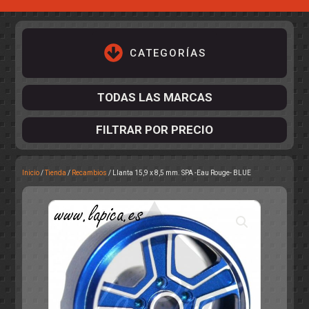
CATEGORÍAS
TODAS LAS MARCAS
FILTRAR POR PRECIO
Inicio
/
Tienda
/
Recambios
/ Llanta 15,9 x 8,5 mm. SPA -Eau Rouge- BLUE
ACCESORIOS DE CHASIS
KIT COMPLETO
DESPIECE
COCKPIT Y PILOTOS
CARROCERÍAS
ACCESORIOS DE CARROCERÍ
PISTAS
ELECTRÓNICA
CIRCUITOS
ACCESORIOS
CALCAS
TURISMOS
RALLY
RAID
OTROS