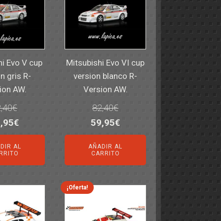
hi Evo V cup
Mitsubishi Evo VI cup
n gris R-
version blanco R-
ion AW.
Version AW.
,40
€
82,40
€
El
El
El
,95
€
59,95
€
ecio
precio
precio
precio
DIR AL
AÑADIR AL
iginal
actual
original
actual
RRITO
CARRITO
a:
es:
era:
es:
,40€.
59,95€.
82,40€.
59,95€.
¡Oferta!