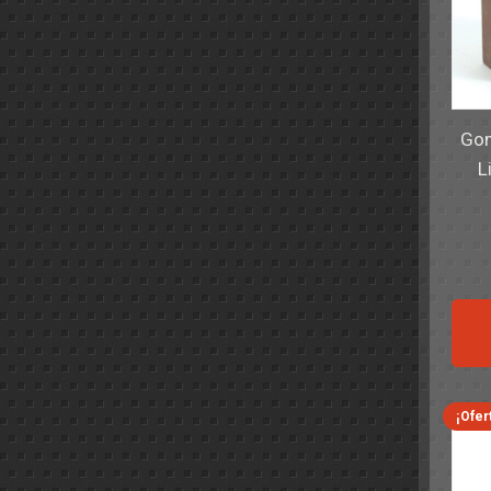
Gom
L
¡Ofer