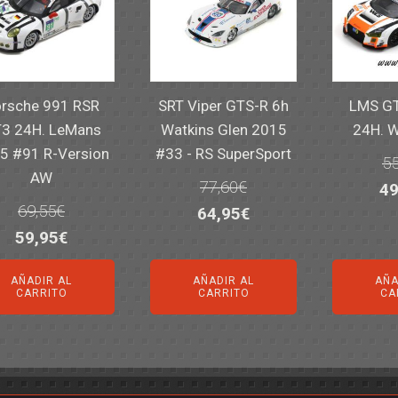
rsche 991 RSR
SRT Viper GTS-R 6h
LMS GT
3 24H. LeMans
Watkins Glen 2015
24H. 
5 #91 R-Version
#33 - RS SuperSport
55
AW
77,60
€
El
49
69,55
€
El
El
64,95
€
pr
El
El
59,95
€
precio
precio
or
precio
precio
original
actual
er
AÑADIR AL
AÑADIR AL
AÑA
original
actual
era:
es:
55
CARRITO
CARRITO
CA
era:
es:
77,60€.
64,95€.
69,55€.
59,95€.