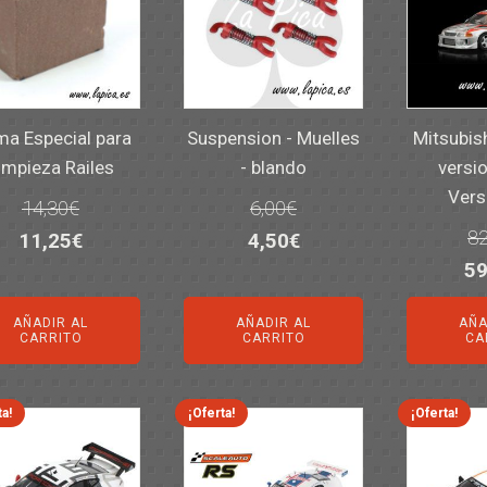
a Especial para
Suspension - Muelles
Mitsubis
impieza Railes
- blando
versio
Vers
14,30
€
6,00
€
82
El
El
El
El
11,25
€
4,50
€
El
59
precio
precio
precio
precio
pr
original
actual
original
actual
AÑADIR AL
AÑADIR AL
AÑA
or
era:
es:
era:
es:
CARRITO
CARRITO
CA
er
14,30€.
11,25€.
6,00€.
4,50€.
82
ta!
¡Oferta!
¡Oferta!