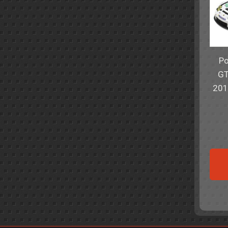
Po
GT
201