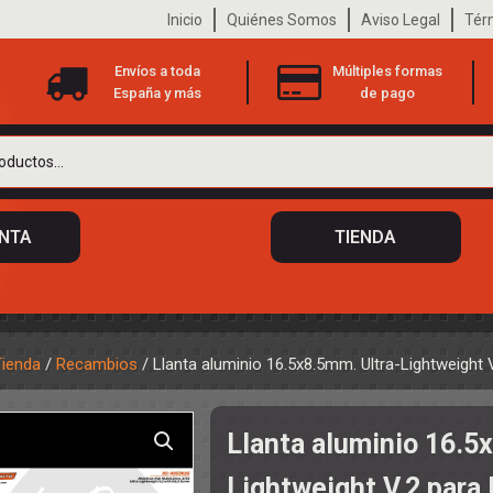
Inicio
Quiénes Somos
Aviso Legal
Tér
Envíos a toda
Múltiples formas
España y más
de pago
ENTA
TIENDA
Tienda
/
Recambios
/ Llanta aluminio 16.5x8.5mm. Ultra-Lightweight 
 DE CHASIS
TO
Llanta aluminio 16.5
ILOTOS
S
 DE CARROCERÍAS
Lightweight V.2 para 
A