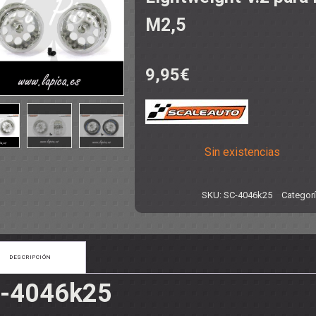
M2,5
9,95
€
NCO
:24
TO
:24
 1:24
NTAS
- ACCESORIOS
S
DITIVOS
Sin existencias
SKU:
SC-4046k25
Categor
DESCRIPCIÓN
-4046k25
- ARANDELAS
 SEPARADORES
ORREAS
SUSPENSIONES