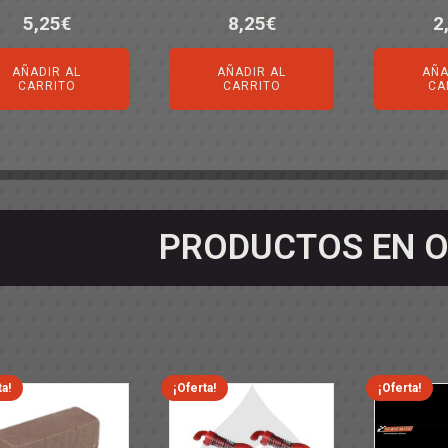
5,25
€
8,25
€
2
AÑADIR AL
AÑADIR AL
AÑA
CARRITO
CARRITO
CA
PRODUCTOS EN O
ta!
¡Oferta!
¡Oferta!