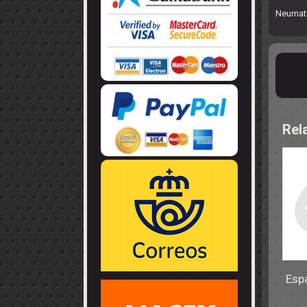
LLANTAS
GUIA - BRAZ
Neumat
EJES
CORONAS
COJINETES -
CABLES - TE
Rel
Espá