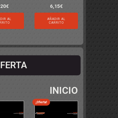
,20
€
6,15
€
DIR AL
AÑADIR AL
RRITO
CARRITO
FERTA
INICIO
¡Oferta!