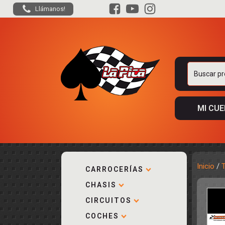
Llámanos!
Buscar
por:
MI CU
Inicio
/
CARROCERÍAS
CHASIS
ACCESORIOS
KIT COMPLE
DESPIECE
COCKPIT Y P
CIRCUITOS
CARROCERÍA
ACCESORIOS
COCHES
PISTAS
ELECTRÓNIC
CIRCUITOS
ACCESORIOS