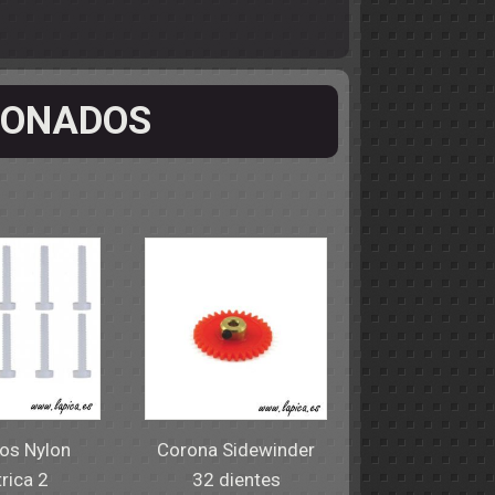
IONADOS
los Nylon
Corona Sidewinder
rica 2
32 dientes