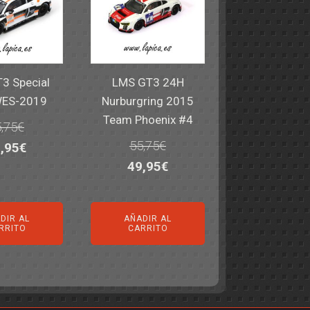
3 Special
LMS GT3 24H
WES-2019
Nurburgring 2015
Team Phoenix #4
,75
€
55,75
€
El
,95
€
El
El
49,95
€
ecio
precio
precio
precio
iginal
actual
original
actual
a:
es:
DIR AL
AÑADIR AL
era:
es:
,75€.
49,95€.
RRITO
CARRITO
55,75€.
49,95€.