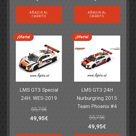
precio
precio
precio
precio
AÑADIR AL
AÑADIR AL
original
actual
original
actual
CARRITO
CARRITO
era:
es:
era:
es:
69,55€.
59,95€.
77,60€.
64,95€.
¡Oferta!
¡Oferta!
LMS GT3 Special
LMS GT3 24H
24H. WES-2019
Nurburgring 2015
Team Phoenix #4
55,75
€
55,75
€
El
El
49,95
€
El
El
49,95
€
precio
precio
precio
precio