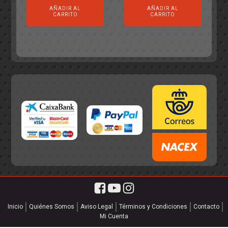
original
actual
AÑADIR AL
AÑADIR AL
original
actual
era:
es:
CARRITO
CARRITO
era:
es:
55,75€.
49,95€.
55,75€.
49,95€.
Inicio
Quiénes Somos
Aviso Legal
Términos y Condiciones
Contacto
Mi Cuenta