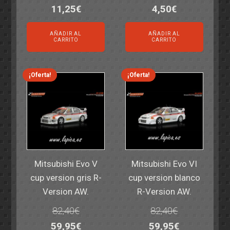
El
El
El
El
11,25
€
4,50
€
precio
precio
precio
precio
AÑADIR AL
AÑADIR AL
original
actual
original
actual
CARRITO
CARRITO
era:
es:
era:
es:
14,30€.
11,25€.
6,00€.
4,50€.
¡Oferta!
¡Oferta!
Mitsubishi Evo V
Mitsubishi Evo VI
cup version gris R-
cup version blanco
Version AW.
R-Version AW.
82,40
€
82,40
€
El
El
El
El
59,95
€
59,95
€