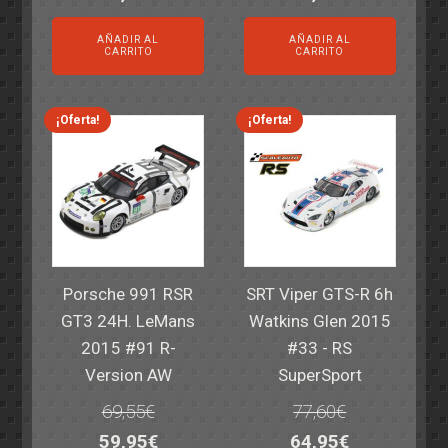
precio
precio
precio
precio
AÑADIR AL
AÑADIR AL
original
actual
original
actual
CARRITO
CARRITO
era:
es:
era:
es:
82,40€.
59,95€.
82,40€.
59,95€.
¡Oferta!
¡Oferta!
Porsche 991 RSR
SRT Viper GTS-R 6h
GT3 24H. LeMans
Watkins Glen 2015
2015 #91 R-
#33 - RS
Version AW
SuperSport
69,55
€
77,60
€
El
El
El
El
59,95
€
64,95
€