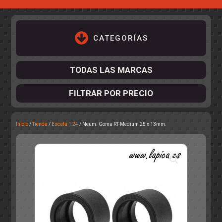
CATEGORÍAS
TODAS LAS MARCAS
FILTRAR POR PRECIO
Inicio
/
Tienda
/
Escala 1:24
/ Neum. Goma RT-Medium 25 x 13mm.
ACCESORIOS DE CHASIS
KIT COMPLETO
DESPIECE
COCKPIT Y PILOTOS
CARROCERÍAS
ACCESORIOS DE CARROCERÍ
PISTAS
ELECTRÓNICA
CIRCUITOS
ACCESORIOS
CALCAS
TURISMOS
RALLY
RAID
OTROS