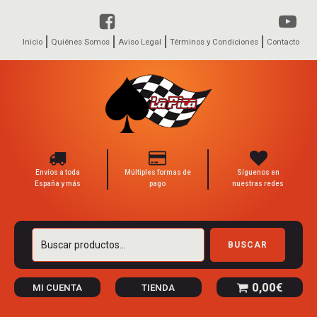
Inicio
Quiénes Somos
Aviso Legal
Términos y Condiciones
Contacto
Envíos a toda
Múltiples formas de
Síguenos en
España y más
pago
nuestras redes
Buscar
BUSCAR
por:
0,00
€
MI CUENTA
TIENDA