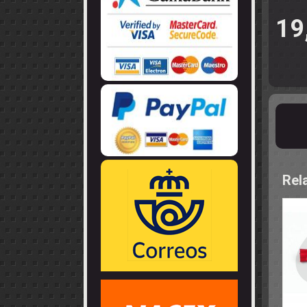
LLANTAS
GUIA - BRAZ
EJES
CORONAS
19
COJINETES -
CABLES - TE
Rel