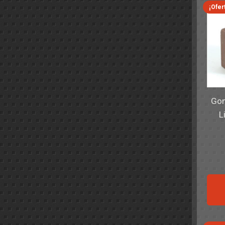
¡Ofer
Gom
L