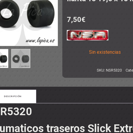
7,50
€
NCO
:24
TO
:24
 1:24
NTAS
- ACCESORIOS
S
DITIVOS
Sin existencias
SKU:
NSR5320
Cate
DESCRIPCIÓN
R5320
- ARANDELAS
umaticos traseros Slick Extr
 SEPARADORES
ORREAS
SUSPENSIONES