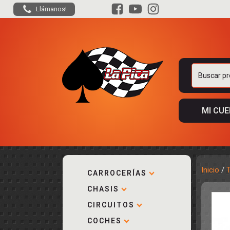
Llámanos!
Buscar
por:
MI CU
Inicio
/
CARROCERÍAS
CHASIS
ACCESORIOS
KIT COMPLE
DESPIECE
COCKPIT Y P
CIRCUITOS
CARROCERÍA
ACCESORIOS
COCHES
PISTAS
ELECTRÓNIC
CIRCUITOS
ACCESORIOS