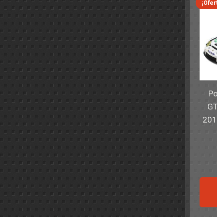
¡Ofer
Po
GT
201