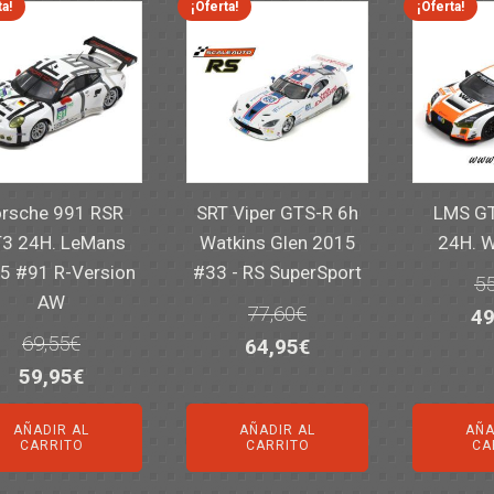
ta!
¡Oferta!
¡Oferta!
rsche 991 RSR
SRT Viper GTS-R 6h
LMS GT
3 24H. LeMans
Watkins Glen 2015
24H. 
5 #91 R-Version
#33 - RS SuperSport
55
AW
77,60
€
El
49
69,55
€
El
El
64,95
€
pr
El
El
59,95
€
precio
precio
or
precio
precio
original
actual
er
AÑADIR AL
AÑADIR AL
AÑA
original
actual
era:
es:
55
CARRITO
CARRITO
CA
era:
es:
77,60€.
64,95€.