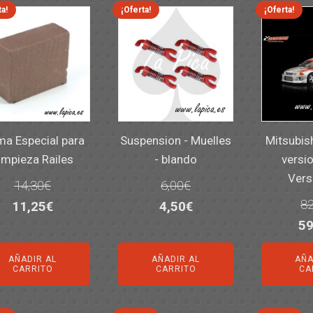
ta!
¡Oferta!
¡Oferta!
a Especial para
Suspension - Muelles
Mitsubis
impieza Railes
- blando
versio
Vers
14,30
€
6,00
€
82
El
El
El
El
11,25
€
4,50
€
El
59
precio
precio
precio
precio
pr
original
actual
original
actual
AÑADIR AL
AÑADIR AL
AÑA
or
era:
es:
era:
es:
CARRITO
CARRITO
CA
er
14,30€.
11,25€.
6,00€.
4,50€.
82