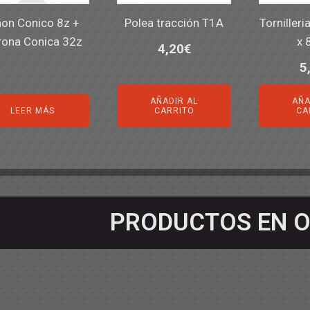
ñon Conico 8z +
Polea tracción T1A
Tornilleri
ona Conica 32z
x 
4,20
€
5
AÑADIR AL
AÑA
LEER MÁS
CARRITO
CA
PRODUCTOS EN O