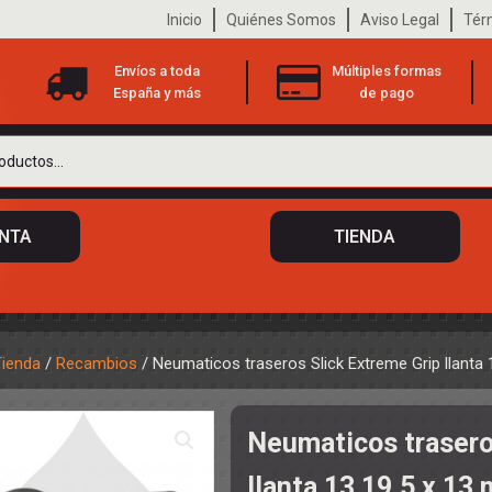
Inicio
Quiénes Somos
Aviso Legal
Tér
Envíos a toda
Múltiples formas
España y más
de pago
ENTA
TIENDA
Tienda
/
Recambios
/ Neumaticos traseros Slick Extreme Grip llanta
 DE CHASIS
TO
Neumaticos trasero
ILOTOS
S
 DE CARROCERÍAS
llanta 13 19,5 x 13
A