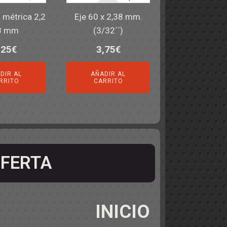
a métrica 2,2
Eje 60 x 2,38 mm.
8 mm
(3/32´´)
,25
€
3,75
€
DIR AL
AÑADIR AL
RRITO
CARRITO
FERTA
INICIO