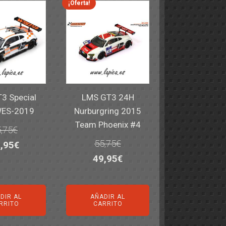
¡Oferta!
3 Special
LMS GT3 24H
WES-2019
Nurburgring 2015
Team Phoenix #4
,75
€
55,75
€
El
,95
€
El
El
49,95
€
ecio
precio
precio
precio
iginal
actual
original
actual
a:
es:
DIR AL
AÑADIR AL
era:
es:
,75€.
49,95€.
RRITO
CARRITO
55,75€.
49,95€.