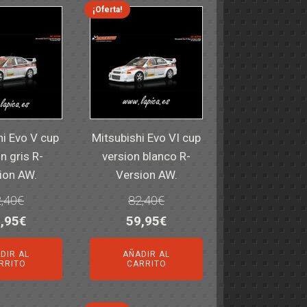
¡Oferta!
hi Evo V cup
Mitsubishi Evo VI cup
n gris R-
version blanco R-
ion AW.
Version AW.
,40
€
82,40
€
El
El
El
,95
€
59,95
€
ecio
precio
precio
precio
DIR AL
AÑADIR AL
iginal
actual
original
actual
RRITO
CARRITO
a:
es:
era:
es:
,40€.
59,95€.
82,40€.
59,95€.