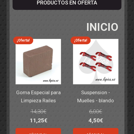
PRODUCTOS EN OFERTA
INICIO
¡Oferta!
¡Oferta!
Goma Especial para
Suspension -
Limpieza Railes
Muelles - blando
14,30
€
6,00
€
El
El
El
El
11,25
€
4,50
€
precio
precio
precio
precio