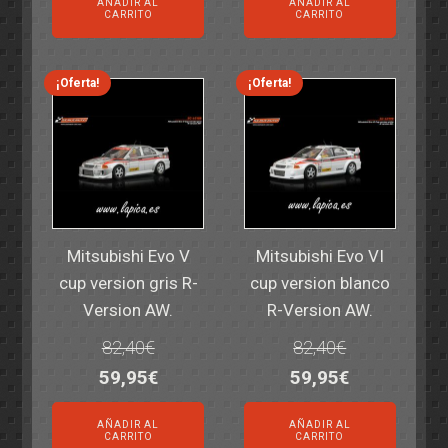
AÑADIR AL
AÑADIR AL
original
actual
original
actual
CARRITO
CARRITO
era:
es:
era:
es:
14,30€.
11,25€.
6,00€.
4,50€.
¡Oferta!
¡Oferta!
Mitsubishi Evo V
Mitsubishi Evo VI
cup version gris R-
cup version blanco
Version AW.
R-Version AW.
82,40
€
82,40
€
El
El
El
El
59,95
€
59,95
€
precio
precio
precio
precio
AÑADIR AL
AÑADIR AL
original
actual
original
actual
CARRITO
CARRITO