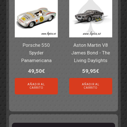
Porsche 550
Aston Martin V8
Spyder
James Bond - The
Panamericana
Living Daylights
49,50
€
59,95
€
AÑADIR AL
AÑADIR AL
CARRITO
CARRITO