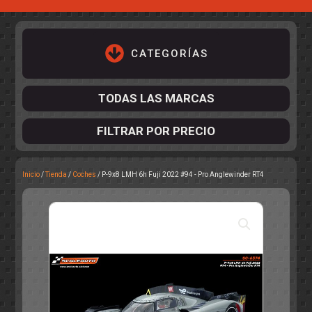
CATEGORÍAS
TODAS LAS MARCAS
FILTRAR POR PRECIO
Inicio
/
Tienda
/
Coches
/ P-9x8 LMH 6h Fuji 2022 #94 - Pro Anglewinder RT4
ACCESORIOS DE CHASIS
KIT COMPLETO
DESPIECE
COCKPIT Y PILOTOS
CARROCERÍAS
ACCESORIOS DE CARROCERÍ
PISTAS
ELECTRÓNICA
CIRCUITOS
ACCESORIOS
CALCAS
TURISMOS
RALLY
RAID
OTROS