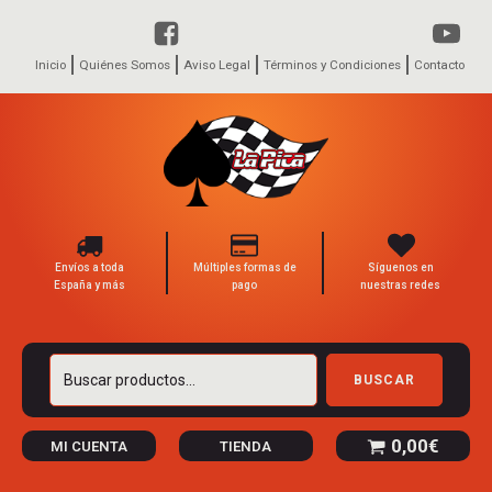
Inicio
Quiénes Somos
Aviso Legal
Términos y Condiciones
Contacto
Envíos a toda
Múltiples formas de
Síguenos en
España y más
pago
nuestras redes
Buscar
BUSCAR
por:
0,00
€
MI CUENTA
TIENDA