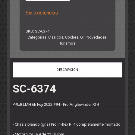
Sin existencias
SKU:
SC-6374
Categorías:
Clásicos
,
Coches
,
GT
,
Novedades
,
Turismos
DESCRIPCIÓN
SC-6374
P-9x8 LMH 6h Fuji 2022 #94 - Pro Anglewinder RT4
- Chasis blando (gris) Pro in-flex RT4 completamente montado.
- Motor SC-0029 de 22,5k rpm.