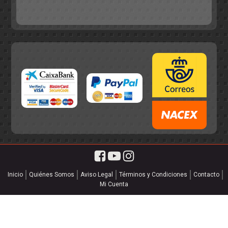
55,75€.
49,95€.
Inicio
Quiénes Somos
Aviso Legal
Términos y Condiciones
Contacto
Mi Cuenta