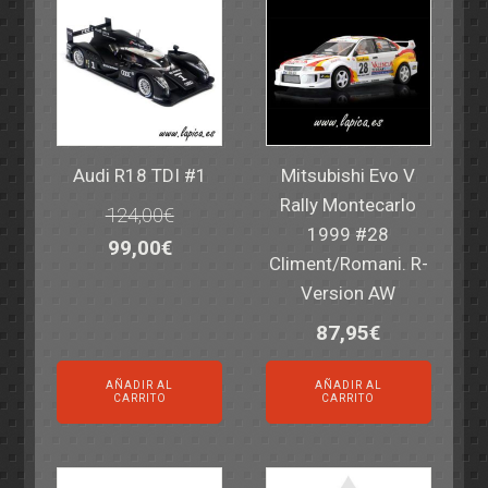
Audi R18 TDI #1
Mitsubishi Evo V
Rally Montecarlo
124,00
€
1999 #28
El
El
99,00
€
Climent/Romani. R-
precio
precio
Version AW
original
actual
87,95
€
era:
es:
124,00€.
99,00€.
AÑADIR AL
AÑADIR AL
CARRITO
CARRITO