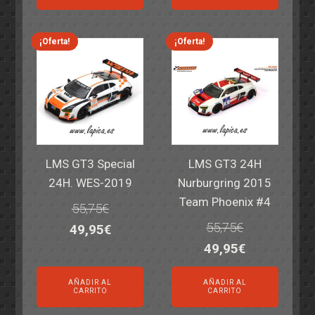
era:
es:
era:
es:
69,55€.
59,95€.
77,60€.
64,95€.
¡Oferta!
¡Oferta!
LMS GT3 Special
LMS GT3 24H
24H. WES-2019
Nurburgring 2015
Team Phoenix #4
55,75
€
55,75
€
El
El
49,95
€
El
El
49,95
€
precio
precio
precio
precio
original
actual
AÑADIR AL
AÑADIR AL
original
actual
era:
es:
CARRITO
CARRITO
era:
es:
55,75€.
49,95€.