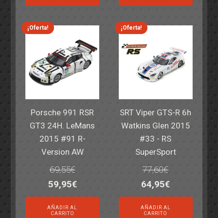
era:
es:
era:
es:
82,40€.
59,95€.
82,40€.
59,95€.
¡Oferta!
¡Oferta!
Porsche 991 RSR
SRT Viper GTS-R 6h
GT3 24H. LeMans
Watkins Glen 2015
2015 #91 R-
#33 - RS
Version AW
SuperSport
69,55
€
77,60
€
El
El
El
El
59,95
€
64,95
€
precio
precio
precio
precio
AÑADIR AL
AÑADIR AL
original
actual
original
actual
CARRITO
CARRITO